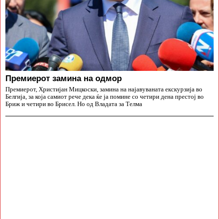
Премиерот замина на одмор
Премиерот, Христијан Мицкоски, замина на најавуваната екскурзија во
Белгија, за која самиот рече дека ќе ја помине со четири дена престој во
Бриж и четири во Брисел. Но од Владата за Телма