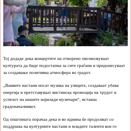
Тој додаде дека концертите на отворено овозможуваат
културата да биде подостапна за сите граѓани и придонесуваат
за создавање позитивна атмосфера во градот.
„Ваквите настани носат музика на улиците, создаваат убава
енергија и претставуваат вистинска промоција на трудот и
успехот на нашите најмлади музичари“, истакна
градоначалникот.
Од општината порачаа дека и во иднина ќе продолжат со
поддршка на културните настани и младите таленти кои го