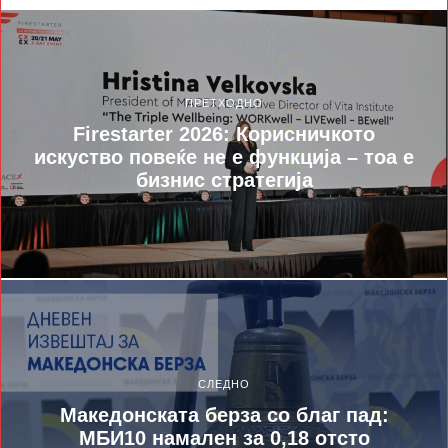
ПРЕТХОДНО
Firestarter 2026: Корисничкото
искуство повеќе не е функција – тоа е
бизнис стратегија
СЛЕДНО
Македонската берза со благ пад:
МБИ10 намален за 0,18 отсто