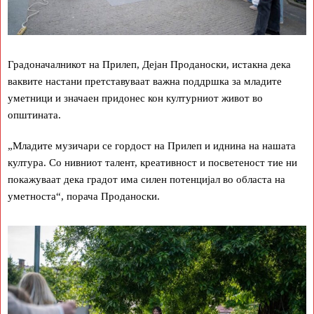
Градоначалникот на Прилеп, Дејан Проданоски, истакна дека
ваквите настани претставуваат важна поддршка за младите
уметници и значаен придонес кон културниот живот во
општината.
„Младите музичари се гордост на Прилеп и иднина на нашата
култура. Со нивниот талент, креативност и посветеност тие ни
покажуваат дека градот има силен потенцијал во областа на
уметноста“, порача Проданоски.