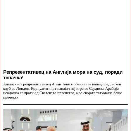
Репрезентативец на Англија мора на суд, поради
тепачка!
Англискиот репрезентативец Ајван Тони е обвинет за напад пред ноќен
клуб во Лондон. Корпулентниот напаѓач кој игра во Саудиска Арабија
неодамна се врати од Светското првенство, а во својата татковина беше
пречекан