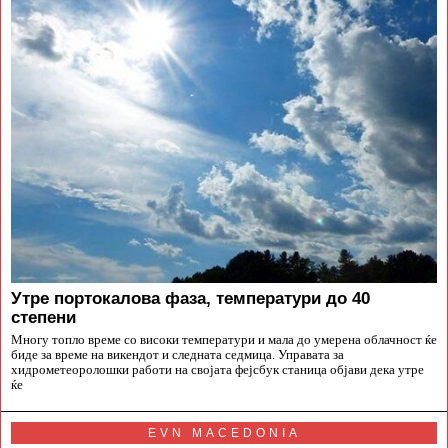
Утре портокалова фаза, температури до 40
степени
Многу топло време со високи температури и мала до умерена облачност ќе
биде за време на викендот и следната седмица. Управата за
хидрометеоролошки работи на својата фејсбук станица објави дека утре
ќе
EVN MACEDONIA