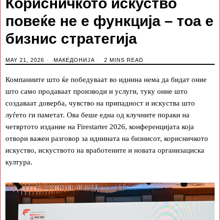
Корисничкото искуство
повеќе не е функција – тоа е
бизнис стратегија
MAY 21, 2026
МАКЕДОНИЈА
2 MINS READ
Компаниите што ќе победуваат во иднина нема да бидат оние
што само продаваат производи и услуги, туку оние што
создаваат доверба, чувство на припадност и искуства што
луѓето ги паметат. Ова беше една од клучните пораки на
четвртото издание на Firestarter 2026, конференцијата која
отвори важен разговор за иднината на бизнисот, корисничкото
искуство, искуството на вработените и новата организациска
култура.