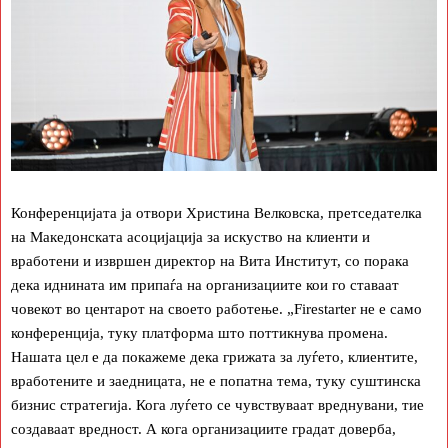
Конференцијата ја отвори Христина Велковска, претседателка
на Македонската асоцијација за искуство на клиенти и
вработени и извршен директор на Вита Институт, со порака
дека иднината им припаѓа на организациите кои го ставаат
човекот во центарот на своето работење. „Firestarter не е само
конференција, туку платформа што поттикнува промена.
Нашата цел е да покажеме дека грижата за луѓето, клиентите,
вработените и заедницата, не е попатна тема, туку суштинска
бизнис стратегија. Кога луѓето се чувствуваат вреднувани, тие
создаваат вредност. А кога организациите градат доверба,