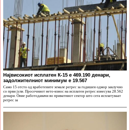
Највисокиот исплатен К-15 е 469.190 денари,
задолжителниот минимум е 19.567
Само 15 отсто од вработените земале регрес за годишен одмор заклучно
со први јули. Просечниот нето-износ на исплатен регрес изнесува 28.562
денари. Оние работодавачи во приватниот сектор што сега исплатуваат
регрес за