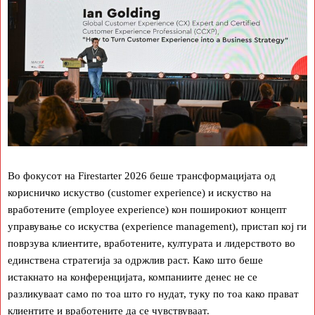
Во фокусот на Firestarter 2026 беше трансформацијата од
корисничко искуство (customer experience) и искуство на
вработените (employee experience) кон поширокиот концепт
управување со искуства (experience management), пристап кој ги
поврзува клиентите, вработените, културата и лидерството во
единствена стратегија за одржлив раст. Како што беше
истакнато на конференцијата, компаниите денес не се
разликуваат само по тоа што го нудат, туку по тоа како прават
клиентите и вработените да се чувствуваат.