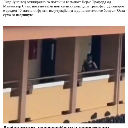
Лидс Јунајтед официјално го потпиша голманот Џејмс Трафорд од
Манчестер Сити, поставувајќи нов клупски рекорд за трансфер. Договорот
е вреден 40 милиони фунти, вклучувајќи ги и дополнителните бонуси. Оваа
сума го надминува
Двајца мртви, вклучувајќи го и вооружениот