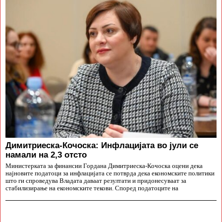
Димитриеска-Кочоска: Инфлацијата во јули се
намали на 2,3 отсто
Министерката за финансии Гордана Димитриеска-Кочоска оцени дека
најновите податоци за инфлацијата се потврда дека економските политики
што ги спроведува Владата даваат резултати и придонесуваат за
стабилизирање на економските текови. Според податоците на