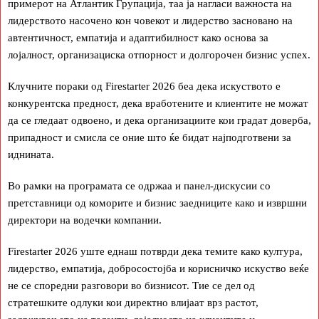
примерот на Атлантик Групација, таа ја нагласи важноста на
лидерството насочено кон човекот и лидерство засновано на
автентичност, емпатија и адаптибилност како основа за
лојалност, организациска отпорност и долгорочен бизнис успех.
Клучните пораки од Firestarter 2026 беа дека искуството е
конкурентска предност, дека вработените и клиентите не можат
да се гледаат одвоено, и дека организациите кои градат доверба,
припадност и смисла се оние што ќе бидат најподготвени за
иднината.
Во рамки на програмата се одржаа и панел-дискусии со
претставници од коморите и бизнис заедниците како и извршни
директори на водечки компании.
Firestarter 2026 уште еднаш потврди дека темите како култура,
лидерство, емпатија, добросостојба и корисничко искуство веќе
не се споредни разговори во бизнисот. Тие се дел од
стратешките одлуки кои директно влијаат врз растот,