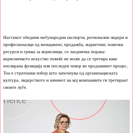
Настанот обедини меѓународни експерти, регионални лидери и
професионалци од менаџмент, продажба, маркетинг, човечки
ресурси и грижа за корисници, со заедничка порака:
корисничкото искуство повеќе не може да се третира како
изолирана функција или последен чекор во продажниот процес.
Тоа е стратешки избор што започнува од организациската
култура, лидерството и начинот на кој компаниите ги третираат
своите луѓе.