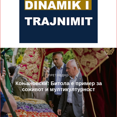
ПРЕТХОДНО
Коњановски: Битола е пример за
соживот и мултикултурност