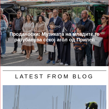
СЛЕДНО
Проданоски: Музиката на младите го
разубавува секој агол од Прилеп
LATEST FROM BLOG