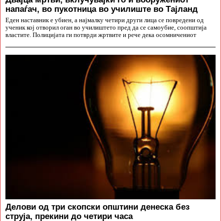
напаѓач, во пукотница во училиште во Тајланд
Еден наставник е убиен, а најмалку четири други лица се повредени од
ученик кој отворил оган во училиштето пред да се самоубие, соопштија
властите. Полицијата ги потврди жртвите и рече дека осомничениот
Делови од три скопски општини денеска без
струја, прекини до четири часа