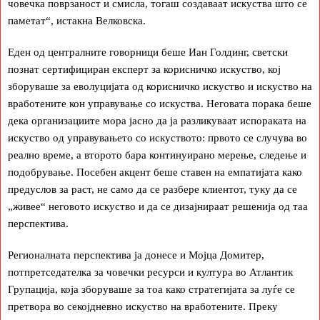
човечка поврзаност и смисла, тогаш создаваат искуства што се
паметат“, истакна Велковска.
Еден од централните говорници беше Иан Голдинг, светски
познат сертифициран експерт за корисничко искуство, кој
зборуваше за еволуцијата од корисничко искуство и искуство на
вработените кон управување со искуства. Неговата порака беше
дека организациите мора јасно да ја разликуваат испораката на
искуство од управувањето со искуството: првото се случува во
реално време, а второто бара континуирано мерење, следење и
подобрување. Посебен акцент беше ставен на емпатијата како
предуслов за раст, не само да се разбере клиентот, туку да се
„живее“ неговото искуство и да се дизајнираат решенија од таа
перспектива.
Регионалната перспектива ја донесе и Мојца Домитер,
потпретседателка за човечки ресурси и култура во Атлантик
Групација, која зборуваше за тоа како стратегијата за луѓе се
претвора во секојдневно искуство на вработените. Преку