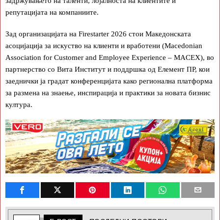
задржувањето на таленти, лојалноста на клиентите и
репутацијата на компаниите.
Зад организацијата на Firestarter 2026 стои Македонската
асоцијација за искуство на клиенти и вработени (Macedonian
Association for Customer and Employee Experience – MACEX), во
партнерство со Вита Институт и поддршка од Елемент ПР, кои
заеднички ја градат конференцијата како регионална платформа
за размена на знаење, инспирација и практики за новата бизнис
култура.