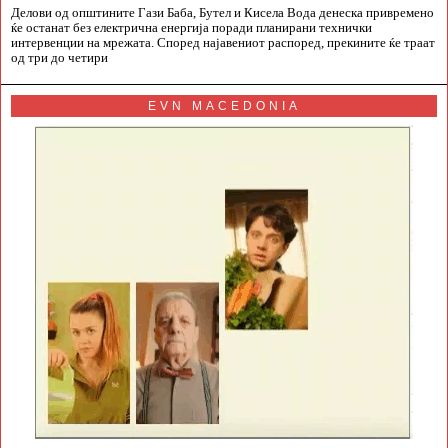
Делови од општините Гази Баба, Бутел и Кисела Вода денеска привремено
ќе останат без електрична енергија поради планирани технички
интервенции на мрежата. Според најавениот распоред, прекините ќе траат
од три до четири
EVN MACEDONIA