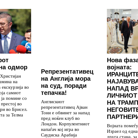
рот
Нова фаз
на одмор
војната:
Репрезентативец
ИРАНЦИТ
 Христијан
на Англија мора
НАЈАВУВ
амина на
на суд, поради
 екскурзија во
НАПАД В
тепачка!
која самиот
ЛИЧНИОТ
 ја помине со
Англискиот
НА ТРАМП
 престој во
репрезентативец Ајван
НЕГОВИТ
ри во Брисел.
Тони е обвинет за напад
та за Телма
ПАРТНЕР
пред ноќен клуб во
Лондон. Корпулентниот
Војната помеѓ
напаѓач кој игра во
Израел од една
Саудиска Арабија
друга стана, з