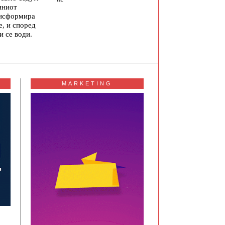
иниот
ансформира
е, и според
и се води.
MARKETING