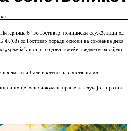
EAD
 „Питарница 6“ во Гостивар, полициски службеници од
Б.Ф.(68) од Гостивар поради основи на сомнение дека
о „кражба“, при што одзел повеќе предмети од објект
е предмети и биле вратени на сопственикот.
ица и по целосно документирање на случајот, против