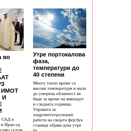
Утре портокалова
а во
фаза,
температури до
Е
40 степени
ААТ
Многу топло време со
РЗ
високи температури и мала
 ИМОТ
до умерена облачност ќе
 И
биде за време на викендот
Е
и следната седмица.
Управата за
И
хидрометеоролошки
у САД и
работи на својата фејсбук
 и Иран од
станица објави дека утре
а само седум
ќе