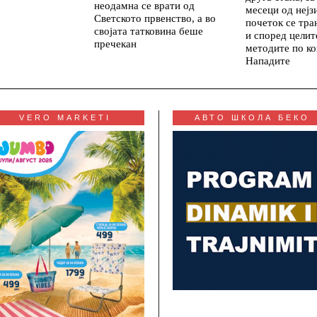
неодамна се врати од
месеци од нејз
Светското првенство, а во
почеток се тр
својата татковина беше
и според целит
пречекан
методите по ко
Нападите
VERO MARKETI
АВТО ШКОЛА БЕКО