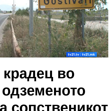
 крадец во
 одземеното
а сопственикот