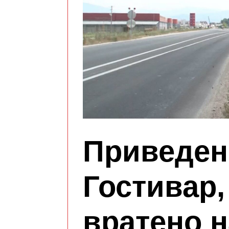
Приведен
Гостивар,
вратено н