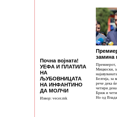
Премие
замина 
Почна војната!
Премиерот,
УЕФА И ПЛАТИЛА
Мицкоски, з
НА
најавуваната
ЉУБОВНИЦАТА
Белгија, за 
рече дека ќе
НА ИНФАНТИНО
четири дена
ДА МОЛЧИ
Бриж и чети
Но од Влада
Извор: vecer.mk