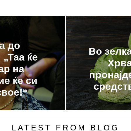
а до
Во зелк
 „Таа ќе
Хрва
ар на
пронајд
ие ќе си
средст
свое!“
LATEST FROM BLOG