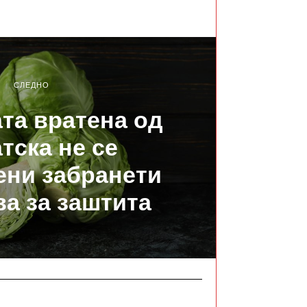
СЛЕДНО
ата вратена од
тска не се
ени забранети
ва за заштита