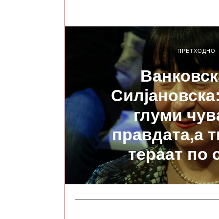
ПРЕТХОДНО
Ванковск
Силјановска:
глуми чув
правдата,а т
тераат по 