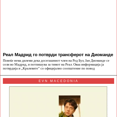
Реал Мадрид го потврди трансферот на Диоманде
Повеќе нема дилеми дека досегашниот член на Ред Бул, Јан Диоманде се
сели во Мадрид, и потпишува за тимот на Реал. Оваа информација ја
потврдија и „Кралевите“ со официјално соопштение по повод
EVN MACEDONIA