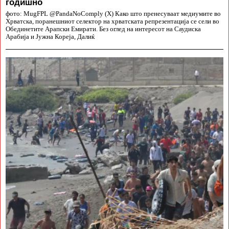
годишно
фото: MugFPL @PandaNoComply (X) Како што пренесуваат медиумите во
Хрватска, поранешниот селектор на хрватската репрезентација се сели во
Обединетите Арапски Емирати. Без оглед на интересот на Саудиска
Арабија и Јужна Кореја, Далиќ