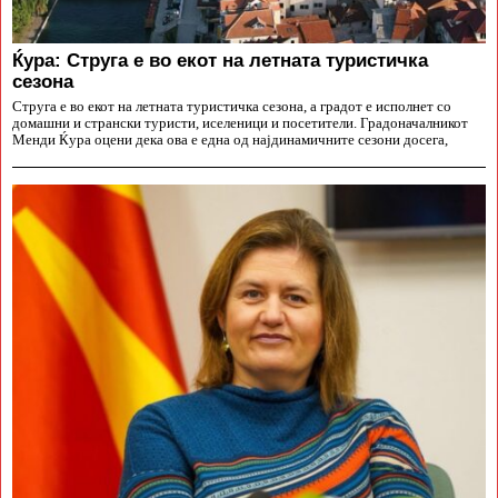
Ќура: Струга е во екот на летната туристичка
сезона
Струга е во екот на летната туристичка сезона, а градот е исполнет со
домашни и странски туристи, иселеници и посетители. Градоначалникот
Менди Ќура оцени дека ова е една од најдинамичните сезони досега,