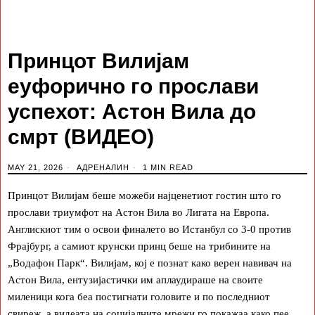
Принцот Вилијам
еуфорично го прослави
успехот: Астон Вила до
смрт (ВИДЕО)
MAY 21, 2026
АДРЕНАЛИН
1 MIN READ
Принцот Вилијам беше можеби најценетиот гостин што го
прослави триумфот на Астон Вила во Лигата на Европа.
Англискиот тим о освои финалето во Истанбул со 3-0 против
Фрајбург, а самиот крунски принц беше на трибините на
„Водафон Парк“. Вилијам, кој е познат како верен навивач на
Астон Вила, ентузијастички им аплаудираше на своите
миленици кога беа постигнати головите и по последниот
свиреж, а видеата на социјалните мрежи го покажаа како пее