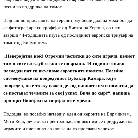
песни во поддршка на тимот.
Веднаш по прославите на теренот, му беше дадена можност да
се фотографира со трофејот од Лигата на Европа, со што
заврши 44-годишната пауза од последниот европски триумф на
тимот од Бирмингем.
„Неверојатна ноќ! Огромни честитки до сите играчи, целиот
тим и сите во клубот кои се поврзани. 44 години откако
последен пат ги вкусивме европските почести. Посебно
споменување на повредениот Бубакар Камара, кој е
повреден, но е толку важен дел од нашиот тим и помогна да
се постават темелите за овој успех. Вила до смрт“, напиша
принцот Вилијам на социјалните мрежи.
Подоцна, во посебно интервју, еден од хероите на Бирмингем,
Мети Кеш, рече дека престолонаследникот им се придружил на
играчите и пиел пиво со нив за да го прослави успехот.