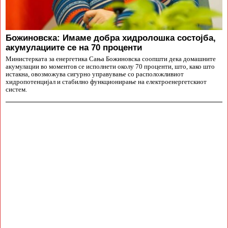
Божиновска: Имаме добра хидролошка состојба,
акумулациите се на 70 проценти
Министерката за енергетика Сања Божиновска соопшти дека домашните
акумулации во моментов се исполнети околу 70 проценти, што, како што
истакна, овозможува сигурно управување со расположливиот
хидропотенцијал и стабилно функционирање на електроенергетскиот
систем.