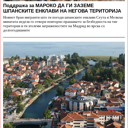
Поддршка за МАРОКО ДА ГИ ЗАЗЕМЕ
ШПАНСКИТЕ ЕНКЛАВИ НА НЕГОВА ТЕРИТОРИЈА
Новиот бран мигранти што ги погоди шпанските енклави Сеута и Мелиља
минатата недела го отвори повторно прашањето за безбедноста на тие
територии и ги зголеми загриженостите на Мадрид во врска со
долгогодишните