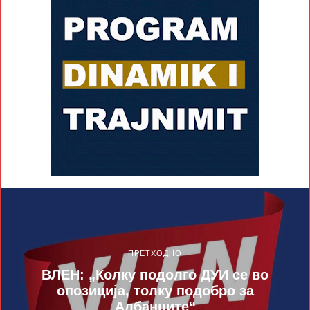
ПРЕТХОДНО
ВЛЕН: „Колку подолго ДУИ се во
опозиција, толку подобро за
Албанците“