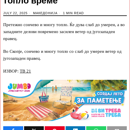
топло време
JULY 22, 2025
МАКЕДОНИЈА
1 MIN READ
Претежно сончево и многу топло. Ќе дува слаб до умерен, а во
западните делови повремено засилен ветер од југозападен
правец.
Во Скопје, сончево и многу топло со слаб до умерен ветер од
југозападен правец.
ИЗВОР:
ТВ 21