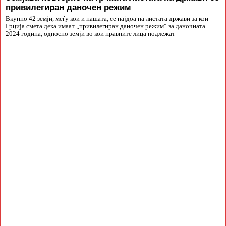
привилегиран даночен режим
Вкупно 42 земји, меѓу кои и нашата, се најдоа на листата држави за кои
Грција смета дека имаат „привилегиран даночен режим“ за даночната
2024 година, односно земји во кои правните лица подлежат