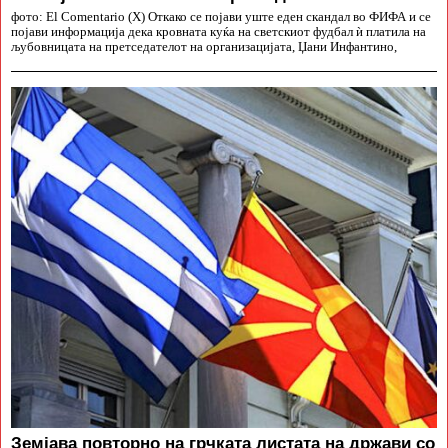
фото: El Comentario (X) Откако се појави уште еден скандал во ФИФА и се
појави информација дека кровната куќа на светскиот фудбал ѝ платила на
љубовницата на претседателот на организацијата, Џани Инфантино,
Земјава повторно на грчката листата на држави со