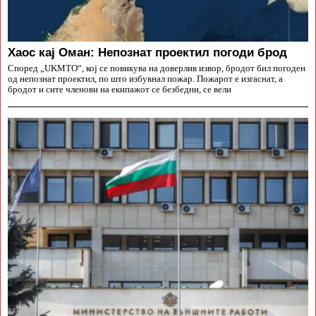
Хаос кај Оман: Непознат проектил погоди брод
Според „UKMTO“, кој се повикува на доверлив извор, бродот бил погоден
од непознат проектил, по што избувнал пожар. Пожарот е изгаснат, а
бродот и сите членови на екипажот се безбедни, се вели