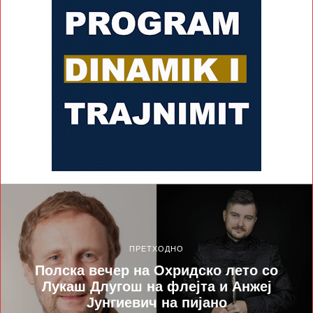
ПРЕТХОДНО
Полска вечер на Охридско лето со
Лукаш Длугош на флејта и Анжеј
Јунгиевич на пијано