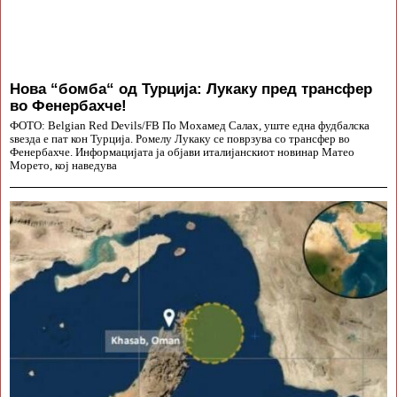
Нова “бомба“ од Турција: Лукаку пред трансфер
во Фенербахче!
ФОТО: Belgian Red Devils/FB По Мохамед Салах, уште една фудбалска
ѕвезда е пат кон Турција. Ромелу Лукаку се поврзува со трансфер во
Фенербахче. Информацијата ја објави италијанскиот новинар Матео
Морето, кој наведува