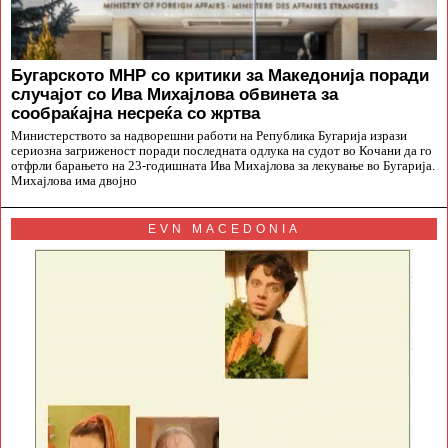
Бугарското МНР со критики за Македонија поради
случајот со Ива Михајлова обвинета за
сообраќајна несреќа со жртва
Министерството за надворешни работи на Република Бугарија изрази
сериозна загриженост поради последната одлука на судот во Кочани да го
отфрли барањето на 23-годишната Ива Михајлова за лекување во Бугарија.
Михајлова има двојно
EVN MACEDONIA