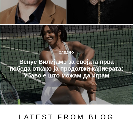
СЛЕДНО
Венус Вилијамс за својата прва
победа откако ја продолжи кариерата:
Убаво е што можам да играм
LATEST FROM BLOG