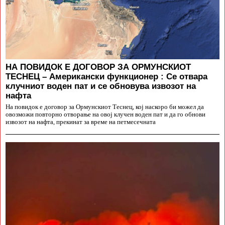
НА ПОВИДОК Е ДОГОВОР ЗА ОРМУНСКИОТ
ТЕСНЕЦ – Американски функционер : Се отвара
клучниот воден пат и се обновува извозот на
нафта
На повидок е договор за Ормунскиот Теснец, кој наскоро би можел да
овозможи повторно отворање на овој клучен воден пат и да го обнови
извозот на нафта, прекинат за време на петмесечната