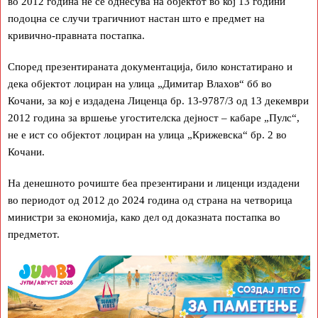
во 2012 година не се однесува на објектот во кој 13 години
подоцна се случи трагичниот настан што е предмет на
кривично-правната постапка.
Според презентираната документација, било констатирано и
дека објектот лоциран на улица „Димитар Влахов“ бб во
Кочани, за кој е издадена Лиценца бр. 13-9787/3 од 13 декември
2012 година за вршење угостителска дејност – кабаре „Пулс“,
не е ист со објектот лоциран на улица „Крижевска“ бр. 2 во
Кочани.
На денешното рочиште беа презентирани и лиценци издадени
во периодот од 2012 до 2024 година од страна на четворица
министри за економија, како дел од доказната постапка во
предметот.