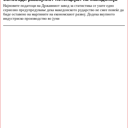
Најновите податоци на Државниот завод за статистика се уште едно
сериозно предупредување дека македонското рударство не смее повеќе да
биде оставено на маргините на економскиот развој. Додека вкупното
индустриско производство во јуни