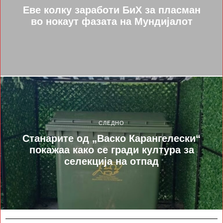
Еве колку заработи БиХ за пласман
во нокаут фазата на Мундијалот
СЛЕДНО
Станарите од „Васко Карангелески“
покажаа како се гради култура за
селекција на отпад