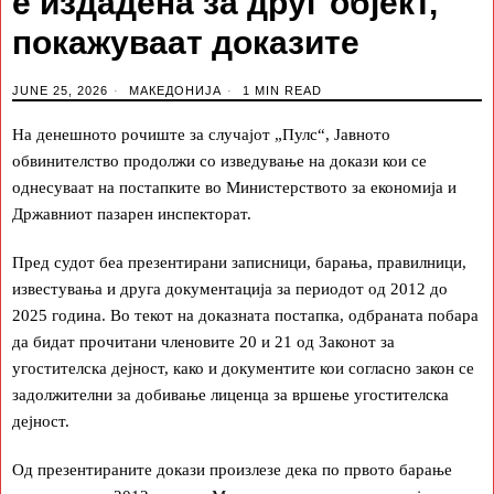
е издадена за друг објект,
покажуваат доказите
JUNE 25, 2026
МАКЕДОНИЈА
1 MIN READ
На денешното рочиште за случајот „Пулс“, Јавното
обвинителство продолжи со изведување на докази кои се
однесуваат на постапките во Министерството за економија и
Државниот пазарен инспекторат.
Пред судот беа презентирани записници, барања, правилници,
известувања и друга документација за периодот од 2012 до
2025 година. Во текот на доказната постапка, одбраната побара
да бидат прочитани членовите 20 и 21 од Законот за
угостителска дејност, како и документите кои согласно закон се
задолжителни за добивање лиценца за вршење угостителска
дејност.
Од презентираните докази произлезе дека по првото барање