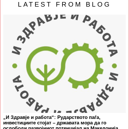
LATEST FROM BLOG
„И Здравје и работа“: Рударството паѓа,
инвестициите стојат – државата мора да го
ослободи развојниот потенцијал на Македонија