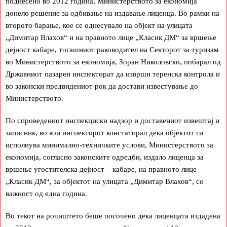
поднесено во 2012 година, Министерството за економија
донело решение за одбивање на издавање лиценца. Во рамки на
второто барање, кое се однесувало на објект на улицата
„Димитар Влахов“ и на правното лице „Класик ДМ“ за вршење
дејност кабаре, тогашниот раководител на Секторот за туризам
во Министерството за економија, Зоран Николовски, побарал од
Државниот пазарен инспекторат да изврши теренска контрола и
во законски предвидениот рок да достави известување до
Министерството.
По спроведениот инспекциски надзор и доставениот извештај и
записник, во кои инспекторот констатирал дека објектот ги
исполнува минимално-техничките услови, Министерството за
економија, согласно законските одредби, издало лиценца за
вршење угостителска дејност – кабаре, на правното лице
„Класик ДМ“, за објектот на улицата „Димитар Влахов“, со
важност од една година.
Во текот на рочиштето беше посочено дека лиценцата издадена