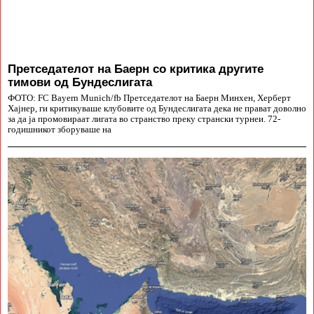
Претседателот на Баерн со критика другите
тимови од Бундеслигата
ФОТО: FC Bayern Munich/fb Претседателот на Баерн Минхен, Херберт
Хајнер, ги критикуваше клубовите од Бундеслигата дека не прават доволно
за да ја промовираат лигата во странство преку странски турнеи. 72-
годишникот зборуваше на