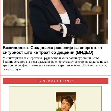
Божиновска: Создаваме решенија за енергетска
сигурност што ќе траат со децении (ВИДЕО)
Министерката за енергетика, рударство и минерални суровини Сања
Божиновска порача дека одлуките во енергетскиот сектор мора да се носат
врз основа на факти, темелни анализи и стручно знаење. „Во енергетиката,
секоја одлука
EVN MACEDONIA