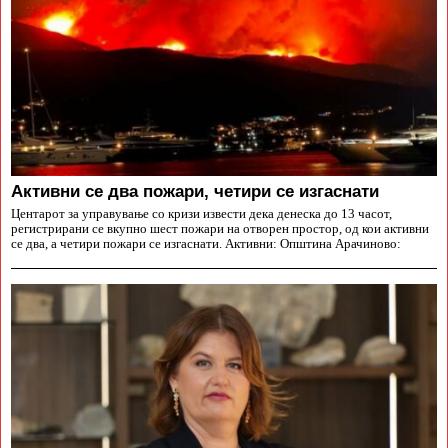
Aктивни се два пожари, четири се изгаснати
Центарот за управување со кризи извести дека денеска до 13 часот,
регистрирани се вкупно шест пожари на отворен простор, од кои активни
се два, а четири пожари се изгаснати. Активни: Општина Арачиново: