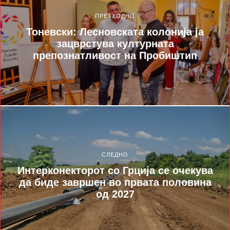
ПРЕТХОДНО
Тоневски: Лесновската колонија ја
зацврстува културната
препознатливост на Пробиштип
СЛЕДНО
Интерконекторот со Грција се очекува
да биде завршен во првата половина
од 2027