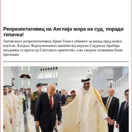
Репрезентативец на Англија мора на суд, поради
тепачка!
Англискиот репрезентативец Ајван Тони е обвинет за напад пред ноќен
клуб во Лондон. Корпулентниот напаѓач кој игра во Саудиска Арабија
неодамна се врати од Светското првенство, а во својата татковина беше
пречекан