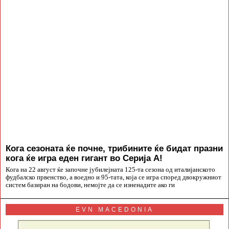
Кога сезоната ќе почне, трибините ќе бидат празни
кога ќе игра еден гигант во Серија А!
Кога на 22 август ќе започне јубилејната 125-та сезона од италијанското
фудбалско првенство, а воедно и 95-тата, која се игра според двокружниот
систем базиран на бодови, немојте да се изненадите ако ги
EVN MACEDONIA