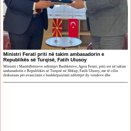
Ministri Ferati priti në takim ambasadorin e
Republikës së Turqisë, Fatih Ulusoy
Ministri i Marrëdhënieve ndërmjet Bashkësive, Agon Ferati, priti sot në takim
ambasadorin e Republikës së Turqisë në Shkup, Fatih Ulusoy, me të cilin
diskutuan për avancimin e bashkëpunimit ndërmjet dy vendeve dhe