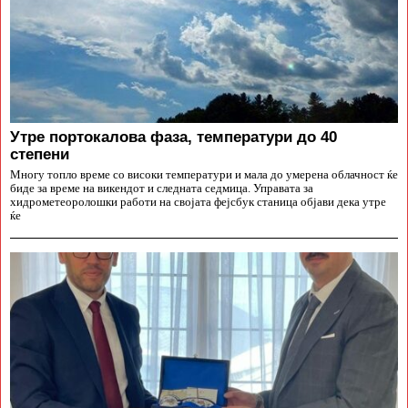
Утре портокалова фаза, температури до 40
степени
Многу топло време со високи температури и мала до умерена облачност ќе
биде за време на викендот и следната седмица. Управата за
хидрометеоролошки работи на својата фејсбук станица објави дека утре
ќе