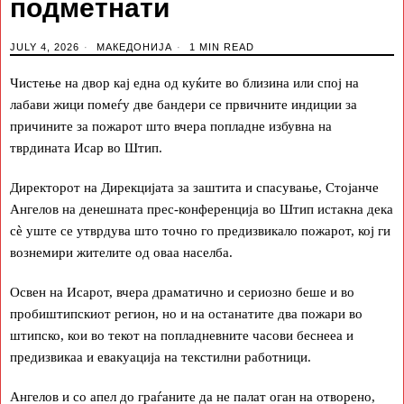
подметнати
JULY 4, 2026
МАКЕДОНИЈА
1 MIN READ
Чистење на двор кај една од куќите во близина или спој на
лабави жици помеѓу две бандери се првичните индиции за
причините за пожарот што вчера попладне избувна на
тврдината Исар во Штип.
Директорот на Дирекцијата за заштита и спасување, Стојанче
Ангелов на денешната прес-конференција во Штип истакна дека
сè уште се утврдува што точно го предизвикало пожарот, кој ги
вознемири жителите од оваа населба.
Освен на Исарот, вчера драматично и сериозно беше и во
пробиштипскиот регион, но и на останатите два пожари во
штипско, кои во текот на попладневните часови беснееа и
предизвикаа и евакуација на текстилни работници.
Ангелов и со апел до граѓаните да не палат оган на отворено,