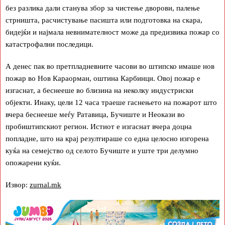
без разлика дали станува збор за чистење дворови, палење
стрништа, расчистување пасишта или подготовка на скара,
бидејќи и најмала невнимателност може да предизвика пожар со
катастрофални последици.
А денес пак во претпладневните часови во штипско имаше нов
пожар во Нов Караорман, оштина Карбинци. Овој пожар е
изгаснат, а беснееше во близина на неколку индустриски
објекти. Инаку, цели 12 часа траеше гаснењето на пожарот што
вчера беснееше меѓу Ратавица, Бучиште и Неокази во
пробиштипскиот регион. Истиот е изгаснат вчера доцна
попладне, што на крај резултираше со една целосно изгорена
куќа на семејство од селото Бучиште и уште три делумно
опожарени куќи.
Извор:
zurnal.mk