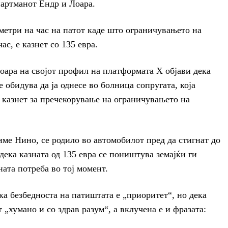
партманот Ендр и Лоара.
ометри на час на патот каде што ограничувањето на
ас, е казнет со 135 евра.
оара на својот профил на платформата X објави дека
е обидува да ја однесе во болница сопругата, која
л казнет за пречекорување на ограничувањето на
 име Нино, се родило во автомобилот пред да стигнат до
дека казната од 135 евра се поништува земајќи ги
ата потреба во тој момент.
ка безбедноста на патиштата е „приоритет“, но дека
 „хумано и со здрав разум“, а вклучена е и фразата: