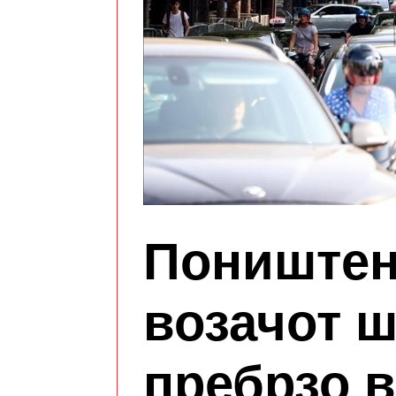
Поништен
возачот ш
пребрзо 