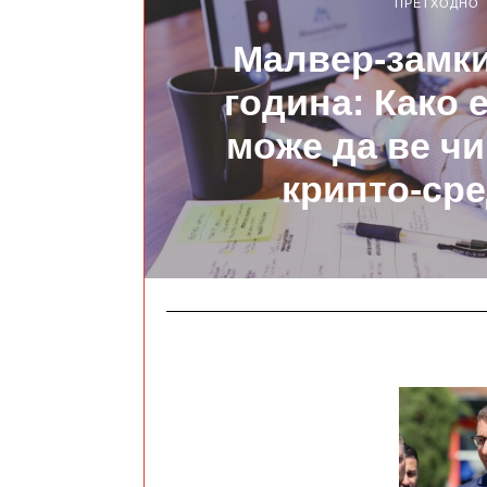
ПРЕТХОДНО
Малвер-замки
година: Како 
може да ве ч
крипто-ср