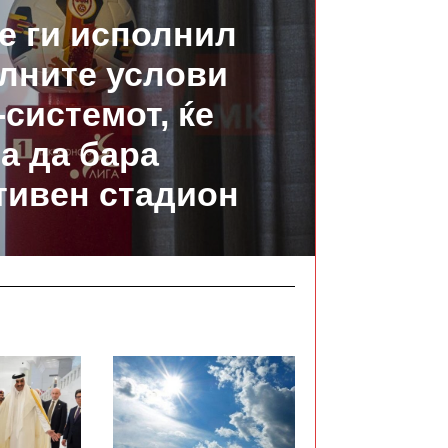
е ги исполнил
лните услови
-системот, ќе
а да бара
тивен стадион