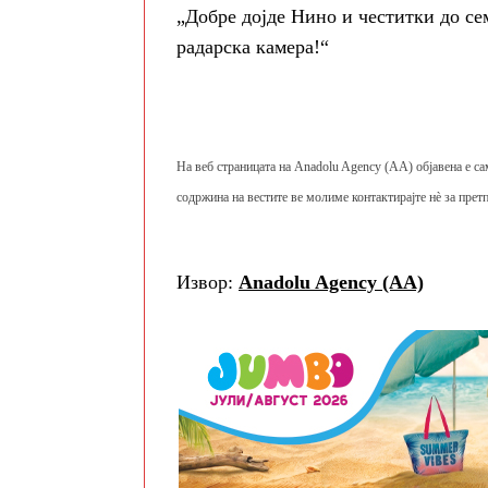
„Добре дојде Нино и честитки до се
радарска камера!“
На веб страницата на Anadolu Agency (AA) објавена е са
содржина на вестите ве молиме контактирајте нè за претп
Извор:
Anadolu Agency (AA)