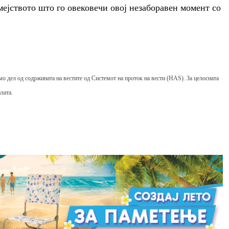
мејството што го овековечи овој незаборавен момент со
мо дел од содржината на вестите од Системот на проток на вести (HAS). За целосната
лата.