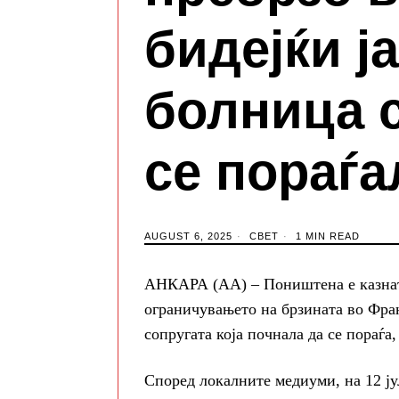
бидејќи ј
болница с
се пораѓа
AUGUST 6, 2025
СВЕТ
1 MIN READ
АНКАРА (АА) – Поништена е казната
ограничувањето на брзината во Фран
сопругата која почнала да се пораѓа
Според локалните медиуми, на 12 ју