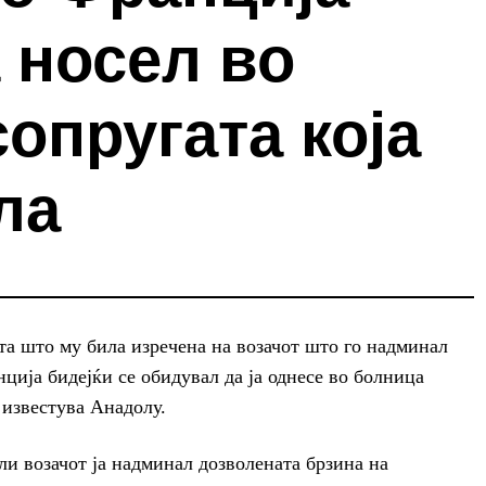
а носел во
опругата која
ла
 што му била изречена на возачот што го надминал
ција бидејќи се обидувал да ја однесе во болница
, известува Анадолу.
ли возачот ја надминал дозволената брзина на