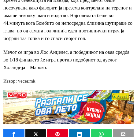
времето селекцијата на Канада, која пред мечот беше
посочувана како фаворит, ја презема контролата на теренот и
имаше неколку шанси водство. Најголемата беше во
44.минута кога Бомбито од непосредна близина шутираше со
глава, но од самата гол линија еден противнички играч ја
исфрли таа топка и го спаси својот гол.
Мечот се игра во Лос Анџелес, а победникот на оваа средба
во 1/18 финалето ќе игра против подобриот од дуелот
Холандија – Мароко.
Извор:
vecer.mk