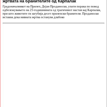
жртвата на бранителите од Карпалак
Градоначалникот на Прилеп, Дејан Проданоски, упати порака по повод
одбележувањето на 25-годишнината од трагичниот настан кај Карпалак,
при што животите ги загубија десет прилепски бранители. Проданоски
истакна дека нивната жртва останува длабоко