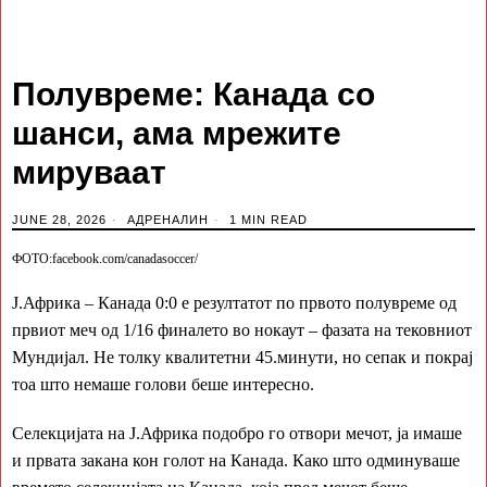
Полувреме: Канада со
шанси, ама мрежите
мируваат
JUNE 28, 2026
АДРЕНАЛИН
1 MIN READ
ФОТО:facebook.com/canadasoccer/
Ј.Африка – Канада 0:0 е резултатот по првото полувреме од
првиот меч од 1/16 финалето во нокаут – фазата на тековниот
Мундијал. Не толку квалитетни 45.минути, но сепак и покрај
тоа што немаше голови беше интересно.
Селекцијата на Ј.Африка подобро го отвори мечот, ја имаше
и првата закана кон голот на Канада. Како што одминуваше