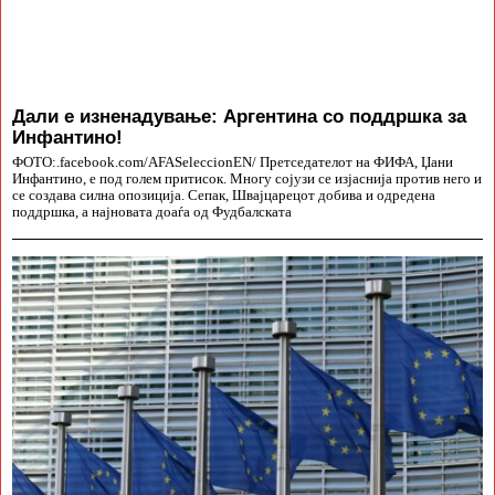
Дали е изненадување: Аргентина со поддршка за
Инфантино!
ФОТО:.facebook.com/AFASeleccionEN/ Претседателот на ФИФА, Џани
Инфантино, е под голем притисок. Многу сојузи се изјаснија против него и
се создава силна опозиција. Сепак, Швајцарецот добива и одредена
поддршка, а најновата доаѓа од Фудбалската