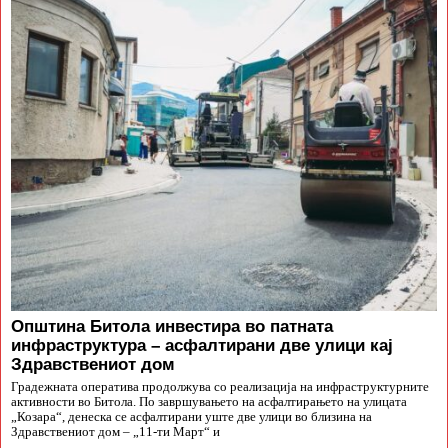
Општина Битола инвестира во патната
инфраструктура – асфалтирани две улици кај
Здравствениот дом
Градежната оператива продолжува со реализација на инфраструктурните
активности во Битола. По завршувањето на асфалтирањето на улицата
„Козара“, денеска се асфалтирани уште две улици во близина на
Здравствениот дом – „11-ти Март“ и