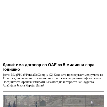
Далиќ има договор со ОАЕ за 5 милиони евра
годишно
фото: MugFPL @PandaNoComply (X) Како што пренесуваат медиумите во
Хрватска, поранешниот селектор на хрватската репрезентација се сели во
Обединетите Арапски Емирати. Без оглед на интересот на Саудиска
Арабија и Јужна Кореја, Далиќ