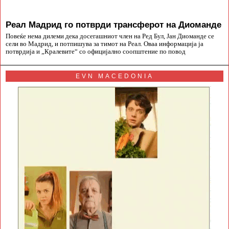
Реал Мадрид го потврди трансферот на Диоманде
Повеќе нема дилеми дека досегашниот член на Ред Бул, Јан Диоманде се
сели во Мадрид, и потпишува за тимот на Реал. Оваа информација ја
потврдија и „Кралевите“ со официјално соопштение по повод
EVN MACEDONIA