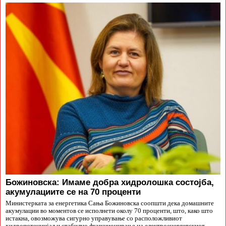
Божиновска: Имаме добра хидролошка состојба,
акумулациите се на 70 проценти
Министерката за енергетика Сања Божиновска соопшти дека домашните
акумулации во моментов се исполнети околу 70 проценти, што, како што
истакна, овозможува сигурно управување со расположливиот
хидропотенцијал и стабилно функционирање на електроенергетскиот