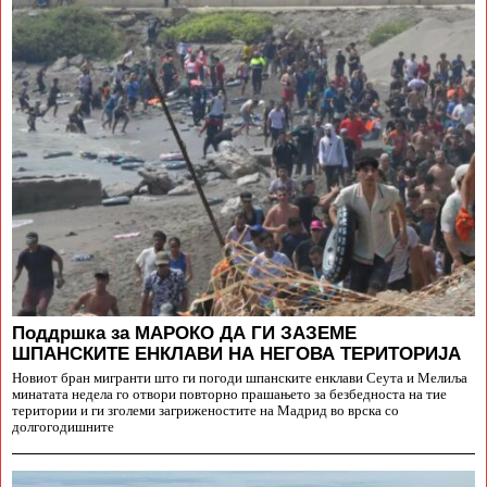
Поддршка за МАРОКО ДА ГИ ЗАЗЕМЕ
ШПАНСКИТЕ ЕНКЛАВИ НА НЕГОВА ТЕРИТОРИЈА
Новиот бран мигранти што ги погоди шпанските енклави Сеута и Мелиља
минатата недела го отвори повторно прашањето за безбедноста на тие
територии и ги зголеми загриженостите на Мадрид во врска со
долгогодишните