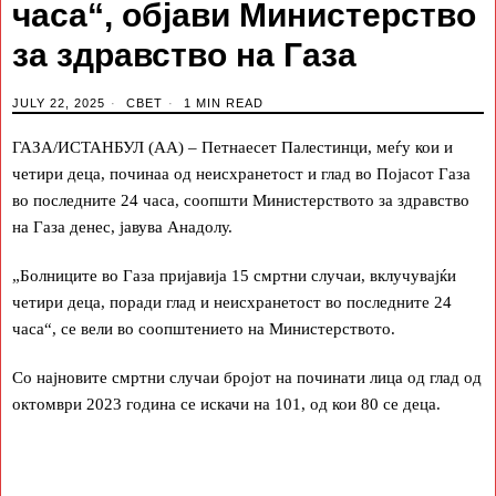
часа“, објави Министерство
за здравство на Газа
JULY 22, 2025
СВЕТ
1 MIN READ
ГАЗА/ИСТАНБУЛ (АА) – Петнаесет Палестинци, меѓу кои и
четири деца, починаа од неисхранетост и глад во Појасот Газа
во последните 24 часа, соопшти Министерството за здравство
на Газа денес, јавува Анадолу.
„Болниците во Газа пријавија 15 смртни случаи, вклучувајќи
четири деца, поради глад и неисхранетост во последните 24
часа“, се вели во соопштението на Министерството.
Со најновите смртни случаи бројот на починати лица од глад од
октомври 2023 година се искачи на 101, од кои 80 се деца.