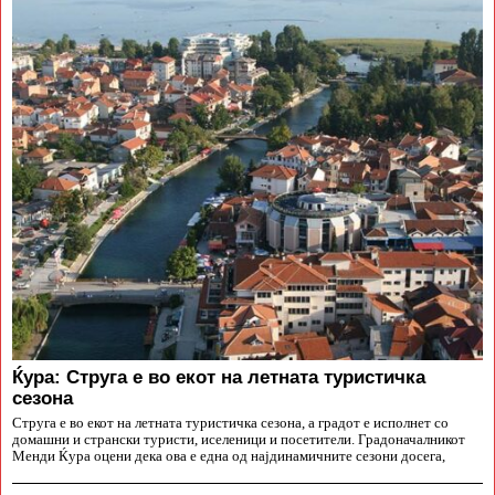
Ќура: Струга е во екот на летната туристичка
сезона
Струга е во екот на летната туристичка сезона, а градот е исполнет со
домашни и странски туристи, иселеници и посетители. Градоначалникот
Менди Ќура оцени дека ова е една од најдинамичните сезони досега,