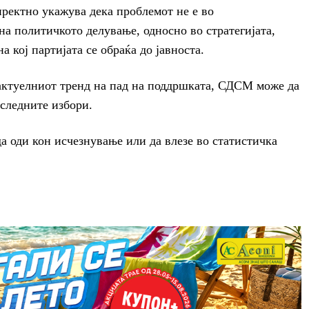
ректно укажува дека проблемот не е во
на политичкото делување, односно во стратегијата,
а кој партијата се обраќа до јавноста.
актуелниот тренд на пад на поддршката, СДСМ може да
 следните избори.
да оди кон исчезнување или да влезе во статистичка