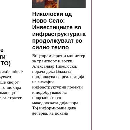
Николоски од
Ново Село:
Инвестициите во
инфраструктурата
продолжуваат со
силно темпо
е
Вицепремиерот и министер
ги
за транспорт и врски,
ОТО)
Александар Николоски,
порача дека Владата
astleunited/
продолжува со реализација
Њукасл
на значајни
аше својот
инфраструктурни проекти
и го шокира
и подобрување на
ерманецот
поврзаноста со
е за стратег
македонската дијаспора.
Тој информираше дека
вечерва, на покана