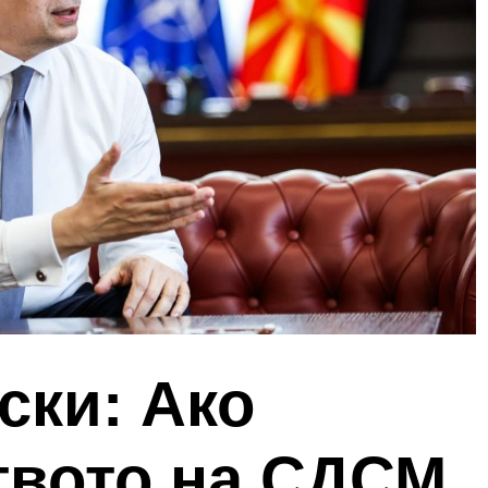
ски: Ако
твото на СДСМ