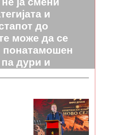
не ја смени
тегијата и
стапот до
те може да се
о понатамошен
 па дури и
нализација