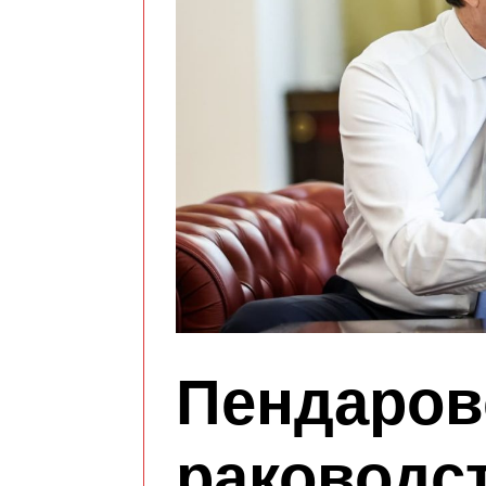
Пендаров
раководс