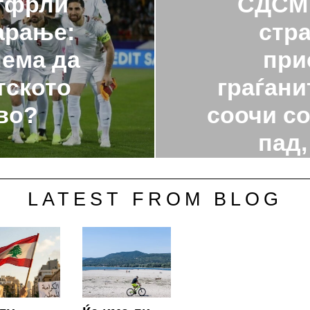
тфрли
СДСМ 
арање:
стра
нема да
при
тското
граѓани
во?
соочи с
пад,
марги
LATEST FROM BLOG