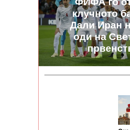
ФИФА го о
клучното б
Дали Иран 
оди на Све
првенст