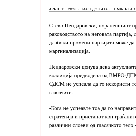
APRIL 13, 2026
МАКЕДОНИЈА
1 MIN READ
Стево Пендаровски, поранешниот пр
раководството на неговата партија, 
длабоки промени партијата може да 
маргинализација.
Пендаровски ценува дека актуелната
коалиција предводена од ВМРО-ДПМ
СДСМ не успеала да го искористи то
гласачите.
-Кога не успеавте тоа да го направи
стратегија и пристапот кон граѓанит
различни слоеви од гласачкото тело