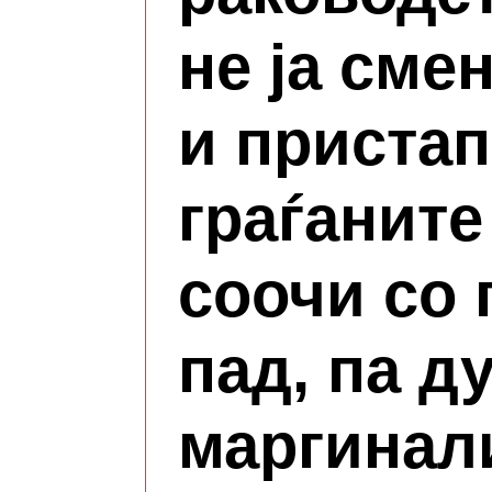
не ја сме
и пристап
граѓаните
соочи со
пад, па д
маргинал