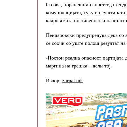
Со ова, поранешниот претседател ди
комуникацијата, туку во суштината 
кадровската поставеност и начинот н
Пендаровски предупредува дека со 
се соочи со уште полош резултат на
-Постои реална опасност партијата 
маргина на грешка – вели тој.
Извор:
zurnal.mk