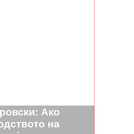
СЛЕДНО
ровски: Ако
одството на