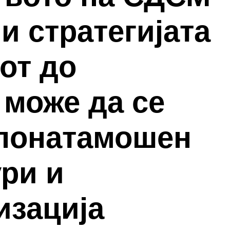
ни стратегијата
от до
 може да се
 понатамошен
ури и
изација