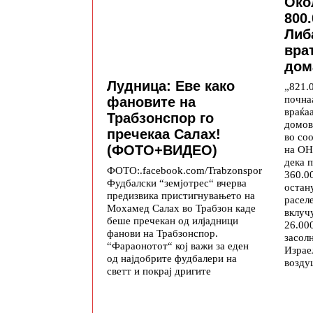
Око
800
Либ
вра
дом
Лудница: Еве како
„821.
почна
фановите на
враќа
Трабзонспор го
домов
пречекаа Салах!
во со
(ФОТО+ВИДЕО)
на ОН
дека 
ФОТО:.facebook.com/Trabzonspor
360.0
Фудбалски “земјотрес“ вчерва
остан
предизвика пристигнувањето на
расел
Мохамед Салах во Трабзон каде
вклуч
беше пречекан од илјадници
26.00
фанови на Трабзонспор.
засол
“Фараонотот“ кој важи за еден
Израе
од најдобрите фудбалери на
возду
светт и покрај дригите