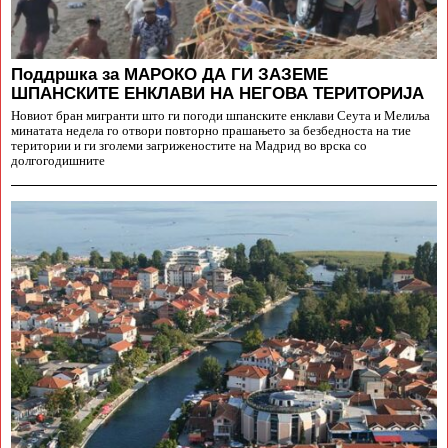
Поддршка за МАРОКО ДА ГИ ЗАЗЕМЕ
ШПАНСКИТЕ ЕНКЛАВИ НА НЕГОВА ТЕРИТОРИЈА
Новиот бран мигранти што ги погоди шпанските енклави Сеута и Мелиља
минатата недела го отвори повторно прашањето за безбедноста на тие
територии и ги зголеми загриженостите на Мадрид во врска со
долгогодишните