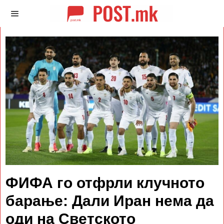
ФИФА го отфрли клучното
барање: Дали Иран нема да
оди на Светското