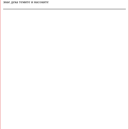
знае дека темите и насоките