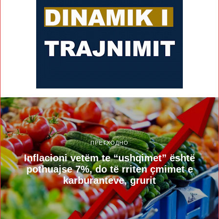
ПРЕТХОДНО
Inflacioni vetëm te “ushqimet” është
pothuajse 7%, do të rriten çmimet e
karburanteve, grurit