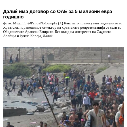
Далиќ има договор со ОАЕ за 5 милиони евра
годишно
фото: MugFPL @PandaNoComply (X) Како што пренесуваат медиумите во
Хрватска, поранешниот селектор на хрватската репрезентација се сели во
Обединетите Арапски Емирати. Без оглед на интересот на Саудиска
Арабија и Јужна Кореја, Далиќ