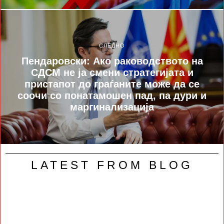
СЛЕДНО
Пендаровски: Ако раководството на
СДСМ не ја смени стратегијата и
пристапот до граѓаните може да се
соочи со понатамошен пад, па дури и
маргинализација
LATEST FROM BLOG