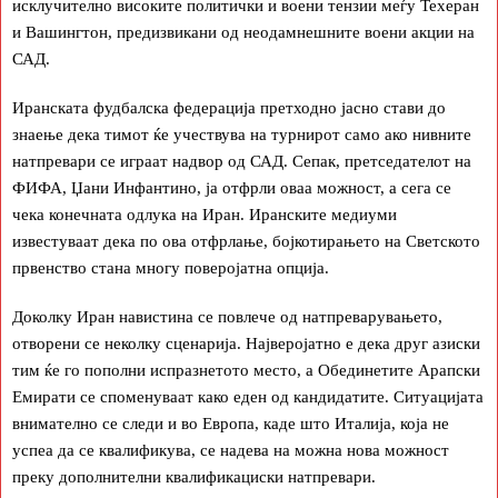
исклучително високите политички и воени тензии меѓу Техеран
и Вашингтон, предизвикани од неодамнешните воени акции на
САД.
Иранската фудбалска федерација претходно јасно стави до
знаење дека тимот ќе учествува на турнирот само ако нивните
натпревари се играат надвор од САД. Сепак, претседателот на
ФИФА, Џани Инфантино, ја отфрли оваа можност, а сега се
чека конечната одлука на Иран. Иранските медиуми
известуваат дека по ова отфрлање, бојкотирањето на Светското
првенство стана многу поверојатна опција.
Доколку Иран навистина се повлече од натпреварувањето,
отворени се неколку сценарија. Најверојатно е дека друг азиски
тим ќе го пополни испразнетото место, а Обединетите Арапски
Емирати се споменуваат како еден од кандидатите. Ситуацијата
внимателно се следи и во Европа, каде што Италија, која не
успеа да се квалификува, се надева на можна нова можност
преку дополнителни квалификациски натпревари.