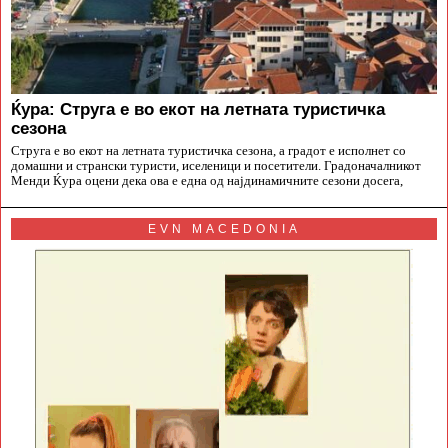
Ќура: Струга е во екот на летната туристичка
сезона
Струга е во екот на летната туристичка сезона, а градот е исполнет со
домашни и странски туристи, иселеници и посетители. Градоначалникот
Менди Ќура оцени дека ова е една од најдинамичните сезони досега,
EVN MACEDONIA