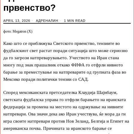
првенство?
APRIL 13, 2026
АДРЕНАЛИН
1 MIN READ
фото: Megatron (X)
Како што се приближува Светското првенство, тензиите во
фудбалскиот свет растат поради ситуација што може сериозно
да го загрози натпреварувањето. Учеството на Иран стана
многу под знак прашалник откако ФИФА го отфрли нивното
барање за преместување на натпреварите од групната фаза во
Мексико поради политички тензии со САД.
Според мексиканската претседателка Клаудија Шајнбаум,
светската фудбалска управа го отфрли барањето на иранската
федерација за промена на местото на одржување на нивните
натпревари. Ова значи дека ако Иран учествува, ќе мора да ги
игра своите натпревари против Нов Зеланд, Белгија и Египет на
американска почва. Причината за иранското барање се