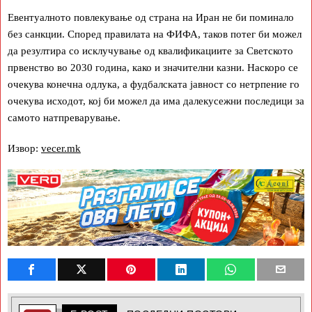
Евентуалното повлекување од страна на Иран не би поминало
без санкции. Според правилата на ФИФА, таков потег би можел
да резултира со исклучување од квалификациите за Светското
првенство во 2030 година, како и значителни казни. Наскоро се
очекува конечна одлука, а фудбалската јавност со нетрпение го
очекува исходот, кој би можел да има далекусежни последици за
самото натпреварување.
Извор:
vecer.mk