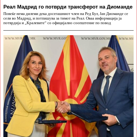
Реал Мадрид го потврди трансферот на Диоманде
Повеќе нема дилеми дека досегашниот член на Ред Бул, Јан Диоманде се
сели во Мадрид, и потпишува за тимот на Реал. Оваа информација ја
потврдија и „Кралевите“ со официјално соопштение по повод