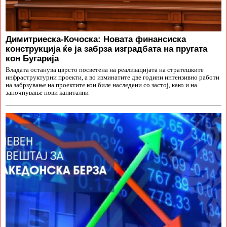
Димитриеска-Кочоска: Новата финансиска
конструкција ќе ја забрза изградбата на пругата
кон Бугарија
Владата останува цврсто посветена на реализацијата на стратешките
инфраструктурни проекти, а во изминатите две години интензивно работи
на забрзување на проектите кои биле наследени со застој, како и на
започнување нови капитални