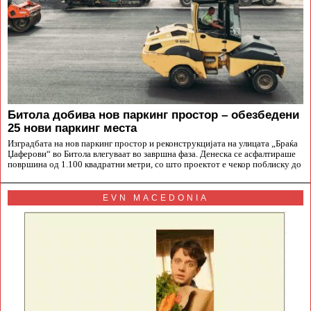
Битола добива нов паркинг простор – обезбедени
25 нови паркинг места
Изградбата на нов паркинг простор и реконструкцијата на улицата „Браќа
Џаферови“ во Битола влегуваат во завршна фаза. Денеска се асфалтираше
површина од 1.100 квадратни метри, со што проектот е чекор поблиску до
EVN MACEDONIA