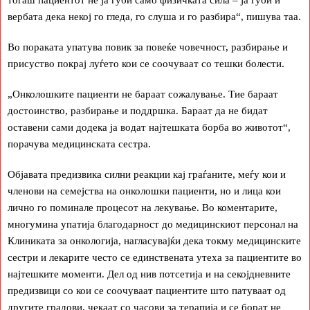
вербата дека некој го гледа, го слуша и го разбира“, пишува таа.
Во пораката упатува повик за повеќе човечност, разбирање и
присуство покрај луѓето кои се соочуваат со тешки болести.
„Онколошките пациенти не бараат сожалување. Тие бараат
достоинство, разбирање и поддршка. Бараат да не бидат
оставени сами додека ја водат најтешката борба во животот“,
порачува медицинската сестра.
Објавата предизвика силни реакции кај граѓаните, меѓу кои и
членови на семејства на онколошки пациенти, но и лица кои
лично го поминале процесот на лекување. Во коментарите,
многумина упатија благодарност до медицинскиот персонал на
Клиниката за онкологија, нагласувајќи дека токму медицинските
сестри и лекарите често се единствената утеха за пациентите во
најтешките моменти. Дел од нив потсетија и на секојдневните
предизвици со кои се соочуваат пациентите што патуваат од
другите градови, чекаат со часови за терапија и се борат не