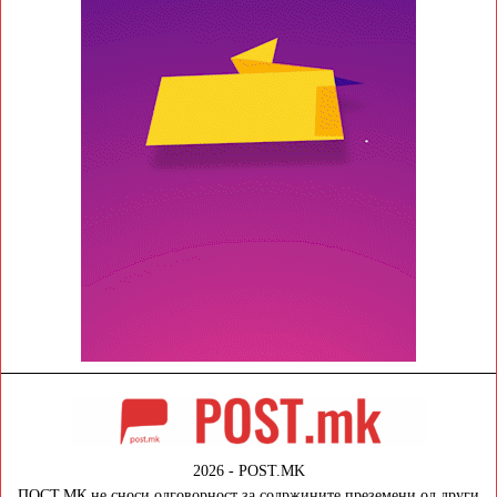
2026 - POST.MK
ПОСТ.МК не сноси одговорност за содржините преземени од други