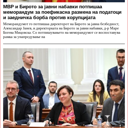
МВР и Бирото за јавни набавки потпишаа
меморандум за поефикасна размена на податоци
и заедничка борба против корупцијата
Меморандумот го потпишаа директорот на Бирото за јавна безбедност,
Александар Јанев, и директорката на Бирото за јавни набавки, д-р Маре
Богева Мицовска. Со потпишувањето на меморандумот се воспоставува
рамка за унапредување на