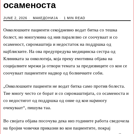
осаменоста
JUNE 2, 2026
МАКЕДОНИЈА
1 MIN READ
Онколошките пациенти секојдневно водат битка со тешка
болест, но многумина од нив паралелно се соочуваат и со
осаменост, сиромаштија и недостаток на поддршка од
најблиските. На ова предупредува медицинска сестра од
Клиниката за онкологија, која преку емотивна објава на
социјалните мрежи ја отвори темата за предизвиците со кои се
соочуваат пациентите надвор од болничките соби.
„Онколошките пациенти не водат битка само против болеста.
Тие многу често се борат и со сиромаштијата, со осаменоста и
со недостигот од поддршка од оние од кои најмногу
очекуваат“, пишува таа.
Во својата објава посочува дека низ годините работа сведочела
на бројни човечки приказни во кои пациентите, покрај