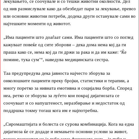
лекувањето, се соочувале и со тешки животни околности. Дел
од нив размислувале како да обезбедат пари за лекување, превоз
или основни животни потреби, додека други останувале сами во
најтешките моменти од животот.
„Има пациенти што доаѓаат сами. Има пациенти што со поглед
кажуваат повеќе од сите зборови – дека дома нема кој да ги
праша како се, нема кој да ги држи за рака и да им каже: ‘Ќе
помине, тука сум’“, наведува медицинската сестра.
Таа предупредува дека јавноста најчесто зборува за
онколошките пациенти преку бројки, статистики и терапии, а
многу поретко за нивната емотивна и социјална борба. Според
неа, ретко се зборува за луѓето кои покрај дијагнозата се
соочуваат и со напуштеност, неразбирање и недостаток од
поддршка токму тогаш кога им е најпотребна.
„Сиромаштијата и болеста се сурова комбинација. Кога на една
дијагноза ќе се додаде и немањето основни услови за живот,
тогаш пациентот не ја губи само физичката сила – ја губи и