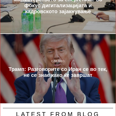
фокус дигитализацијата и
кадровското зајакнување
СЛЕДНО
Трамп: Разговорите со Иран се во тек,
не се знае како ќе завршат
LATEST FROM BLOG