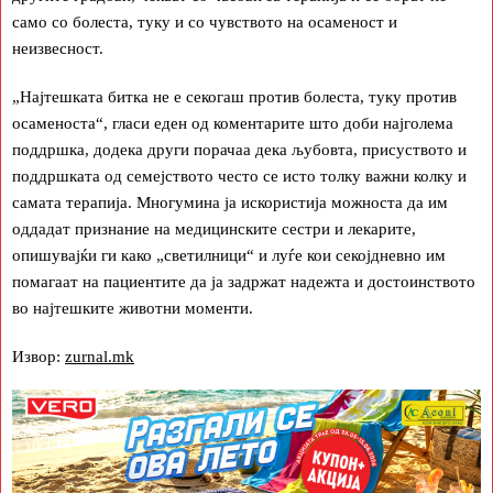
само со болеста, туку и со чувството на осаменост и
неизвесност.
„Најтешката битка не е секогаш против болеста, туку против
осаменоста“, гласи еден од коментарите што доби најголема
поддршка, додека други порачаа дека љубовта, присуството и
поддршката од семејството често се исто толку важни колку и
самата терапија. Многумина ја искористија можноста да им
оддадат признание на медицинските сестри и лекарите,
опишувајќи ги како „светилници“ и луѓе кои секојдневно им
помагаат на пациентите да ја задржат надежта и достоинството
во најтешките животни моменти.
Извор:
zurnal.mk