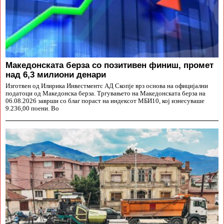
Македонската берза со позитивен финиш, промет
над 6,3 милиони денари
Изготвен од Илирика Инвестментс АД Скопје врз основа на официјални
податоци од Македонска берза. Тргувањето на Македонската берза на
06.08.2026 заврши со благ пораст на индексот МБИ10, кој изнесуваше
9.236,00 поени. Во