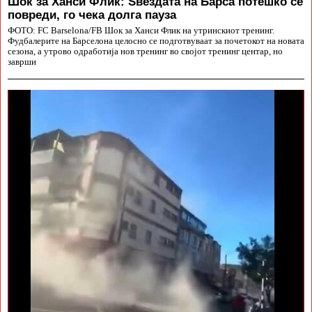
Шок за Ханси Флик: Ѕвездата на Барса потешко се
повреди, го чека долга пауза
ФОТО: FC Barselona/FB Шок за Ханси Флик на утринскиот тренинг.
Фудбалерите на Барселона целосно се подготвуваат за почетокот на новата
сезона, а утрово одработија нов тренинг во својот тренинг центар, но
заврши