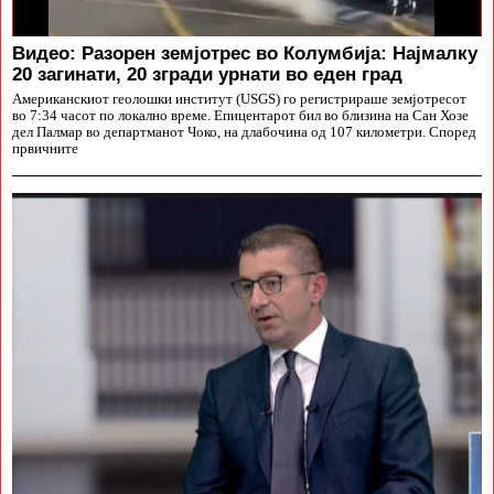
Видео: Разорен земјотрес во Колумбија: Најмалку
20 загинати, 20 згради урнати во еден град
Американскиот геолошки институт (USGS) го регистрираше земјотресот
во 7:34 часот по локално време. Епицентарот бил во близина на Сан Хозе
дел Палмар во департманот Чоко, на длабочина од 107 километри. Според
првичните