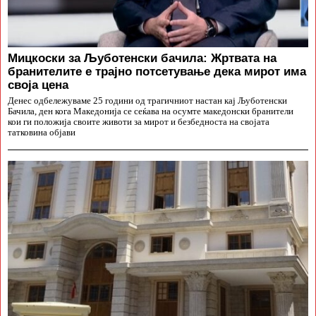
Мицкоски за Љуботенски бачила: Жртвата на
бранителите е трајно потсетување дека мирот има
своја цена
Денес одбележуваме 25 години од трагичниот настан кај Љуботенски
Бачила, ден кога Македонија се сеќава на осумте македонски бранители
кои ги положија своите животи за мирот и безбедноста на својата
татковина објави