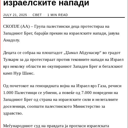
израелските напади
JULY 21, 2025
СВЕТ
1 MIN READ
СКОПЈЕ (АА) – Група палестински деца протестираа на
Западниот Брег, барајќи прекин на израелските напади, јавува
Анадолу.
Децата се собраа на плоштадот „Џамал Абдунасир“ во градот
Тулкарм за да протестираат против тековните напади на Израел
врз неколку области во окупираниот Западен Брег и бегалскиот
камп Нур Шамс.
Од почетокот на геноцидната војна на Израел врз Газа, речиси
1.000 Палестинци се убиени, а повеќе од 7.000 повредени на
Западниот Брег од страна на израелските сили и нелегалните
доселеници, соопшти палестинското Министерство за
здравство.
Меѓународниот суд на правдата ја прогласи израелската