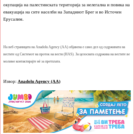
окупација на палестинската територија за нелегална и повика на
евакуација на сите населби на Западниот Брег и во Источен
Ерусалим.
На веб страницата на Anadolu Agency (AA) објавена е само дел од содржината на
вестите од Системот на проток на вести (HAS). За целосната содржина на вестите ве
молиме контактирајте нè за претплата.
Извор:
Anadolu Agency (AA)