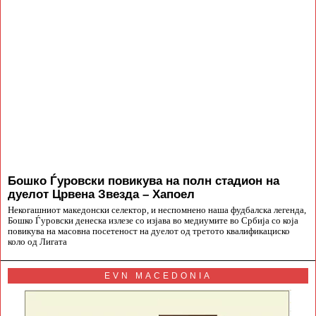
Бошко Ѓуровски повикува на полн стадион на
дуелот Црвена Звезда – Хапоел
Некогашниот македонски селектор, и неспомнено наша фудбалска легенда,
Бошко Ѓуровски денеска излезе со изјава во медиумите во Србија со која
повикува на масовна посетеност на дуелот од третото квалификациско
коло од Лигата
EVN MACEDONIA