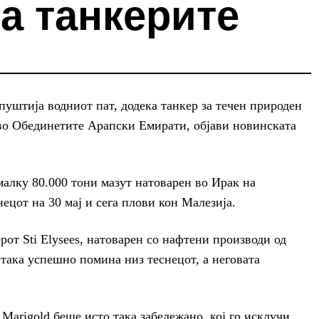
а танкерите
пуштија водниот пат, додека танкер за течен природен
 во Обединетите Арапски Емирати, објави новинската
јмалку 80.000 тони мазут натоварен во Ирак на
ецот на 30 мај и сега плови кон Малезија.
ерот Sti Elysees, натоварен со нафтени производи од
 така успешно помина низ теснецот, а неговата
arigold беше исто така забележано, кој го исклучи