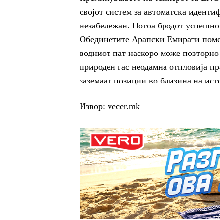
својот систем за автоматска идентиф
незабележан. Потоа бродот успешно 
Обединетите Арапски Емирати помеѓ
водниот пат наскоро може повторно д
природен гас неодамна отпловија п
заземаат позиции во близина на ист
Извор:
vecer.mk