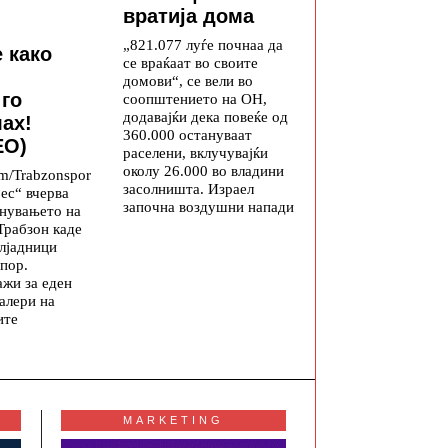
вратија дома
„821.077 луѓе почнаа да
 како
се враќаат во своите
домови“, се вели во
 го
соопштението на ОН,
додавајќи дека повеќе од
ах!
360.000 остануваат
ЕО)
раселени, вклучувајќи
околу 26.000 во владини
m/Trabzonspor
засолништа. Израел
ес“ вчерва
започна воздушни напади
гнувањето на
Трабзон каде
лјадници
пор.
ажи за еден
алери на
ите
MARKETING