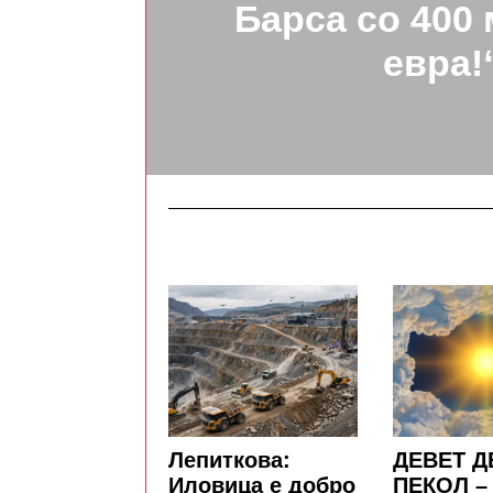
Барса со 400
евра!
Лепиткова:
ДЕВЕТ Д
Иловица е добро
ПЕКОЛ –