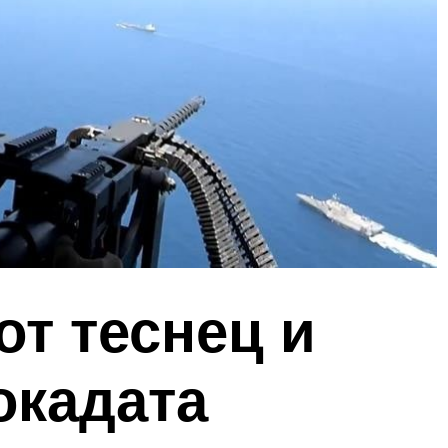
т теснец и
окадата