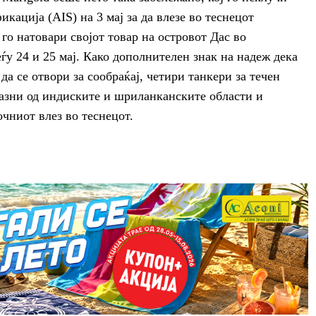
икација (AIS) на 3 мај за да влезе во теснецот
го натовари својот товар на островот Дас во
у 24 и 25 мај. Како дополнителен знак на надеж дека
а се отвори за сообраќај, четири танкери за течен
разни од индиските и шриланканските области и
очниот влез во теснецот.