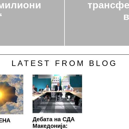
 милиони
трансфе
“
в
LATEST FROM BLOG
Дебата на СДА
ЕНА
Македонија: