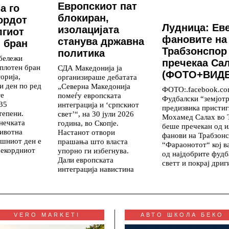
Европскиот пат
а го
блокиран,
ордот
Лудница: Еве
изолацијата
лгиот
фановите на
станува државна
 бран
Трабзонспор
политика
 бележи
пречекаа Сал
оплотен бран
СДА Македонија ја
(ФОТО+ВИД
торија,
организираше дебатата
и ден по ред
„Северна Македонија
ФОТО:.facebook.co
те
помеѓу европската
Фудбалски “земјотр
35
интеграција и ‘српскиот
предизвика присти
тепени.
свет’“, на 30 јули 2026
Мохамед Салах во 
нечката
година, во Скопје.
беше пречекан од и
животна
Настанот отвори
фанови на Трабзонс
ешниот ден е
прашања што власта
“Фараонотот“ кој в
рекордниот
упорно ги избегнува.
од најдобрите фудб
Дали европската
светт и покрај дриг
интеграција навистина
VERO MARKETI
АВТО ШКОЛА БЕКО