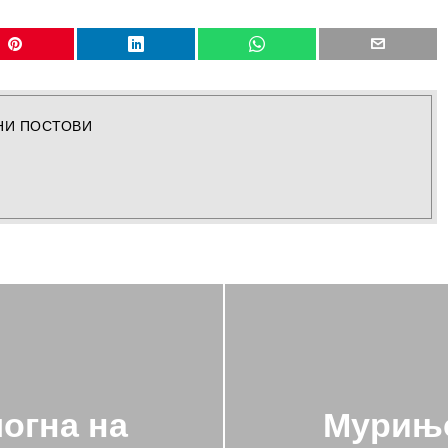
НИ ПОСТОВИ
огна на
Мурињо