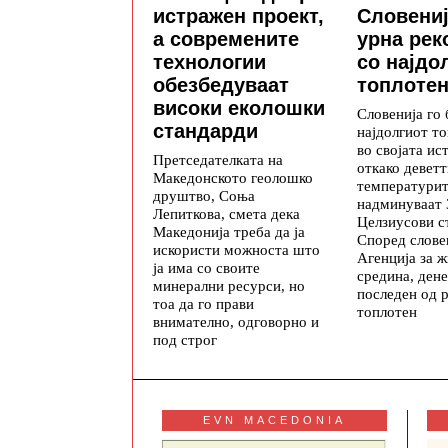
истражен проект,
Словениј
а современите
урна рек
технологии
со најдо
обезбедуваат
топлотен
високи еколошки
Словенија го
стандарди
најдолгиот т
во својата ис
Претседателката на
откако деветт
Македонското геолошко
температури
друштво, Соња
надминуваат 
Лепиткова, смета дека
Целзиусови с
Македонија треба да ја
Според слове
искористи можноста што
Агенција за 
ја има со своите
средина, ден
минерални ресурси, но
последен од 
тоа да го прави
топлотен
внимателно, одговорно и
под строг
EVN MACEDONIA