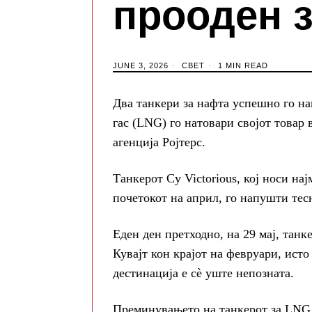
прооден з
JUNE 3, 2026
СВЕТ
1 MIN READ
Два танкери за нафта успешно го на
гас (LNG) го натовари својот товар
агенција Ројтерс.
Танкерот Cy Victorious, кој носи на
почетокот на април, го напушти тесн
Еден ден претходно, на 29 мај, танк
Кувајт кон крајот на февруари, исто
дестинација е сè уште непозната.
Преминувањето на танкерот за LNG M