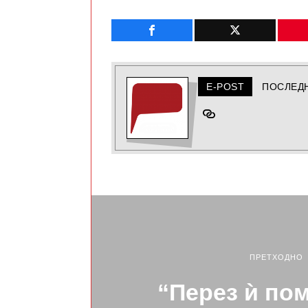
E-POST
ПОСЛЕД
ПРЕТХОДНО
“Перез ѝ пом