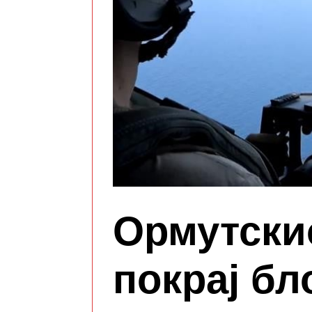
Ормутскио
покрај бл