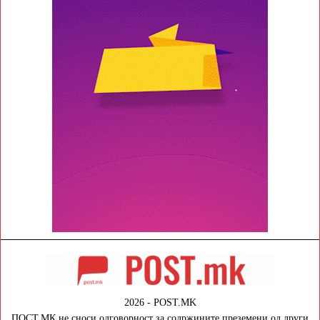
2026 - POST.MK
ПОСТ.МК не сноси одговорност за содржините преземени од други