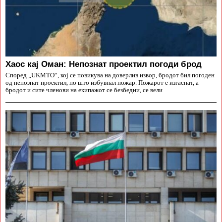
Хаос кај Оман: Непознат проектил погоди брод
Според „UKMTO“, кој се повикува на доверлив извор, бродот бил погоден
од непознат проектил, по што избувнал пожар. Пожарот е изгаснат, а
бродот и сите членови на екипажот се безбедни, се вели