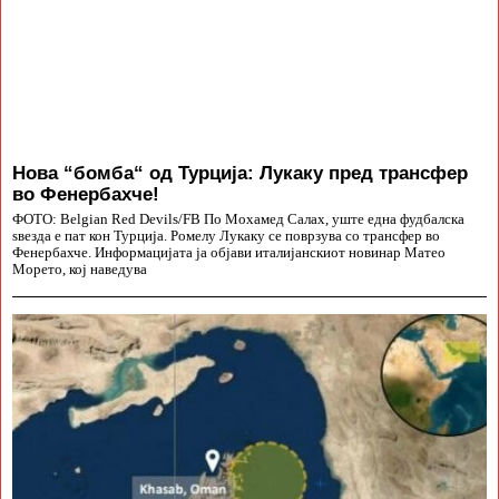
Нова “бомба“ од Турција: Лукаку пред трансфер
во Фенербахче!
ФОТО: Belgian Red Devils/FB По Мохамед Салах, уште една фудбалска
ѕвезда е пат кон Турција. Ромелу Лукаку се поврзува со трансфер во
Фенербахче. Информацијата ја објави италијанскиот новинар Матео
Морето, кој наведува