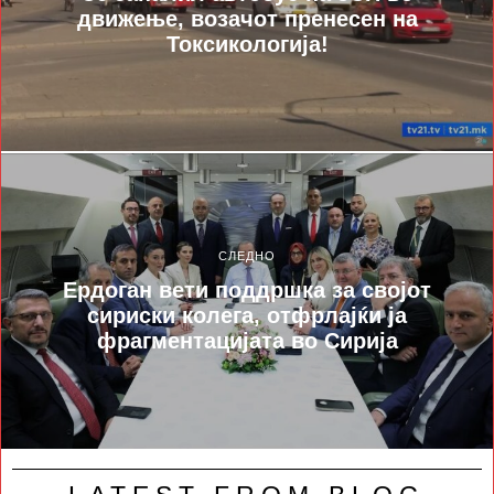
движење, возачот пренесен на
Токсикологија!
СЛЕДНО
Ердоган вети поддршка за својот
сириски колега, отфрлајќи ја
фрагментацијата во Сирија