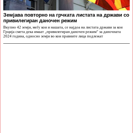
Земјава повторно на грчката листата на држави со
привилегиран даночен режим
Вкупно 42 земји, меѓу кои и нашата, се најдоа на листата држави за кои
Грција смета дека имаат „привилегиран даночен режим“ за даночната
2024 година, односно земји во кои правните лица подлежат