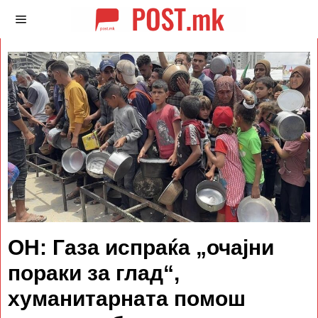
ОН: Газа испраќа „очајни
пораки за глад“,
хуманитарната помош