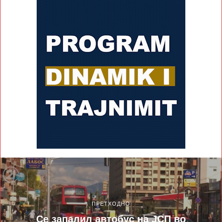
ПРЕТХОДНО
Се запалил автобус на ЈСП во