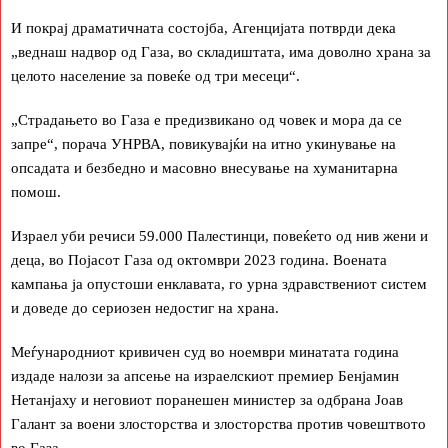
И покрај драматичната состојба, Агенцијата потврди дека
„веднаш надвор од Газа, во складиштата, има доволно храна за
целото население за повеќе од три месеци“.
„Страдањето во Газа е предизвикано од човек и мора да се
запре“, порача УНРВА, повикувајќи на итно укинување на
опсадата и безбедно и масовно внесување на хуманитарна
помош.
Израел уби речиси 59.000 Палестинци, повеќето од нив жени и
деца, во Појасот Газа од октомври 2023 година. Воената
кампања ја опустоши енклавата, го урна здравствениот систем
и доведе до сериозен недостиг на храна.
Меѓународниот кривичен суд во ноември минатата година
издаде налози за апсење на израелскиот премиер Бенјамин
Нетанјаху и неговиот поранешен министер за одбрана Јоав
Галант за воени злосторства и злосторства против човештвото
во Газа.