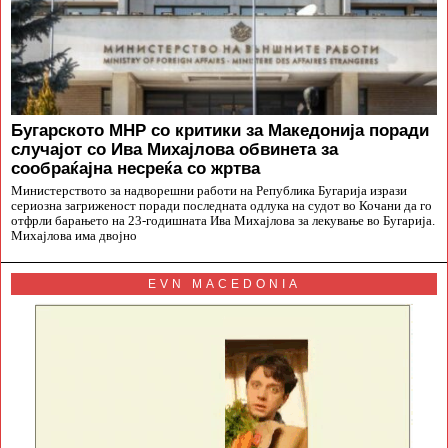
Бугарското МНР со критики за Македонија поради
случајот со Ива Михајлова обвинета за
сообраќајна несреќа со жртва
Министерството за надворешни работи на Република Бугарија изрази
сериозна загриженост поради последната одлука на судот во Кочани да го
отфрли барањето на 23-годишната Ива Михајлова за лекување во Бугарија.
Михајлова има двојно
EVN MACEDONIA