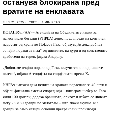
останува блокирана пред
вратите на енклавата
JULY 21, 2025
СВЕТ
1 MIN READ
ИСТАНБУЛ (АА) – Агенцијата на Обединетите нации за
палестински бегалци (УНРВА) денес предупреди на критичен
недостиг од храна во Појасот Газа, објавувајќи дека добива
„очајни пораки за глад“ од цивилите, па дури и од сопствените
вработени на терен, јавува Анадолу.
„Добиваме очајни пораки од Газа, вклучително и од нашите
колеги“, објави Агенцијата на социјалната мрежа Х.
УНРВА нагласи дека цените на храната пораснале за 40 пати и
објави фискална сметка според која 1 килограм шеќер во Газа
чини 100 долари, додека брашното, оризот и леќата се движат
меѓу 23 и 30 долари по килограм – што значи вкупно 183
долари за само четири основни прехранбени производи.