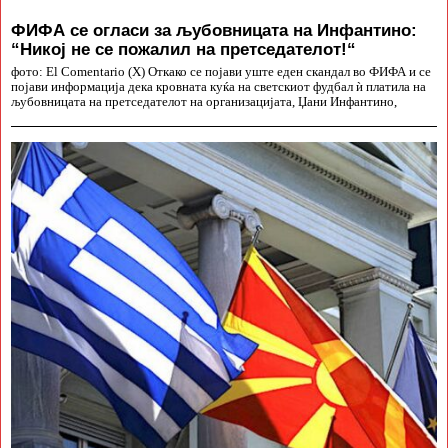
ФИФА се огласи за љубовницата на Инфантино:
“Никој не се пожалил на претседателот!“
фото: El Comentario (X) Откако се појави уште еден скандал во ФИФА и се
појави информација дека кровната куќа на светскиот фудбал ѝ платила на
љубовницата на претседателот на организацијата, Џани Инфантино,