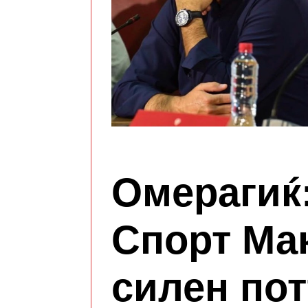
Омерагиќ
Спорт Мак
силен пот