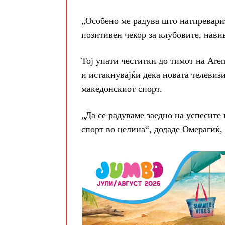
„Особено ме радува што натпреварит
позитивен чекор за клубовите, нави
Тој упати честитки до тимот на Are
и истакнувајќи дека новата телевиз
македонскиот спорт.
„Да се радуваме заедно на успесите
спорт во целина“, додаде Омерагиќ,