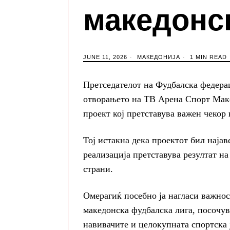
македонс
JUNE 11, 2026
МАКЕДОНИЈА
1 MIN READ
Претседателот на Фудбалска федерац
отворањето на ТВ Арена Спорт Макед
проект кој претставува важен чекор 
Тој истакна дека проектот бил најав
реализација претставува резултат н
страни.
Омерагиќ посебно ја нагласи важнос
македонска фудбалска лига, посочува
навивачите и целокупната спортска 