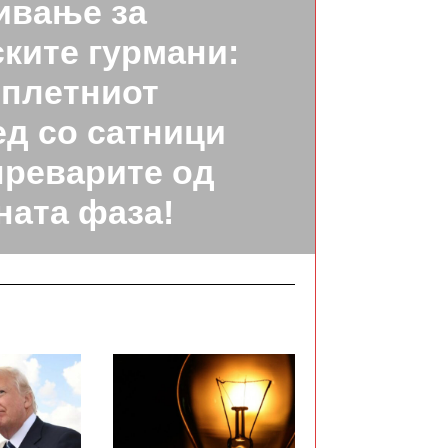
ивање за
ките гурмани:
плетниот
д со сатници
преварите од
ната фаза!