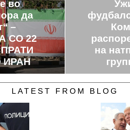
е во
Уж
мора да
фудбалс
“ –
Ком
 СО 22
распоре
ПРАТИ
на нат
 ИРАН
груп
LATEST FROM BLOG