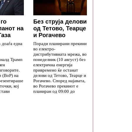
 го
Без струја делови
ланот на
од Тетово, Теарце
Газа
и Рогачево
а доаѓа една
Поради планирани прекини
во електро-
дистрибутивната мрежа, во
оналд Трамп
понеделник (10 август) без
лен
електрична енергија
зговорите.
привремено ќе останат
 (BoP) на
делови од Тетово, Теарце и
резентираше
Рогачево. Според најавата,
точки, кој
во Рогачево прекинот е
стави
планиран од 09:00 до