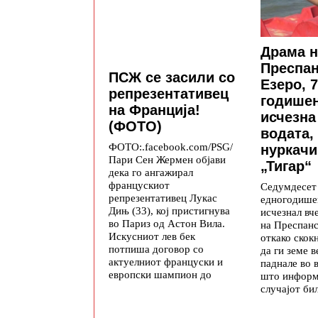
Драма н
Преспан
ПСЖ се засили со
Езеро, 7
репрезентативец
годишен
на Франција!
исчезна
(ФОТО)
водата,
ФОТО:.facebook.com/PSG/
нуркачи
Пари Сен Жермен објави
„Тигар“
дека го ангажирал
францускиот
Седумдесет
репрезентативец Лукас
едногодише
Дињ (33), кој пристигнува
исчезнал вч
во Париз од Астон Вила.
на Преспанс
Искусниот лев бек
откако скок
потпиша договор со
да ги земе в
актуелниот француски и
паднале во 
европски шампион до
што информ
случајот би