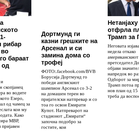
а
Нетанјаху
ското
отфрла п
Дортмунд ги
1-
Трамп за 
казни грешките на
 рибар
Неговата изјав
Арсенал и си
 во
недела откако
замина дома со
американскиот
 го бараат
трофеј
претседател Д
 од
објави значите
ФОТО:.facebook.com/BVB
напредок во ра
Борусија Дортмунд го
Одборот за мир
 и
победи англискиот
Трамп потоа п
н скопјанец
шампион Арсенал со 3-2
нов план од 15 
ера во водите
на домашен терен во
треба да воспо
кото Езеро,
пријателски натпревар и со
нал од чамец за
тоа го освои Емирати
еслата кои му
Купот. Натпреварот на
водата. Како
стадионот „Емирати“
ира МВР,
започна подобро за
л пријавен
гостите, кои