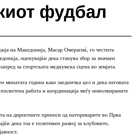
киот фудбал
ија на Македонија, Масар Омерагиќ, го честита
онија, оценувајќи дека станува збор за значаен
напред за спортската медиумска сцена во земјата.
ен минатата година како заедничка цел и дека неговата
а посветена работа и координација меѓу инволвираните
та на директните преноси од натпреварите во Прва
јќи дека тоа е позитивен развој за клубовите,
јавност.