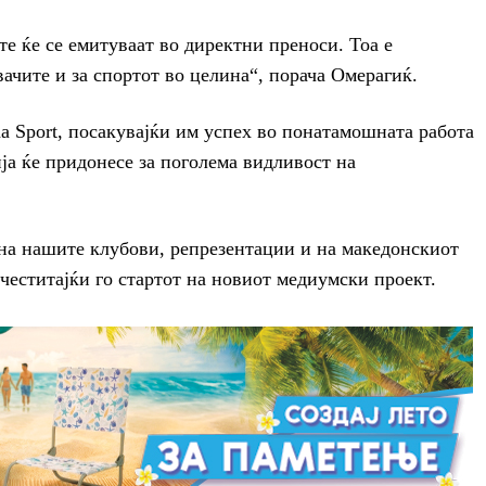
е ќе се емитуваат во директни преноси. Тоа е
вачите и за спортот во целина“, порача Омерагиќ.
na Sport, посакувајќи им успех во понатамошната работа
ија ќе придонесе за поголема видливост на
 на нашите клубови, репрезентации и на македонскиот
 честитајќи го стартот на новиот медиумски проект.