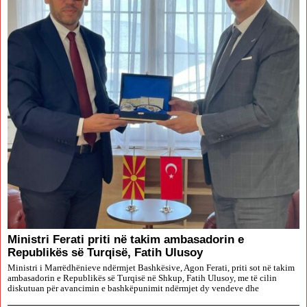
Ministri Ferati priti në takim ambasadorin e
Republikës së Turqisë, Fatih Ulusoy
Ministri i Marrëdhënieve ndërmjet Bashkësive, Agon Ferati, priti sot në takim
ambasadorin e Republikës së Turqisë në Shkup, Fatih Ulusoy, me të cilin
diskutuan për avancimin e bashkëpunimit ndërmjet dy vendeve dhe