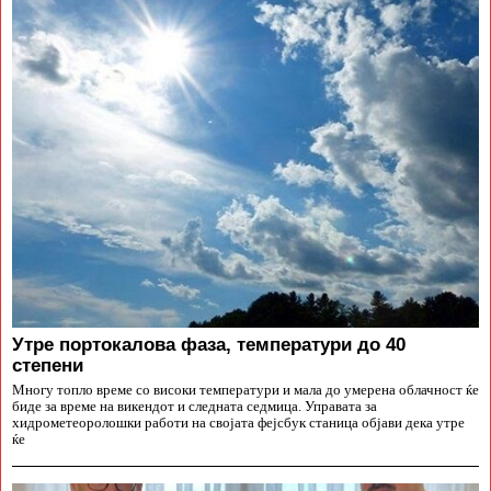
Утре портокалова фаза, температури до 40
степени
Многу топло време со високи температури и мала до умерена облачност ќе
биде за време на викендот и следната седмица. Управата за
хидрометеоролошки работи на својата фејсбук станица објави дека утре
ќе