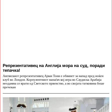
Репрезентативец на Англија мора на суд, поради
тепачка!
Англискиот репрезентативец Ајван Тони е обвинет за напад пред ноќен
клуб во Лондон. Корпулентниот напаѓач кој игра во Саудиска Арабија
неодамна се врати од Светското првенство, а во својата татковина беше
пречекан