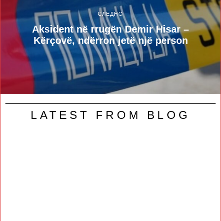
СЛЕДНО
Aksident në rrugën Demir Hisar –
Kërçovë, ndërron jetë një person
LATEST FROM BLOG