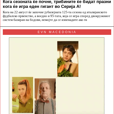
Кога сезоната ќе почне, трибините ќе бидат празни
кога ќе игра еден гигант во Серија А!
Кога на 22 август ќе започне јубилејната 125-та сезона од италијанското
фудбалско првенство, а воедно и 95-тата, која се игра според двокружниот
систем базиран на бодови, немојте да се изненадите ако ги
EVN MACEDONIA