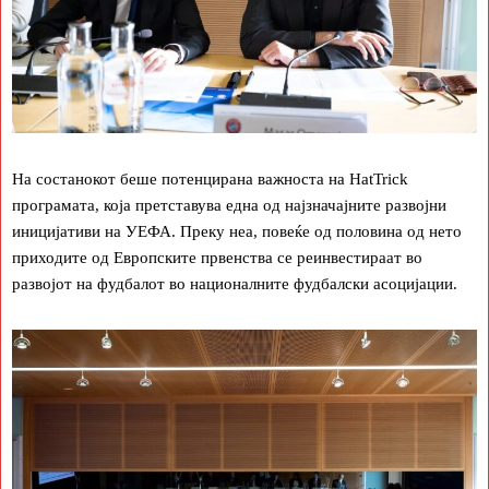
На состанокот беше потенцирана важноста на HatTrick
програмата, која претставува една од најзначајните развојни
иницијативи на УЕФА. Преку неа, повеќе од половина од нето
приходите од Европските првенства се реинвестираат во
развојот на фудбалот во националните фудбалски асоцијации.