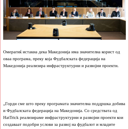
Омерагиќ истакна дека Македонија има значителна корист од
оваа програма, преку која Фудбалската федерација на
Македонија реализира инфраструктурни и развојни проекти.
„Горди сме што преку програмата значителна поддршка добива
и Фудбалската федерација на Македонија. Со средствата од
HatTrick реализираме инфраструктурни и развојни проекти кои
создаваат подобри услови за развој на фудбалот и младите