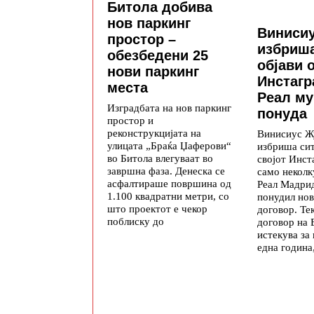
Битола добива
нов паркинг
Винисиу
простор –
избриша
обезбедени 25
објави 
нови паркинг
Инстагр
места
Реал му
Изградбата на нов паркинг
понуда
простор и
реконструкцијата на
Винисиус Ж
улицата „Браќа Џаферови“
избриша си
во Битола влегуваат во
својот Инст
завршна фаза. Денеска се
само неколк
асфалтираше површина од
Реал Мадри
1.100 квадратни метри, со
понудил нов
што проектот е чекор
договор. Те
поблиску до
договор на 
истекува за
една година