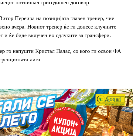
риецот потпишал тригодишен договор.
 Витор Переира
на позицијата главен тренер, чие
вено вчера. Н
овиот тренер ќе ги донесе клучните
т и ќе биде вклучен во одлуките за трансфери.
нер го напушти Кристал Палас, со кого ги освои ФА
ренциската лига.