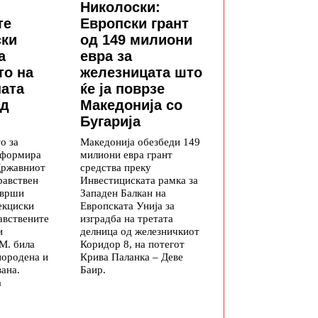
Николоски:
те
Европски грант
ски
од 149 милиони
а
евра за
то на
железницата што
ната
ќе ја поврзе
од
Македонија со
Бугарија
о за
Македонија обезбеди 149
информира
милиони евра грант
Државниот
средства преку
равствен
Инвестициската рамка за
зврши
Западен Балкан на
екциски
Европската Унија за
авствените
изградба на третата
и
делница од железничкиот
М. била
Коридор 8, на потегот
породена и
Крива Паланка – Деве
ана.
Баир.
а