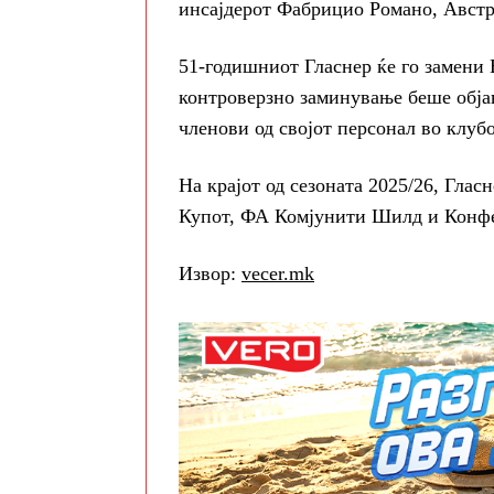
инсајдерот Фабрицио Романо, Авст
51-годишниот Гласнер ќе го замени
контроверзно заминување беше обја
членови од својот персонал во клубо
На крајот од сезоната 2025/26, Глас
Купот, ФА Комјунити Шилд и Конфе
Извор:
vecer.mk