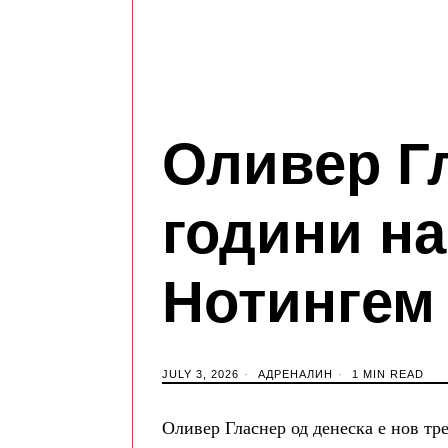
Оливер Г
години на
Нотингем
JULY 3, 2026
АДРЕНАЛИН
1 MIN READ
Оливер Гласнер од денеска е нов т