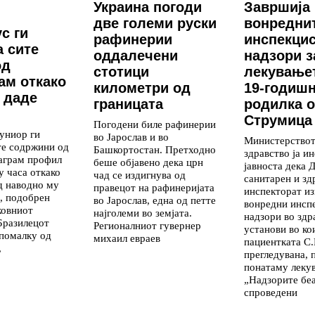
Украина погоди
Завршија
две големи руски
вонредни
с ги
рафинерии
инспекци
 сите
оддалечени
надзори з
од
стотици
лекување
ам откако
километри од
19-годиш
 даде
границата
родилка 
Струмица
Погодени биле рафинерии
униор ги
во Јарослав и во
Министерствот
те содржини од
Башкортостан. Претходно
здравство ја 
аграм профил
беше објавено дека црн
јавноста дека 
у часа откако
чад се издигнува од
санитарен и зд
д наводно му
правецот на рафинеријата
инспекторат и
, подобрен
во Јарослав, една од петте
вонредни инсп
ковниот
најголеми во земјата.
надзори во здр
Бразилецот
Регионалниот гувернер
установи во ко
 помалку од
михаил евраев
пациентката С.
,
прегледувана, 
понатаму лекув
„Надзорите бе
спроведени