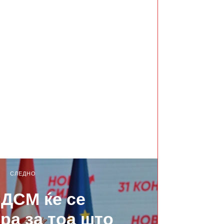
СЛЕДНО
ДСМ ќе се
ра за тоа што