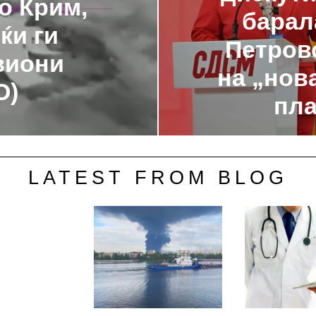
о Крим,
барал
ќи ги
Петровс
виони
на „нов
О)
пл
LATEST FROM BLOG