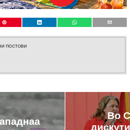
НИ ПОСТОВИ
Во С
нападнаа
дискути