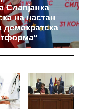
а Славјанка
ка на настан
а демократска
атформа“