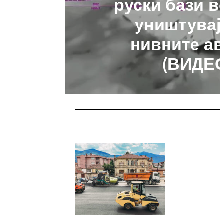
руски бази в
уништувај
нивните а
(ВИДЕ