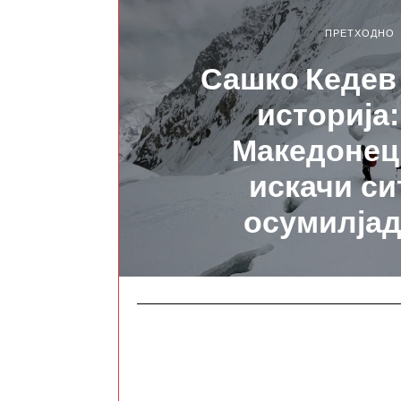
ПРЕТХОДНО
Сашко Кедев
историја:
Македонец 
искачи си
осумилја