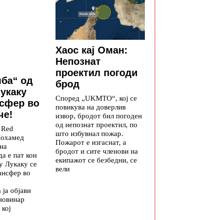
Хаос кај Оман:
Непознат
проектил погоди
ба“ од
брод
Лукаку
Според „UKMTO“, кој се
нсфер во
повикува на доверлив
че!
извор, бродот бил погоден
од непознат проектил, по
 Red
што избувнал пожар.
Мохамед
Пожарот е изгаснат, а
на
бродот и сите членови на
да е пат кон
екипажот се безбедни, се
у Лукаку се
вели
ансфер во
ја објави
новинар
 кој