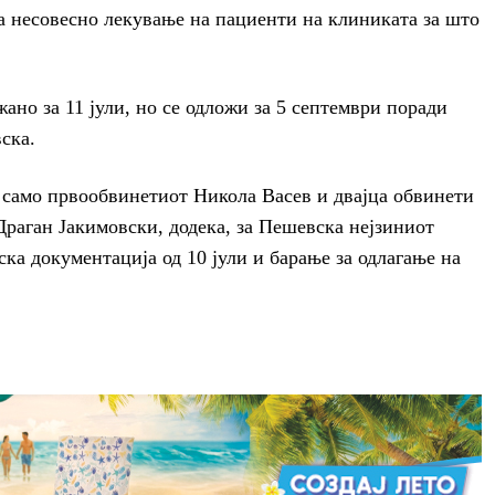
за несовесно лекување на пациенти на клиниката за што
ано за 11 јули, но се одложи за 5 септември поради
ска.
 само првообвинетиот Никола Васев и двајца обвинети
раган Јакимовски, додека, за Пешевска нејзиниот
ка документација од 10 јули и барање за одлагање на