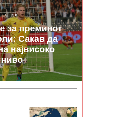
СЛЕДНО
не за преминот
ли: Сакав да
на највисоко
ниво