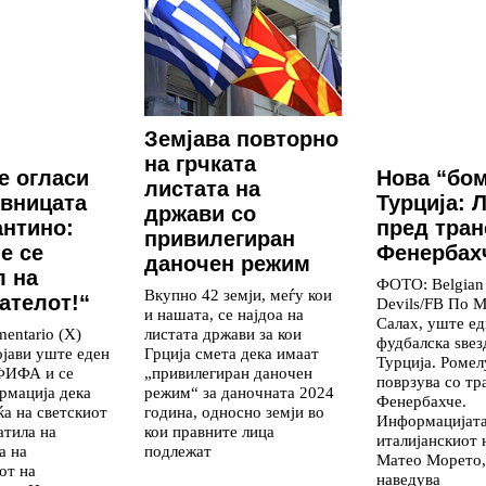
Земјава повторно
на грчката
е огласи
Нова “бом
листата на
вницата
Турција: 
држави со
нтино:
пред тра
привилегиран
е се
Фенербах
даночен режим
л на
ФОТО: Belgian
Вкупно 42 земји, меѓу кои
ателот!“
Devils/FB По 
и нашата, се најдоа на
Салах, уште ед
листата држави за кои
mentario (X)
фудбалска ѕвез
Грција смета дека имаат
ојави уште еден
Турција. Ромел
„привилегиран даночен
 ФИФА и се
поврзува со тр
режим“ за даночната 2024
рмација дека
Фенербахче.
година, односно земји во
ќа на светскиот
Информацијата 
кои правните лица
атила на
италијанскиот 
подлежат
а на
Матео Морето,
от на
наведува