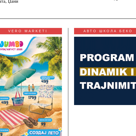
ата, Џани
VERO MARKETI
АВТО ШКОЛА БЕКО