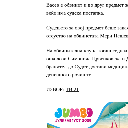
Васев е обвинет и во друг предмет 
веќе има судска постапка.
Судењето за овој предмет беше закаж
отсуство на обвинетата Мери Пешев
На обвинителна клупа тогаш седнаа
онколози Симонида Црвенковска и Д
бранител до Судот достави медицинс
денешното рочиште.
ИЗВОР:
ТВ 21