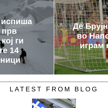
 испиша
Де Бруј
 прв
во Напо
кој ги
играм 
те 14
дници
LATEST FROM BLOG