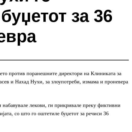
буџетот за 36
евра
ето против поранешните директори на Клиниката за
асев и Нахад Нухи, за злоупотреби, измама и проневера
и набавувале лекови, ги прикривале преку фиктивни
ијата, со што го оштетиле буџетот за речиси 36