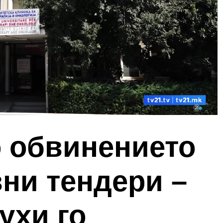
 обвинението
ни тендери –
ухи го