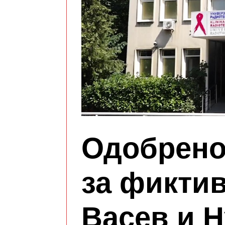
Одобрено
за фиктив
Васев и Н