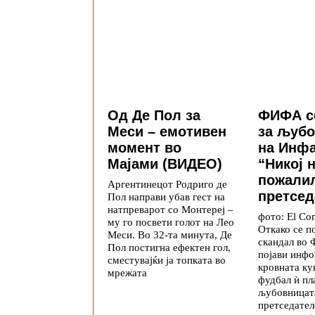
Од Де Пол за
ФИФА с
Меси – емотивен
за љубо
момент во
на Инфа
Мајами (ВИДЕО)
“Никој н
пожали
Аргентинецот Родриго де
претсед
Пол направи убав гест на
натпреварот со Монтереј –
фото: El Co
му го посвети голот на Лео
Откако се п
Меси. Во 32-та минута, Де
скандал во
Пол постигна ефектен гол,
појави инфо
сместувајќи ја топката во
кровната ку
мрежата
фудбал ѝ пл
љубовницат
претседател