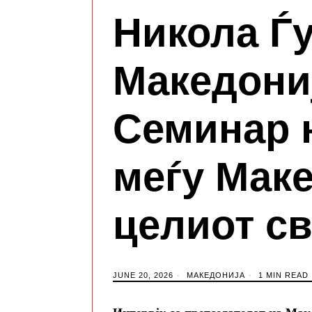
Никола Ѓу
Македониј
Семинар 
меѓу Мак
целиот св
JUNE 20, 2026
МАКЕДОНИЈА
1 MIN READ