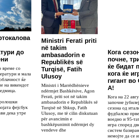
ртокалова
Ministri Ferati priti
në takim
Кога сезо
тури до
ambasadorin e
почне, тр
ени
Republikës së
ќе бидат 
 време со
Turqisë, Fatih
кога ќе иг
ератури и мала
Ulusoy
облачност ќе
гигант во
ме на викендот
Ministri i Marrëdhënieve
А!
седмица.
ndërmjet Bashkësive, Agon
Ferati, priti sot në takim
Кога на 22 авгу
ролошки
ambasadorin e Republikës së
започне јубиле
војата фејсбук
Turqisë në Shkup, Fatih
сезона од итал
ави дека утре
Ulusoy, me të cilin diskutuan
фудбалско прве
për avancimin e
воедно и 95-тат
bashkëpunimit ndërmjet dy
игра според д
vendeve dhe
систем базиран
немојте да се 