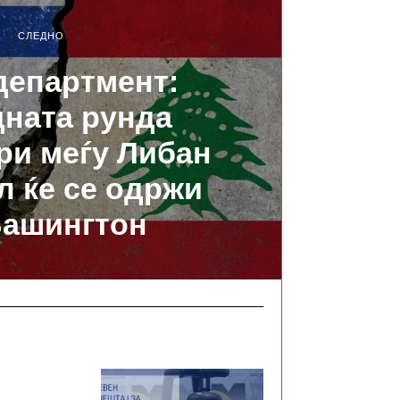
СЛЕДНО
 департмент:
ната рунда
ри меѓу Либан
л ќе се одржи
Вашингтон