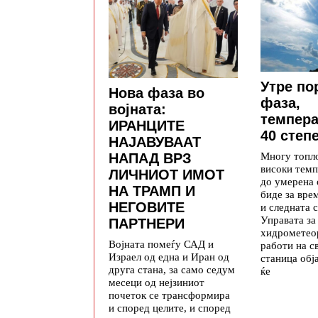
Утре по
Нова фаза во
фаза,
војната:
темпера
ИРАНЦИТЕ
40 степ
НАЈАВУВААТ
Многу топло
НАПАД ВРЗ
високи темп
ЛИЧНИОТ ИМОТ
до умерена 
НА ТРАМП И
биде за вре
НЕГОВИТЕ
и следната 
Управата за
ПАРТНЕРИ
хидрометео
Војната помеѓу САД и
работи на с
Израел од една и Иран од
станица обј
друга стана, за само седум
ќе
месеци од нејзиниот
почеток се трансформира
и според целите, и според