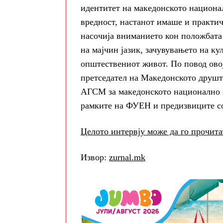
идентитет на македонското национа
вредност, настанот имаше и практи
насочија вниманието кон положбата
на мајчин јазик, зачувувањето на к
општествениот живот. По повод овој
претседател на Македонското друшт
АГСМ за македонското национално м
рамките на ФУЕН и предизвиците со
Целото интервју може да го прочит
Извор:
zurnal.mk