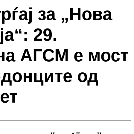
рѓај за „Нова
а“: 29.
на АГСМ е мост
едонците од
ет