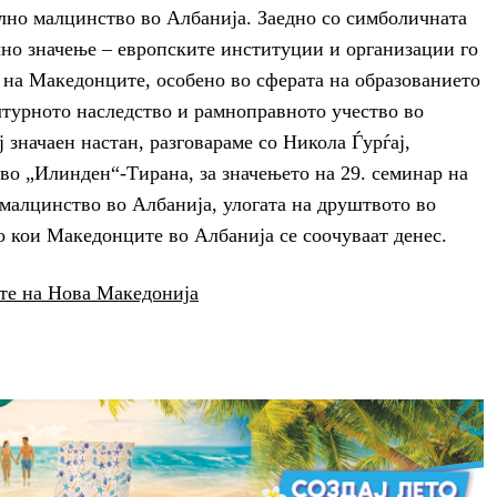
лно малцинство во Албанија. Заедно со симболичната
чно значење – европските институции и организации го
 на Македонците, особено во сферата на образованието
ултурното наследство и рамноправното учество во
 значаен настан, разговараме со Никола Ѓурѓај,
во „Илинден“-Тирана, за значењето на 29. семинар на
алцинство во Албанија, улогата на друштвото во
 кои Македонците во Албанија се соочуваат денес.
ате на Нова Македонија