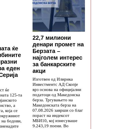
22,7 милиони
денари промет на
ната ќе
Берзата –
ибините
најголем интерес
празни
за банкарските
ра еден
акци
 Серија
Изготвен од Илирика
Инвестментс АД Скопје
врз основа на официјални
ст ќе
податоци од Македонска
јната 125-та
берза. Тргувањето на
ијанското
Македонската берза на
нство, а
07.08.2026 заврши со благ
а, која се
пораст на индексот
вокружниот
МБИ10, кој изнесуваше
 на бодови,
9.243,19 поени. Во
изненадите