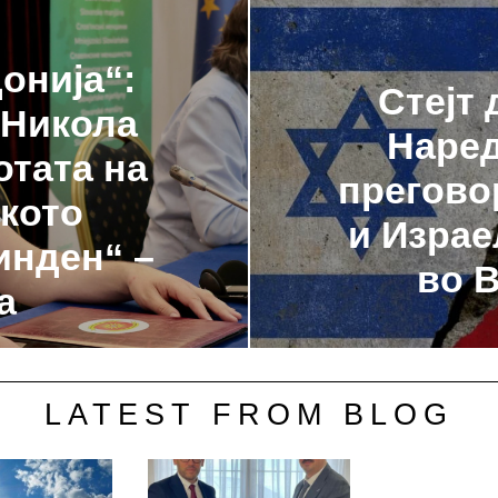
онија“:
Стејт
 Никола
Наред
отата на
прегово
кото
и Израе
инден“ –
во 
а
LATEST FROM BLOG