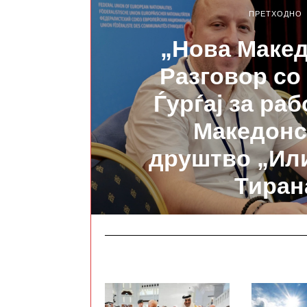
ПРЕТХОДНО
„Нова Макед
Разговор со
Ѓурѓај за раб
Македонс
друштво „Ил
Тиран