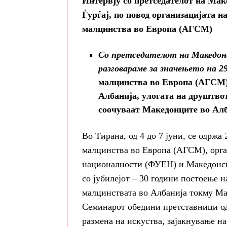
Интервју со претседателот на Ма
Ѓурѓај, по повод организацијата н
малцинства во Европа (АГСМ)
Со претседателот на Македонс
разговараме за значењето на 2
малцинства во Европа (АГСМ),
Албанија, улогата на друштво
соочуваат Македонците во Алб
Во Тирана, од 4 до 7 јуни, се одржа
малцинства во Европа (АГСМ), орга
националности (ФУЕН) и Македонск
со јубилејот – 30 години постоење н
малцинствата во Албанија токму Ма
Семинарот обедини претставници од 
размена на искуства, зајакнување н