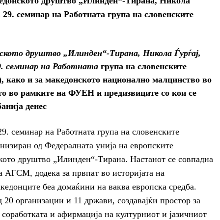
кедонското друштво „Илинден“-Тирана, Никола
а 29. семинар на Работната група на словенските
кото друштво „Илинден“-Тирана, Никола Ѓурѓај,
9. семинар на Работната
група на словенските
 како и за македонското национално малцинство во
то во рамките на ФУЕН и предизвиците со кои се
анија денес
 29. семинар на Работната група на словенските
низиран од Федералната унија на европските
ото друштво „Илинден“-Тирана. Настанот се совпадна
а АГСМ, додека за првпат во историјата на
кедонците беа домаќини на ваква европска средба.
20 организации и 11 држави, создавајќи простор за
а соработката и афирмација на културниот и јазичниот