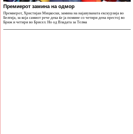
Премиерот замина на одмор
Премиерот, Христијан Мицкоски, замина на најавуваната екскурзија во
Белгија, за која самиот рече дека ќе ја помине со четири дена престој во
Бриж и четири во Брисел. Но од Владата за Телма