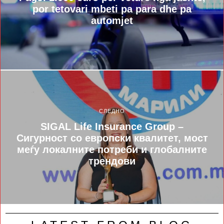
por tetovari mbeti pa para dhe pa
automjet
СЛЕДНО
SIGAL Life Insurance Group –
Сигурност со европски квалитет, мост
меѓу локалните потреби и глобалните
трендови