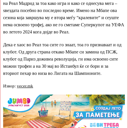
на Реал Мадрид за тоа како игра и како се однесува мега –
ѕвездата посебно во последно време. Имено на Мбапе ова
сезона која завршува му е втора меѓу “кралевите“ и сеуште
нема освоено трофеј, ако не го сметаме Суперкупот на УЕФА
во летото 2024 кога дојде во Реал.
Дека е хаос во Реал тоа сите го знаат, тоа го признаваат и од
клубот. Од друга страна откако Мбапе си замина од ПСЖ,
клубот од Париз доживеа револуција, ги има освоено сите
можни трофеи а на 30 мај во Истанбул ќе се бори и за
вториот пехар во низа во Лигата на Шампионите.
Извор:
vecer.mk