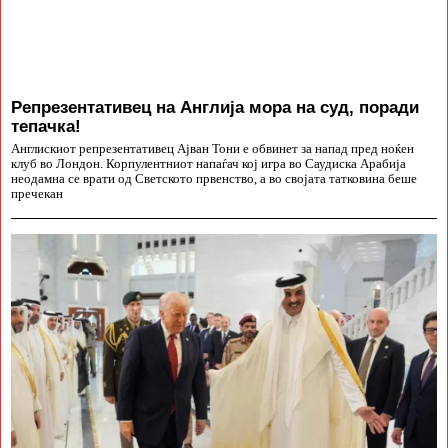
Репрезентативец на Англија мора на суд, поради
тепачка!
Англискиот репрезентативец Ајван Тони е обвинет за напад пред ноќен
клуб во Лондон. Корпулентниот напаѓач кој игра во Саудиска Арабија
неодамна се врати од Светското првенство, а во својата татковина беше
пречекан