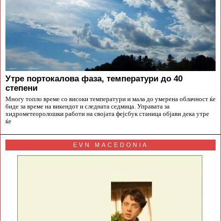
Утре портокалова фаза, температури до 40
степени
Многу топло време со високи температури и мала до умерена облачност ќе
биде за време на викендот и следната седмица. Управата за
хидрометеоролошки работи на својата фејсбук станица објави дека утре
ќе
EVN MACEDONIA