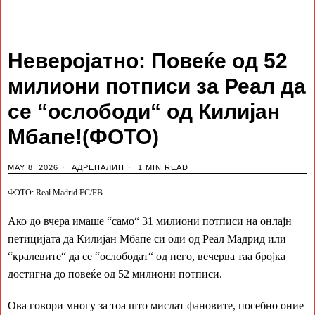
Неверојатно: Повеќе од 52
милиони потписи за Реал да
се “ослободи“ од Килијан
Мбапе!(ФОТО)
MAY 8, 2026
АДРЕНАЛИН
1 MIN READ
ФОТО: Real Madrid FC/FB
Ако до вчера имаше “само“ 31 милиони потписи на онлајн
петицијата да Килијан Мбапе си оди од Реал Мадрид или
“кралевите“ да се “ослободат“ од него, вечерва таа бројка
достигна до повеќе од 52 милиони потписи.
Ова говори многу за тоа што мислат фановите, посебно оние