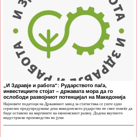
„И Здравје и работа“: Рударството паѓа,
инвестициите стојат – државата мора да го
ослободи развојниот потенцијал на Македонија
Најновите податоци на Државниот завод за статистика се уште едно
сериозно предупредување дека македонското рударство не смее повеќе да
биде оставено на маргините на економскиот развој. Додека вкупното
индустриско производство во јуни