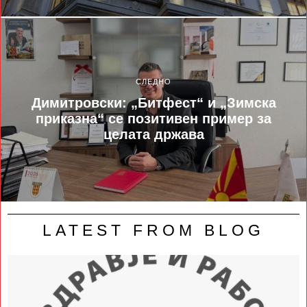
СЛЕДНО
Димитровски: „Битфест“ и „Зимска
приказна“ се позитивен пример за
целата држава
LATEST FROM BLOG