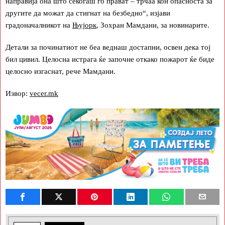
направија она што секогаш го прават – трчаа кон опасноста за
другите да можат да стигнат на безбедно“, изјави
градоначалникот на
Њујорк
, Зохран Мамдани, за новинарите.
Детали за починатиот не беа веднаш достапни, освен дека тој
бил цивил. Целосна истрага ќе започне откако пожарот ќе биде
целосно изгаснат, рече Мамдани.
Извор:
vecer.mk