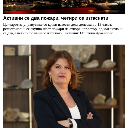
Aктивни се два пожари, четири се изгаснати
Центарот за управување со кризи извести дека денеска до 13 часот,
регистрирани се вкупно шест пожари на отворен простор, од кои активни
се два, а четири пожари се изгаснати. Активни: Општина Арачиново: