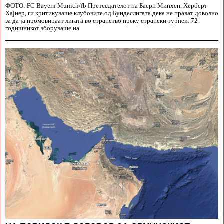
ФОТО: FC Bayern Munich/fb Претседателот на Баерн Минхен, Херберт
Хајнер, ги критикуваше клубовите од Бундеслигата дека не прават доволно
за да ја промовираат лигата во странство преку странски турнеи. 72-
годишникот зборуваше на