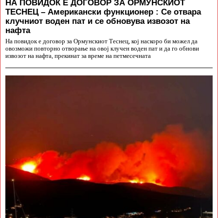
НА ПОВИДОК Е ДОГОВОР ЗА ОРМУНСКИОТ
ТЕСНЕЦ – Американски функционер : Се отвара
клучниот воден пат и се обновува извозот на
нафта
На повидок е договор за Ормунскиот Теснец, кој наскоро би можел да
овозможи повторно отворање на овој клучен воден пат и да го обнови
извозот на нафта, прекинат за време на петмесечната