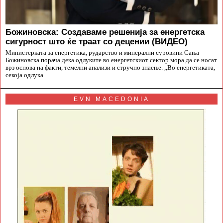
Божиновска: Создаваме решенија за енергетска
сигурност што ќе траат со децении (ВИДЕО)
Министерката за енергетика, рударство и минерални суровини Сања
Божиновска порача дека одлуките во енергетскиот сектор мора да се носат
врз основа на факти, темелни анализи и стручно знаење. „Во енергетиката,
секоја одлука
EVN MACEDONIA