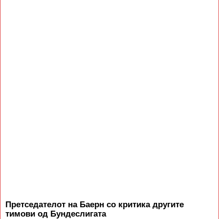
Претседателот на Баерн со критика другите
тимови од Бундеслигата