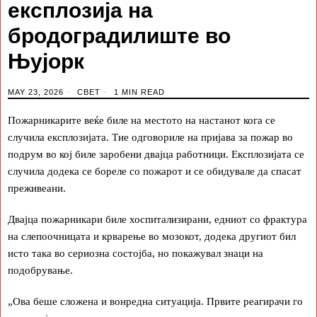
експлозија на
бродоградилиште во
Њујорк
MAY 23, 2026
СВЕТ
1 MIN READ
Пожарникарите веќе биле на местото на настанот кога се
случила експлозијата. Тие одговориле на пријава за пожар во
подрум во кој биле заробени двајца работници. Експлозијата се
случила додека се бореле со пожарот и се обидувале да спасат
преживеани.
Двајца пожарникари биле хоспитализирани, едниот со фрактура
на слепоочницата и крварење во мозокот, додека другиот бил
исто така во сериозна состојба, но покажувал знаци на
подобрување.
„Ова беше сложена и вонредна ситуација. Првите реагирачи го