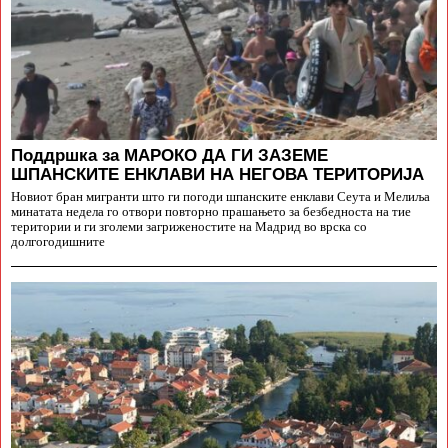
Поддршка за МАРОКО ДА ГИ ЗАЗЕМЕ
ШПАНСКИТЕ ЕНКЛАВИ НА НЕГОВА ТЕРИТОРИЈА
Новиот бран мигранти што ги погоди шпанските енклави Сеута и Мелиља
минатата недела го отвори повторно прашањето за безбедноста на тие
територии и ги зголеми загриженостите на Мадрид во врска со
долгогодишните