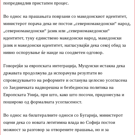
попредвидлив пристапен процес.
Во однос на прашањата поврзани со македонскиот идентитет,
министерот порача дека не постои „северномакедонски“ народ,
„северномакедонски“ јазик или „северномакедонски“
идентитет, туку единствено македонски народ, македонски
јазик и македонски идентитет, нагласувајќи дека секој обид за
нивно оспорување ќе наиде на соодветен одговор.
Говорејќи за европската интеграција, Муцунски истакна дека
државата продолжува да испорачува резултати во
спроведувањето на реформите и останува целосно усогласена
со Заедничката надворешна и безбедносна политика на
Европската Унија, при што, како што посочи, придонесува и
пошироко од формалната усогласеност.
Во однос на билатералните односи со Бугарија, министерот
оцени дека со новата легитимна влада во Софија постои
можност за разговор за отворените прашања, но и за