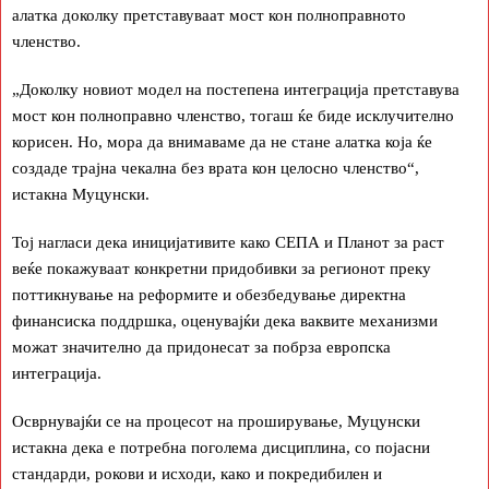
алатка доколку претставуваат мост кон полноправното
членство.
„Доколку новиот модел на постепена интеграција претставува
мост кон полноправно членство, тогаш ќе биде исклучително
корисен. Но, мора да внимаваме да не стане алатка која ќе
создаде трајна чекална без врата кон целосно членство“,
истакна Муцунски.
Тој нагласи дека иницијативите како СЕПА и Планот за раст
веќе покажуваат конкретни придобивки за регионот преку
поттикнување на реформите и обезбедување директна
финансиска поддршка, оценувајќи дека ваквите механизми
можат значително да придонесат за побрза европска
интеграција.
Осврнувајќи се на процесот на проширување, Муцунски
истакна дека е потребна поголема дисциплина, со појасни
стандарди, рокови и исходи, како и покредибилен и