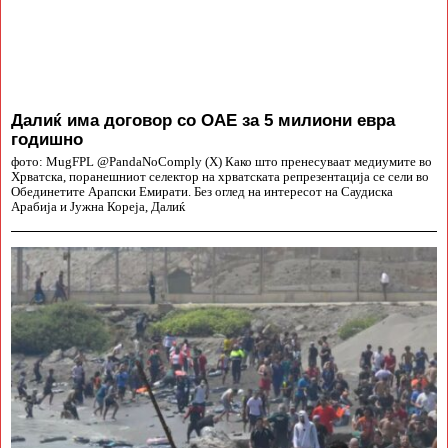
Далиќ има договор со ОАЕ за 5 милиони евра
годишно
фото: MugFPL @PandaNoComply (X) Како што пренесуваат медиумите во
Хрватска, поранешниот селектор на хрватската репрезентација се сели во
Обединетите Арапски Емирати. Без оглед на интересот на Саудиска
Арабија и Јужна Кореја, Далиќ