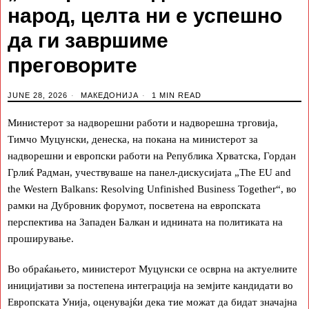
народ, целта ни е успешно
да ги завршиме
преговорите
JUNE 28, 2026
МАКЕДОНИЈА
1 MIN READ
Министерот за надворешни работи и надворешна трговија,
Тимчо Муцунски, денеска, на покана на министерот за
надворешни и европски работи на Република Хрватска, Гордан
Грлиќ Радман, учествуваше на панел-дискусијата „The EU and
the Western Balkans: Resolving Unfinished Business Together“, во
рамки на Дубровник форумот, посветена на европската
перспектива на Западен Балкан и иднината на политиката на
проширување.
Во обраќањето, министерот Муцунски се осврна на актуелните
иницијативи за постепена интеграција на земјите кандидати во
Европската Унија, оценувајќи дека тие можат да бидат значајна