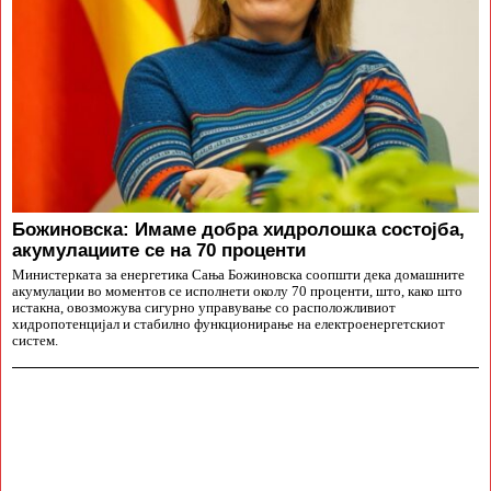
Божиновска: Имаме добра хидролошка состојба,
акумулациите се на 70 проценти
Министерката за енергетика Сања Божиновска соопшти дека домашните
акумулации во моментов се исполнети околу 70 проценти, што, како што
истакна, овозможува сигурно управување со расположливиот
хидропотенцијал и стабилно функционирање на електроенергетскиот
систем.