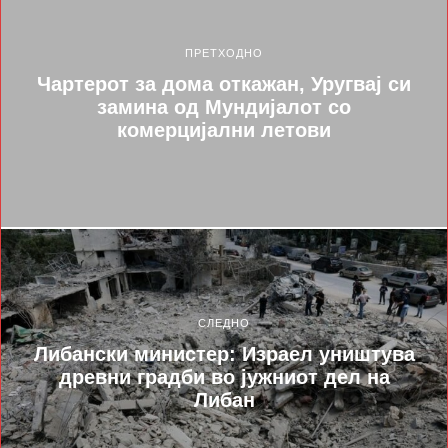
ПРЕТХОДНО
Чартерот за дома откажан, Уругвај си
замина од Мундијалот со
комерцијални летови
СЛЕДНО
Либански министер: Израел уништува
древни градби во јужниот дел на
Либан