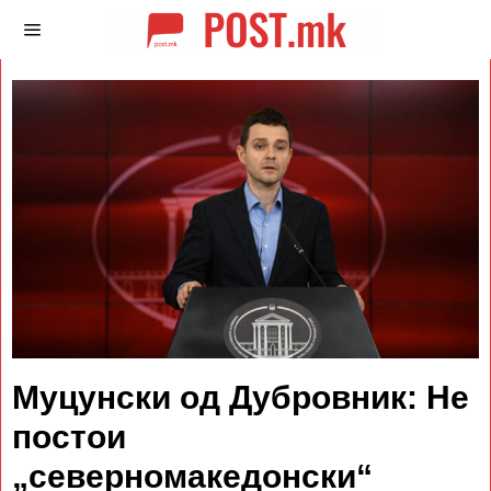
Муцунски од Дубровник: Не
постои
„северномакедонски“