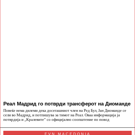
Реал Мадрид го потврди трансферот на Диоманде
Повеќе нема дилеми дека досегашниот член на Ред Бул, Јан Диоманде се
сели во Мадрид, и потпишува за тимот на Реал. Оваа информација ја
потврдија и „Кралевите“ со официјално соопштение по повод
EVN MACEDONIA