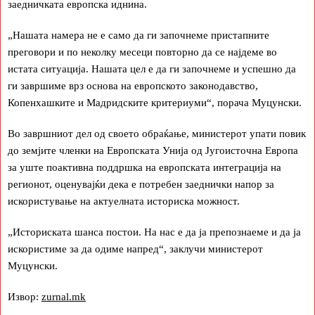
заедничката европска иднина.
„Нашата намера не е само да ги започнеме пристапните
преговори и по неколку месеци повторно да се најдеме во
истата ситуација. Нашата цел е да ги започнеме и успешно да
ги завршиме врз основа на европското законодавство,
Копенхашките и Мадридските критериуми“, порача Муцунски.
Во завршниот дел од своето обраќање, министерот упати повик
до земјите членки на Европската Унија од Југоисточна Европа
за уште поактивна поддршка на европската интеграција на
регионот, оценувајќи дека е потребен заеднички напор за
искористување на актуелната историска можност.
„Историската шанса постои. На нас е да ја препознаеме и да ја
искористиме за да одиме напред“, заклучи министерот
Муцунски.
Извор:
zurnal.mk