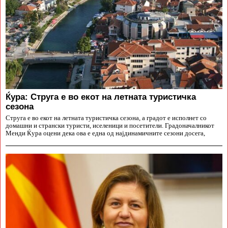
Ќура: Струга е во екот на летната туристичка
сезона
Струга е во екот на летната туристичка сезона, а градот е исполнет со
домашни и странски туристи, иселеници и посетители. Градоначалникот
Менди Ќура оцени дека ова е една од најдинамичните сезони досега,