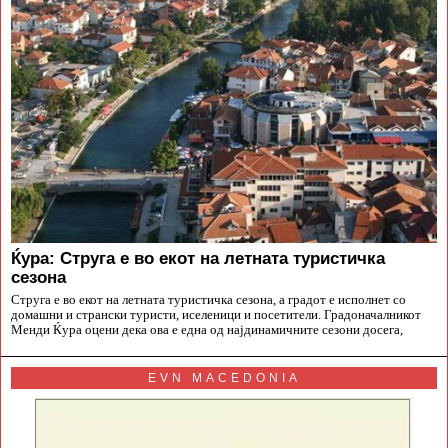
Ќура: Струга е во екот на летната туристичка
сезона
Струга е во екот на летната туристичка сезона, а градот е исполнет со
домашни и странски туристи, иселеници и посетители. Градоначалникот
Менди Ќура оцени дека ова е една од најдинамичните сезони досега,
EVN MACEDONIA