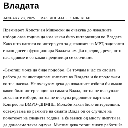
Владата
JANUARY 23, 2025
МАКЕДОНИЈА
1 MIN READ
Премиерот Христијан Мицкоски не очекува до локалните
избори оваа година да има какви било интервенции во Владата.
Како што нагласи во интервјуто за дневникот на МРТ, задоволен
е како досега функционира Владата имајќи предвид, рече, што
наследивме и со какви предизвици се соочивме.
-Секогаш може да биде подобро. Се трудам и јас со својата
работа да ги инспирирам колегите во Владата и ќе продолжам
во таа насока. Не очекувам дека до локалните избори би имало
какви било интервенции во самата Влада, потоа не очекуваат
локалните избори, потоа не очекува редовниот партиски
Конгрес на ВМРО–ДПМНЕ. Можеби какви било интервенции,
освежувања во рамките на самата Влада би се случиле на
почетокот на следната година, а ќе зависи од многу импути за
да донесеме таква одлука. Мислам дека тогаш многу работи ќе