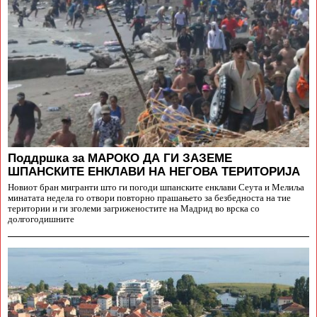
Поддршка за МАРОКО ДА ГИ ЗАЗЕМЕ
ШПАНСКИТЕ ЕНКЛАВИ НА НЕГОВА ТЕРИТОРИЈА
Новиот бран мигранти што ги погоди шпанските енклави Сеута и Мелиља
минатата недела го отвори повторно прашањето за безбедноста на тие
територии и ги зголеми загриженостите на Мадрид во врска со
долгогодишните