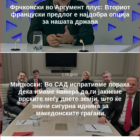
Фрчковски во Аргумент плус: Вториот
француски предлог е најдобра опција
за нашата држава
СЛЕДНО
Мицкоски: Во САД испративме порака
дека имаме намера да ги јакнеме
врските меѓу двете земји, што ќе
значи сигурна иднина за
македонските граѓани