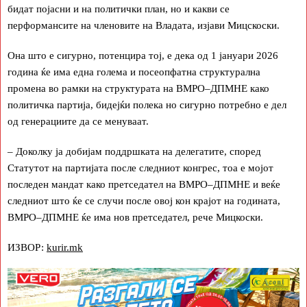
бидат појасни и на политички план, но и какви се
перформансите на членовите на Владата, изјави Мицскоски.
Она што е сигурно, потенцира тој, е дека од 1 јануари 2026
година ќе има една голема и посеопфатна структурална
промена во рамки на структурата на ВМРО–ДПМНЕ како
политичка партија, бидејќи полека но сигурно потребно е дел
од генерациите да се менуваат.
– Доколку ја добијам поддршката на делегатите, според
Статутот на партијата после следниот конгрес, тоа е мојот
последен мандат како претседател на ВМРО–ДПМНЕ и веќе
следниот што ќе се случи после овој кон крајот на годината,
ВМРО–ДПМНЕ ќе има нов претседател, рече Мицкоски.
ИЗВОР:
kurir.mk