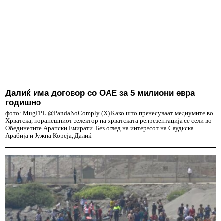
Далиќ има договор со ОАЕ за 5 милиони евра
годишно
фото: MugFPL @PandaNoComply (X) Како што пренесуваат медиумите во
Хрватска, поранешниот селектор на хрватската репрезентација се сели во
Обединетите Арапски Емирати. Без оглед на интересот на Саудиска
Арабија и Јужна Кореја, Далиќ