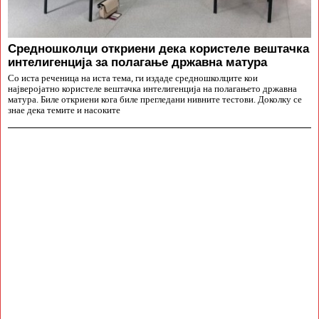
Средношколци откриени дека користеле вештачка
интелигенција за полагање државна матура
Со иста реченица на иста тема, ги издаде средношколците кои
најверојатно користеле вештачка интелигенција на полагањето државна
матура. Биле откриени кога биле прегледани нивните тестови. Доколку се
знае дека темите и насоките