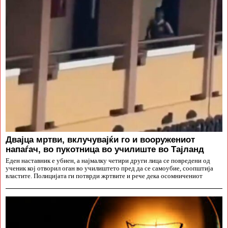
Двајца мртви, вклучувајќи го и вооружениот
напаѓач, во пукотница во училиште во Тајланд
Еден наставник е убиен, а најмалку четири други лица се повредени од
ученик кој отворил оган во училиштето пред да се самоубие, соопштија
властите. Полицијата ги потврди жртвите и рече дека осомничениот