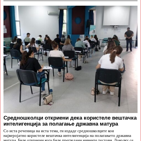
Средношколци откриени дека користеле вештачка
интелигенција за полагање државна матура
Со иста реченица на иста тема, ги издаде средношколците кои
најверојатно користеле вештачка интелигенција на полагањето државна
матура. Биле откриени кога биле прегледани нивните тестови. Доколку се