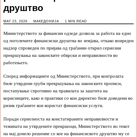
друштво
MAY 23, 2026
МАКЕДОНИЈА
1 MIN READ
Министерството за финансии одзеде дозвола за работа на едно
од поголемите финансиски друштва во земјава, откако вонреден
надзор спроведен по пријава од граѓанин открил сериозни
прекршувања на законските обврски и неправилности во
работењето.
Според информациите од Министерството, при контролата
биле утврдени груби прекршувања на законските прописи,
постапување спротивно на правилата за заштита на
корисниците, како и практики со кои директно биле доведени во
ризик граѓаните кои користат финансиски услуги.
Поради сериозноста на констатираните неправилности и
тежината на утврдените прекршоци, Министерството во текот
на мај донело решение со кое на финансиското друштво му се