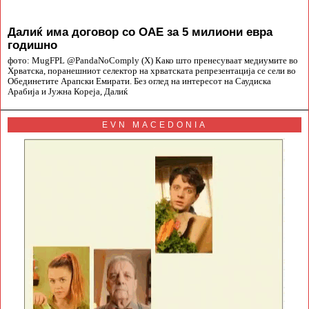
Далиќ има договор со ОАЕ за 5 милиони евра
годишно
фото: MugFPL @PandaNoComply (X) Како што пренесуваат медиумите во
Хрватска, поранешниот селектор на хрватската репрезентација се сели во
Обединетите Арапски Емирати. Без оглед на интересот на Саудиска
Арабија и Јужна Кореја, Далиќ
EVN MACEDONIA