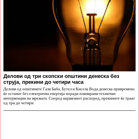
Делови од три скопски општини денеска без
струја, прекини до четири часа
Делови од општините Гази Баба, Бутел и Кисела Вода денеска привремено
ќе останат без електрична енергија поради планирани технички
интервенции на мрежата. Според најавениот распоред, прекините ќе траат
од три до четири