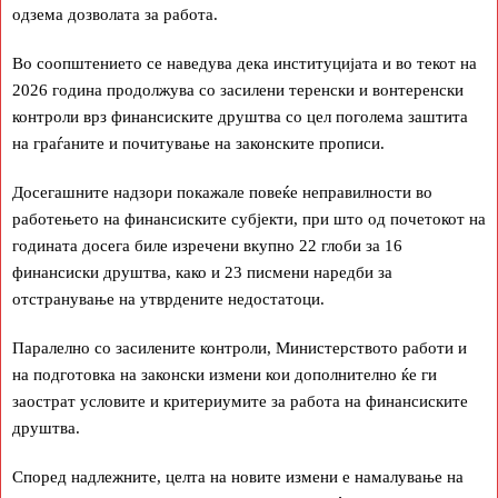
одзема дозволата за работа.
Во соопштението се наведува дека институцијата и во текот на
2026 година продолжува со засилени теренски и вонтеренски
контроли врз финансиските друштва со цел поголема заштита
на граѓаните и почитување на законските прописи.
Досегашните надзори покажале повеќе неправилности во
работењето на финансиските субјекти, при што од почетокот на
годината досега биле изречени вкупно 22 глоби за 16
финансиски друштва, како и 23 писмени наредби за
отстранување на утврдените недостатоци.
Паралелно со засилените контроли, Министерството работи и
на подготовка на законски измени кои дополнително ќе ги
заострат условите и критериумите за работа на финансиските
друштва.
Според надлежните, целта на новите измени е намалување на