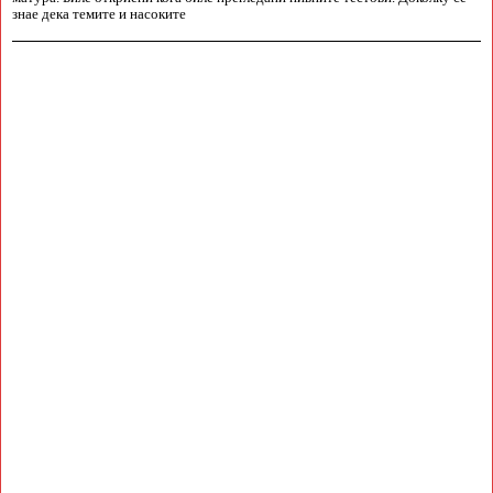
знае дека темите и насоките