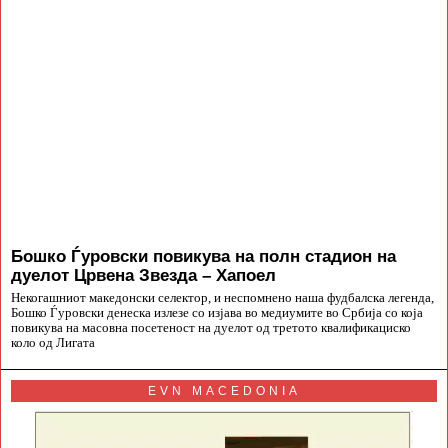
Бошко Ѓуровски повикува на полн стадион на
дуелот Црвена Звезда – Хапоел
Некогашниот македонски селектор, и неспомнено наша фудбалска легенда,
Бошко Ѓуровски денеска излезе со изјава во медиумите во Србија со која
повикува на масовна посетеност на дуелот од третото квалификациско
коло од Лигата
EVN MACEDONIA