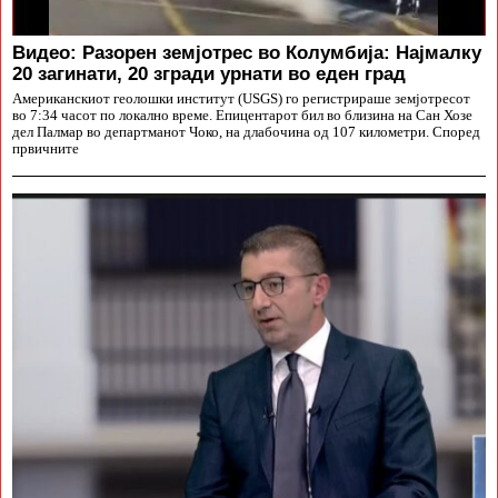
Видео: Разорен земјотрес во Колумбија: Најмалку
20 загинати, 20 згради урнати во еден град
Американскиот геолошки институт (USGS) го регистрираше земјотресот
во 7:34 часот по локално време. Епицентарот бил во близина на Сан Хозе
дел Палмар во департманот Чоко, на длабочина од 107 километри. Според
првичните