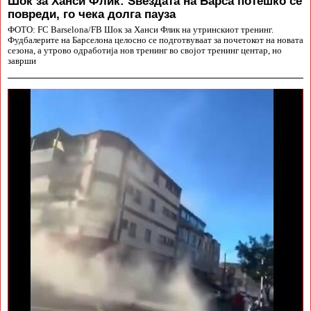
Шок за Ханси Флик: Ѕвездата на Барса потешко се
повреди, го чека долга пауза
ФОТО: FC Barselona/FB Шок за Ханси Флик на утринскиот тренинг.
Фудбалерите на Барселона целосно се подготвуваат за почетокот на новата
сезона, а утрово одработија нов тренинг во својот тренинг центар, но
заврши