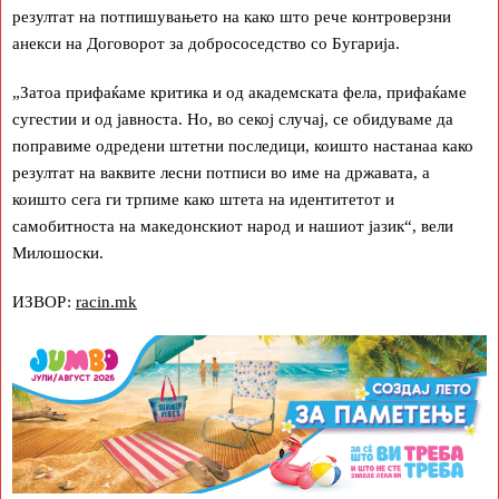
резултат на потпишувањето на како што рече контроверзни
анекси на Договорот за добрососедство со Бугарија.
„Затоа прифаќаме критика и од академската фела, прифаќаме
сугестии и од јавноста. Но, во секој случај, се обидуваме да
поправиме одредени штетни последици, коишто настанаа како
резултат на ваквите лесни потписи во име на државата, а
коишто сега ги трпиме како штета на идентитетот и
самобитноста на македонскиот народ и нашиот јазик“, вели
Милошоски.
ИЗВОР:
racin.mk