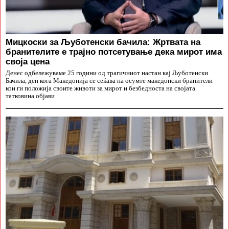
Мицкоски за Љуботенски бачила: Жртвата на
бранителите е трајно потсетување дека мирот има
своја цена
Денес одбележуваме 25 години од трагичниот настан кај Љуботенски
Бачила, ден кога Македонија се сеќава на осумте македонски бранители
кои ги положија своите животи за мирот и безбедноста на својата
татковина објави