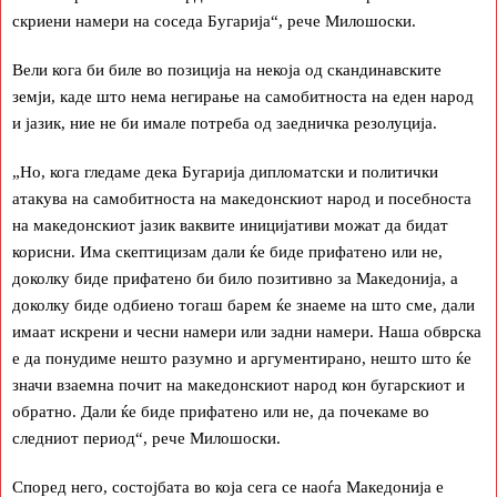
скриени намери на соседа Бугарија“, рече Милошоски.
Вели кога би биле во позиција на некоја од скандинавските
земји, каде што нема негирање на самобитноста на еден народ
и јазик, ние не би имале потреба од заедничка резолуција.
„Но, кога гледаме дека Бугарија дипломатски и политички
атакува на самобитноста на македонскиот народ и посебноста
на македонскиот јазик ваквите иницијативи можат да бидат
корисни. Има скептицизам дали ќе биде прифатено или не,
доколку биде прифатено би било позитивно за Македонија, а
доколку биде одбиено тогаш барем ќе знаеме на што сме, дали
имаат искрени и чесни намери или задни намери. Наша обврска
е да понудиме нешто разумно и аргументирано, нешто што ќе
значи взаемна почит на македонскиот народ кон бугарскиот и
обратно. Дали ќе биде прифатено или не, да почекаме во
следниот период“, рече Милошоски.
Според него, состојбата во која сега се наоѓа Македонија е