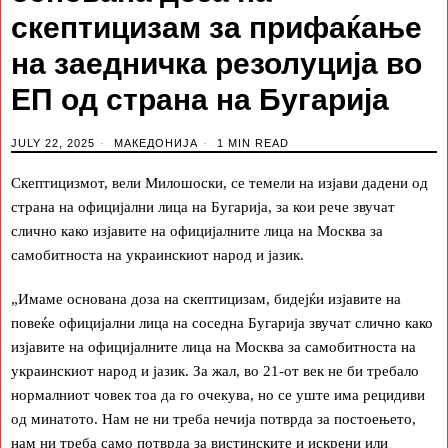
скептицизам за прифаќање
на заедничка резолуција во
ЕП од страна на Бугарија
JULY 22, 2025
МАКЕДОНИЈА
1 MIN READ
Скептицизмот, вели Милошоски, се темели на изјави дадени од
страна на официјални лица на Бугарија, за кои рече звучат
слично како изјавите на официјалните лица на Москва за
самобитноста на украинскиот народ и јазик.
„Имаме основана доза на скептицизам, бидејќи изјавите на
повеќе официјални лица на соседна Бугарија звучат слично како
изјавите на официјалните лица на Москва за самобитноста на
украинскиот народ и јазик. За жал, во 21-от век не би требало
нормалниот човек тоа да го очекува, но се уште има рецидиви
од минатото. Нам не ни треба нечија потврда за постоењето,
нам ни треба само потврда за вистинските и искрени или