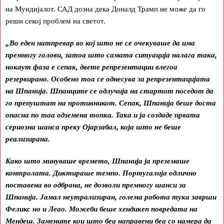
на Мундијалот. САД дозна дека Доналд Трамп не може да го
реши секој проблем на светот.
„Во еден натпревар во кој што не се очекуваше да има
премногу голови, затоа што самата ситуација налага така,
нокаут фаза е сепак, двете репрезентации влегоа
резервирано. Особено тоа се однесува за репрезентацијата
на Шпанија. Шпанците се одлучија на стартот поседот да
го препуштат на противникот. Сепак, Шпанија беше доста
опасна по таа одземена топка. Така и ја создаде првата
сериозна шанса преку Ојарзабал, која што не беше
реализирана.
Како што минуваше времето, Шпанија ја преземаше
контролата. Диктираше темпо. Португалија одлично
поставена во одбрана, не дозволи премногу шанси за
Шпанија. Јамал неутрализиран, голема работа тука заврши
Феликс но и Леао. Можеби беше хендикеп повредата на
Мендеш. Замените кои што беа направени беа со намера да