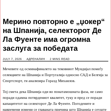
Мерино повторно е „џокер“
на Шпанија, селекторот Де
Ла Фуенте има огромна
заслуга за победата
JULY 7, 2026
АДРЕНАЛИН
2 MINS READ
Мечевите од осминафиналето на тековниот Мундијал помеѓу
селекциите на Шпанија и Португалија односно САД и Белгија за
Спортспорт, ги анализира Горазд Михаилов.
Тој смета дека Шпанија оди во понатамошната фаза, не само
поради одамна потврдениот квалитет, туку и пред се поради
капацитетот на селекторот Де Ла Фуенте. Погодените и
навремени измени се главаната причина што Шпанија е сеуште