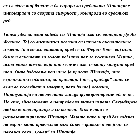
се создаде тој баланс и да парира во средината.Шпанците
импонираат со својата сигурност, контрола во средниот
ред.
Голем удел во оваа победа на Шпанија има селекторот Де Ла
Фуенте. Тој во вистински момент ги направи вистинските
измени. Ја озвежи екипата, пред се со Феран Торес кој што
беше и асистент за голот кој што пак го постигна Мерино,
исто така замена која што влезе само неколку минути пред
тоа. Оние додавања кои што ја красат Шпанија, тие
вертикални додавања, во простор. Ете, „пробија“ што се
вели во последната минута, иако до тој момент,
Португалија во последната линија функционираше одлично.
Но ете, еден момент е потребен за такви играчи. Секундарен
пад на концентрација и си казнет. Така е тоа со
репрезентации како Шпанија. Мерино како и пред две години
на европското првенство кога донесе финале и овојпат се
покажа како „џокер“ за Шпанија.