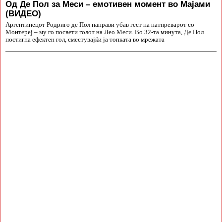
Од Де Пол за Меси – емотивен момент во Мајами
(ВИДЕО)
Аргентинецот Родриго де Пол направи убав гест на натпреварот со
Монтереј – му го посвети голот на Лео Меси. Во 32-та минута, Де Пол
постигна ефектен гол, сместувајќи ја топката во мрежата