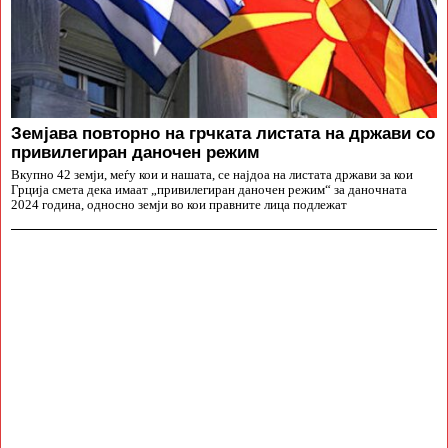
Земјава повторно на грчката листата на држави со
привилегиран даночен режим
Вкупно 42 земји, меѓу кои и нашата, се најдоа на листата држави за кои
Грција смета дека имаат „привилегиран даночен режим“ за даночната
2024 година, односно земји во кои правните лица подлежат