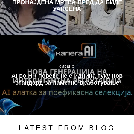
ПРОНАЈДЕНА МРТВА ПРЕД ДА БИДЕ
УАПСЕНА
СЛЕДНО
AI во HR повеќе не е иднина туку нов
стандард за паметно вработување
LATEST FROM BLOG