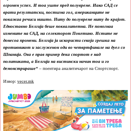
огромен успех. И тоа уште пред полувреме. Иако САД се
врати резултатски, постигна гол, американците не
покажаа речиси ништо. Ниту до полувреме ниту до крајот.
Едноставно Белгија беше поквалитетна. Не помогнаа
измените на САД, на селекторот Покетино. Истите не
донесоа промени. Белгија ја искористи секоја грешка на
противникот и заслуженон оди во четвртфинале на дуел со
Шпанија. Ова е прав пример дека спортот е над
политиката, а Белгија на вистински начин тоа и го
демонстрираше“
– поентира аналитичарот на Спортспорт.
Извор:
vecer.mk