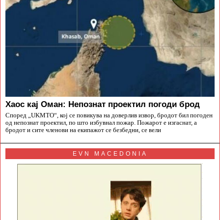
Хаос кај Оман: Непознат проектил погоди брод
Според „UKMTO“, кој се повикува на доверлив извор, бродот бил погоден
од непознат проектил, по што избувнал пожар. Пожарот е изгаснат, а
бродот и сите членови на екипажот се безбедни, се вели
EVN MACEDONIA