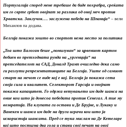
Португалија според мене требаше да биде похрабра, среќата
им го сврте грбот овојпат за разлика од оној меч против
Хрватска. Заклучок…. заслужена победа на Шпанија“
– вели
Михаилов па додава.
Белгија покажа зошто во спортот нема место за политика
„Тоа што Балоган беше „помилуван“ за црвениот картон
добиен во претходната рунда на „ургенција“ на
претседателот на САД, Доналд Трамп очигледно дека само
ги разлути репрезентативците на Белгија. Уште од самиот
старт на мечот се виде кој е кој. Белгија ја покажа сета
своја сила и квалитет. Селекторот Гарсија и овојпат
покажа капацитет. Го одржа ветувањето им даде шанса на
оние кои што ја донесоа победата против Сенегал. А тие му
возвратија. На клупата ги остави и Де Брујне, и Лукаку и
Ванекен и шанса им даде на други играчи кои што ја
искористија шансата. Пред се тука мислам на Де Кетеларе
кој што постигна два гола и стави свој печат на овој