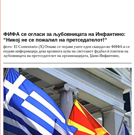
ФИФА се огласи за љубовницата на Инфантино:
“Никој не се пожалил на претседателот!“
фото: El Comentario (X) Откако се појави уште еден скандал во ФИФА и се
појави информација дека кровната куќа на светскиот фудбал ѝ платила на
љубовницата на претседателот на организацијата, Џани Инфантино,