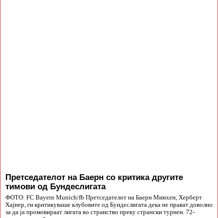
Претседателот на Баерн со критика другите
тимови од Бундеслигата
ФОТО: FC Bayern Munich/fb Претседателот на Баерн Минхен, Херберт
Хајнер, ги критикуваше клубовите од Бундеслигата дека не прават доволно
за да ја промовираат лигата во странство преку странски турнеи. 72-