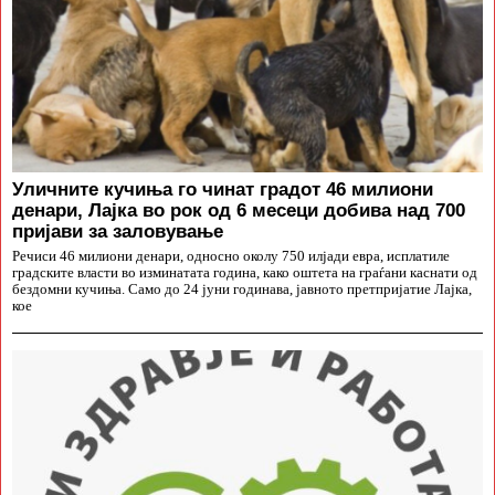
Уличните кучиња го чинат градот 46 милиони
денари, Лајка во рок од 6 месеци добива над 700
пријави за заловување
Речиси 46 милиони денари, односно околу 750 илјади евра, исплатиле
градските власти во изминатата година, како оштета на граѓани каснати од
бездомни кучиња. Само до 24 јуни годинава, јавното претпријатие Лајка,
кое