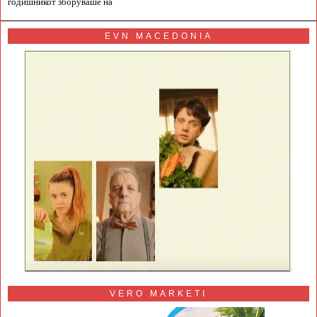
годишникот зборуваше на
EVN MACEDONIA
VERO MARKETI