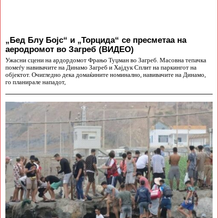
„Бед Блу Бојс“ и „Торцида“ се пресметаа на
аеродромот во Загреб (ВИДЕО)
Ужасни сцени на ардордомот Фрањо Туџман во Загреб. Масовна тепачка
помеѓу навивачите на Динамо Загреб и Хајдук Сплит на паркингот на
објектот. Очигледно дека домаќините номинално, навивачите на Динамо,
го планирале нападот,