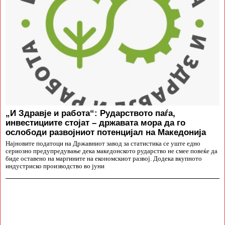
„И Здравје и работа“: Рударството паѓа,
инвестициите стојат – државата мора да го
ослободи развојниот потенцијал на Македонија
Најновите податоци на Државниот завод за статистика се уште едно
сериозно предупредување дека македонското рударство не смее повеќе да
биде оставено на маргините на економскиот развој. Додека вкупното
индустриско производство во јуни