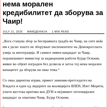
нема морален
кредибилитет да зборува за
Чаир!
JULY 21, 2025
МАКЕДОНИЈА
1 MIN READ
„Кога станува збор за бесправната градба во Чаир, на сите веќе
им е јасно зошто не зборуваат експонентите на Демократската
унија за интеграција. И самиот нивен кандидат за Чаир,
поранешниот министер за надворешни работи Бујар Османи,
живее во објект изграден без дозвола и затоа тој нема морален
капацитет да зборува на оваа тема.“
Со оваа директна изјава, првиот заменик-претседател на
Владата и еден од лидерите на коалицијата ВЛЕН, Изет Меџити,
упати жестока критика кон ДУИ и нејзиниот потенцијален
кандидат за општина Чаир, Бујар Османи.