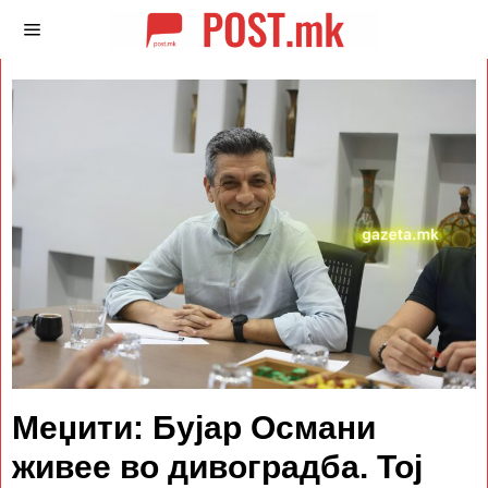
Меџити: Бујар Османи
живее во дивоградба. Тој