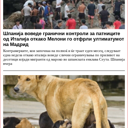
Шпанија воведе гранични контроли за патниците
од Италија откако Мелони го отфрли ултиматумот
на Мадрид
Контрамерките, кои започнаа на полноќ и ќе траат еден месец, следуваат
една недела откако италија воведе слични ограничувања по приливот на
десетици илјади мигранти од мароко во шпанската енклава Сеута. Шпанија
вчера