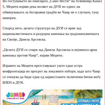
Во гостувањето во емисијата „Само Вести“ на телевизија Канал
5, Меџити изјави дека молкот на ДУИ по однос на
обвинувањата за бесправни градби во Чаир не е случаен, туку
намерен.
Според него, целата структура на ДУИ се крие зад
националистичката и раздорна кампања на градоначалничката
на Скопје, Данела Арсовска.
„Целата ДУИ се сокри зад Данела Арсовска и нејзината црна
кампања против Чаир“, изјави Меџити.
Изјавите на Меџити претставуваат уште една остра
конфронтација во пресрет на локалните избори, каде што Чаир
се очекува да биде една од најжестоките политички битки меѓу
ВЛЕН и ДУИ.