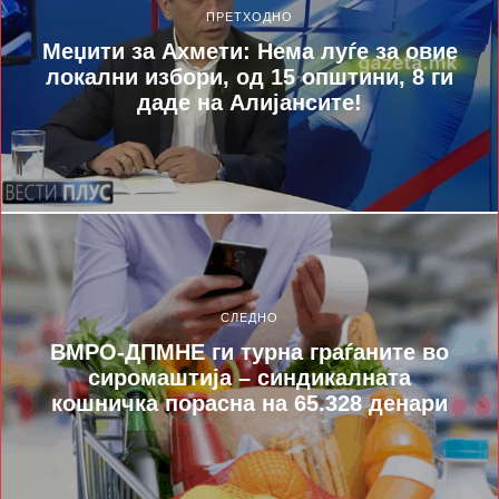
ПРЕТХОДНО
Меџити за Ахмети: Нема луѓе за овие
локални избори, од 15 општини, 8 ги
даде на Алијансите!
СЛЕДНО
ВМРО-ДПМНЕ ги турна граѓаните во
сиромаштија – синдикалната
кошничка порасна на 65.328 денари