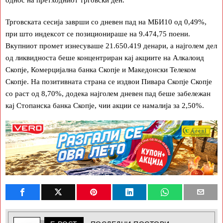
Трговската сесија заврши со дневен пад на МБИ10 од 0,49%,
при што индексот се позиционираше на 9.474,75 поени.
Вкупниот промет изнесуваше 21.650.419 денари, а најголем дел
од ликвидноста беше концентриран кај акциите на Алкалоид
Скопје, Комерцијална банка Скопје и Македонски Телеком
Скопје. На позитивната страна се издвои Пивара Скопје Скопје
со раст од 8,70%, додека најголем дневен пад беше забележан
кај Стопанска банка Скопје, чии акции се намалија за 2,50%.