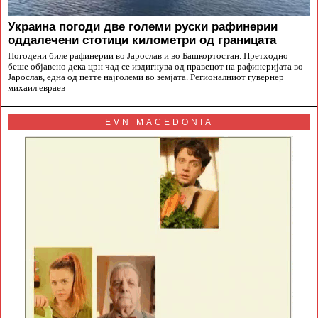
Украина погоди две големи руски рафинерии
оддалечени стотици километри од границата
Погодени биле рафинерии во Јарослав и во Башкортостан. Претходно
беше објавено дека црн чад се издигнува од правецот на рафинеријата во
Јарослав, една од петте најголеми во земјата. Регионалниот гувернер
михаил евраев
EVN MACEDONIA