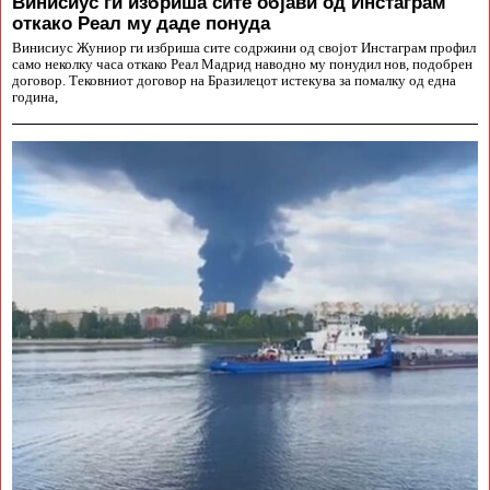
Винисиус ги избриша сите објави од Инстаграм
откако Реал му даде понуда
Винисиус Жуниор ги избриша сите содржини од својот Инстаграм профил
само неколку часа откако Реал Мадрид наводно му понудил нов, подобрен
договор. Тековниот договор на Бразилецот истекува за помалку од една
година,