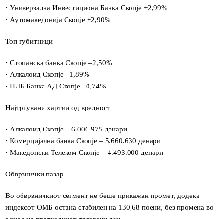
· Универзална Инвестициона Банка Скопје +2,99%
· Аутомакедонија Скопје +2,90%
Топ губитници
· Стопанска банка Скопје –2,50%
· Алкалоид Скопје –1,89%
· НЛБ Банка АД Скопје –0,74%
Најтргувани хартии од вредност
· Алкалоид Скопје – 6.006.975 денари
· Комерцијална банка Скопје – 5.660.630 денари
· Македонски Телеком Скопје – 4.493.000 денари
Обврзнички пазар
Во обврзничкиот сегмент не беше прикажан промет, додека
индексот ОМБ остана стабилен на 130,68 поени, без промена во
однос на претходниот трговски ден.