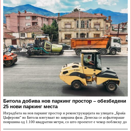
Битола добива нов паркинг простор – обезбедени
25 нови паркинг места
Изградбата на нов паркинг простор и реконструкцијата на улицата „Браќа
Џаферови“ во Битола влегуваат во завршна фаза. Денеска се асфалтираше
површина од 1.100 квадратни метри, со што проектот е чекор поблиску до