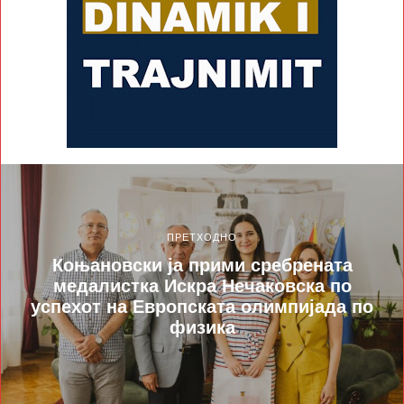
ПРЕТХОДНО
Коњановски ја прими сребрената
медалистка Искра Нечаковска по
успехот на Европската олимпијада по
физика