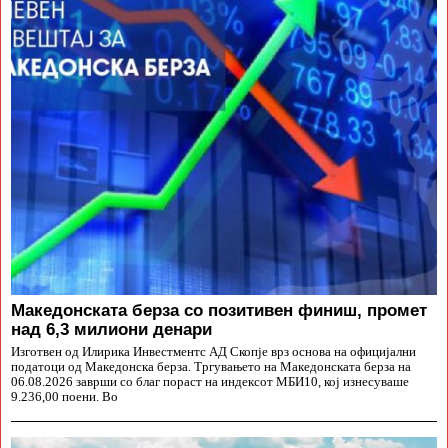
Македонската берза со позитивен финиш, промет
над 6,3 милиони денари
Изготвен од Илирика Инвестментс АД Скопје врз основа на официјални
податоци од Македонска берза. Тргувањето на Македонската берза на
06.08.2026 заврши со благ пораст на индексот МБИ10, кој изнесуваше
9.236,00 поени. Во