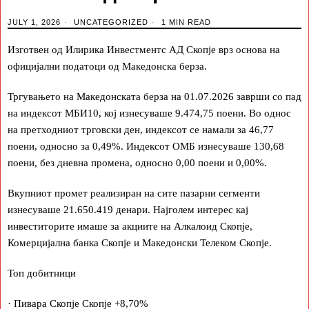
JULY 1, 2026
UNCATEGORIZED
1 MIN READ
Изготвен од Илирика Инвестментс АД Скопје врз основа на
официјални податоци од Македонска берза.
Тргувањето на Македонската берза на 01.07.2026 заврши со пад
на индексот МБИ10, кој изнесуваше 9.474,75 поени. Во однос
на претходниот трговски ден, индексот се намали за 46,77
поени, односно за 0,49%. Индексот ОМБ изнесуваше 130,68
поени, без дневна промена, односно 0,00 поени и 0,00%.
Вкупниот промет реализиран на сите пазарни сегменти
изнесуваше 21.650.419 денари. Најголем интерес кај
инвеститорите имаше за акциите на Алкалоид Скопје,
Комерцијална банка Скопје и Македонски Телеком Скопје.
Топ добитници
· Пивара Скопје Скопје +8,70%