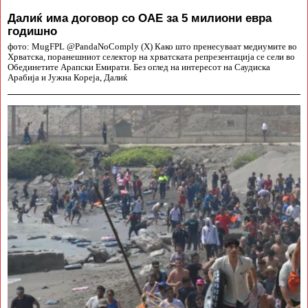
Далиќ има договор со ОАЕ за 5 милиони евра
годишно
фото: MugFPL @PandaNoComply (X) Како што пренесуваат медиумите во
Хрватска, поранешниот селектор на хрватската репрезентација се сели во
Обединетите Арапски Емирати. Без оглед на интересот на Саудиска
Арабија и Јужна Кореја, Далиќ