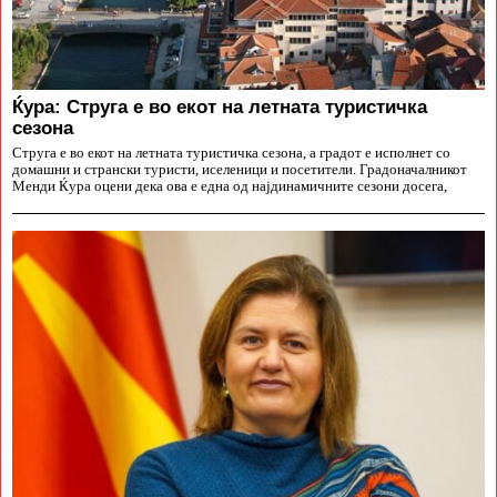
Ќура: Струга е во екот на летната туристичка
сезона
Струга е во екот на летната туристичка сезона, а градот е исполнет со
домашни и странски туристи, иселеници и посетители. Градоначалникот
Менди Ќура оцени дека ова е една од најдинамичните сезони досега,