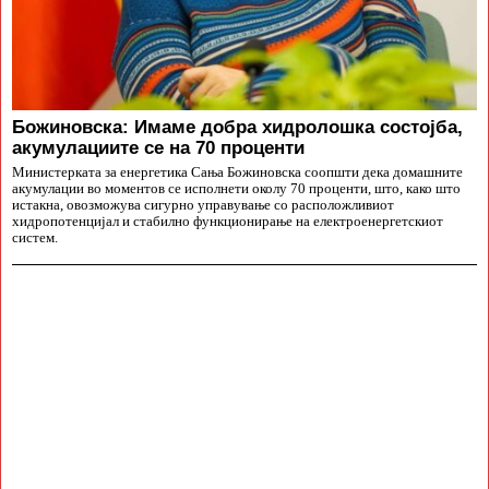
Божиновска: Имаме добра хидролошка состојба,
акумулациите се на 70 проценти
Министерката за енергетика Сања Божиновска соопшти дека домашните
акумулации во моментов се исполнети околу 70 проценти, што, како што
истакна, овозможува сигурно управување со расположливиот
хидропотенцијал и стабилно функционирање на електроенергетскиот
систем.