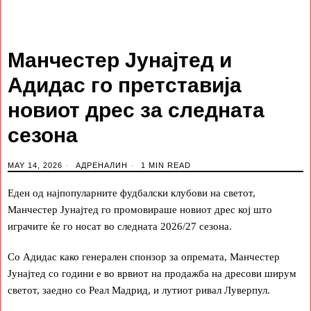
Манчестер Јунајтед и
Адидас го претставија
новиот дрес за следната
сезона
MAY 14, 2026
АДРЕНАЛИН
1 MIN READ
Еден од најпопуларните фудбалски клубови на светот,
Манчестер Јунајтед го промовираше новиот дрес кој што
играчите ќе го носат во следната 2026/27 сезона.
Со Адидас како генерален спонзор за опремата, Манчестер
Јунајтед со години е во врвиот на продажба на дресови ширум
светот, заедно со Реал Мадрид, и лутиот ривал Луверпул.