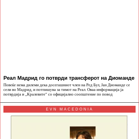
Реал Мадрид го потврди трансферот на Диоманде
Повеќе нема дилеми дека досегашниот член на Ред Бул, Јан Диоманде се
сели во Мадрид, и потпишува за тимот на Реал. Оваа информација ја
потврдија и „Кралевите“ со официјално соопштение по повод
EVN MACEDONIA