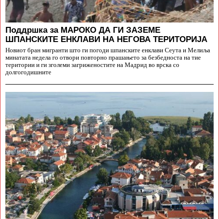
Поддршка за МАРОКО ДА ГИ ЗАЗЕМЕ
ШПАНСКИТЕ ЕНКЛАВИ НА НЕГОВА ТЕРИТОРИЈА
Новиот бран мигранти што ги погоди шпанските енклави Сеута и Мелиља
минатата недела го отвори повторно прашањето за безбедноста на тие
територии и ги зголеми загриженостите на Мадрид во врска со
долгогодишните