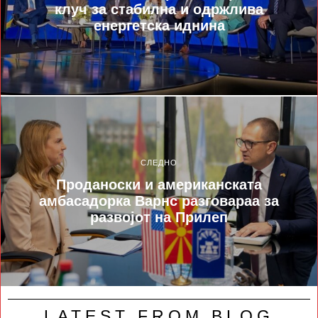
клуч за стабилна и одржлива
енергетска иднина
СЛЕДНО
Проданоски и американската
амбасадорка Варнс разговараа за
развојот на Прилеп
LATEST FROM BLOG