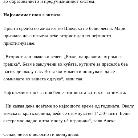
во образованието и предучилишниот систем.
Најголемиот шок е зимата
Првата средба со животот во Шведска не беше лесна. Мари
признава дека плачела веќе вториот ден по нејзиното
пристигнување.
„Вториот ден плачев и велев: „Боже, направивме огромна
грешка“. Бевме заклучени во куќата, кутиите за преселба беа
насекаде околу нас. Во такви моменти почнувате да се
сомневате во вашата одлука“, вели таа.
Најголемиот шок за нив беше темнината во текот на зимата.
„Ни кажаа дека доаѓаме во најлошото време од годината. Околу
зимската краткоденица, веќе се стемнува во 14:30 часот. Беше
екстремно ладно и тоа многу нè ограничи“, вели Алекс.
Сепак, летото целосно ги воодушеви.