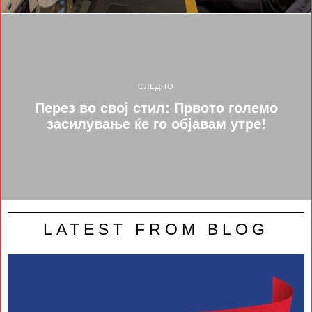
СЛЕДНО
Перез во свој стил: Првото големо
засилување ќе го објавам утре!
LATEST FROM BLOG