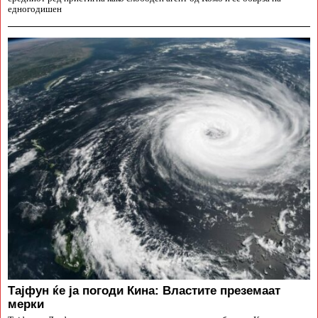
едногодишен
Тајфун ќе ја погоди Кина: Властите преземаат
мерки