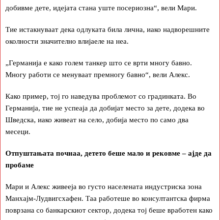
добивме дете, идејата стана уште посериозна“, вели Мари.
Тие истакнуваат дека одлуката била лична, иако надворешните
околности значително влијаеле на неа.
„Германија е како голем танкер што се врти многу бавно.
Многу работи се менуваат премногу бавно“, вели Алекс.
Како пример, тој го наведува проблемот со градинката. Во
Германија, тие не успеаја да добијат место за дете, додека во
Шведска, иако живеат на село, добија место по само два
месеци.
Отпуштањата почнаа, детето беше мало и рековме – ајде да
пробаме
Мари и Алекс живееја во густо населената индустриска зона
Манхајм-Лудвигсхафен. Таа работеше во консултантска фирма
поврзана со банкарскиот сектор, додека тој беше вработен како