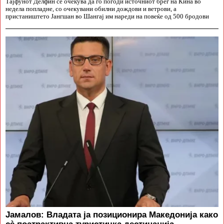
Тајфунот Делфин се очекува да го погоди источниот брег на Кина во
недела попладне, со очекувани обилни дождови и ветрови, а
пристаништето Јангшан во Шангај им нареди на повеќе од 500 бродови
Јамалов: Владата ја позиционира Македонија како
сè поатрактивна туристичка дестинација