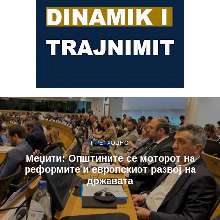
ПРЕТХОДНО
Меџити: Општините се моторот на
реформите и европскиот развој на
државата