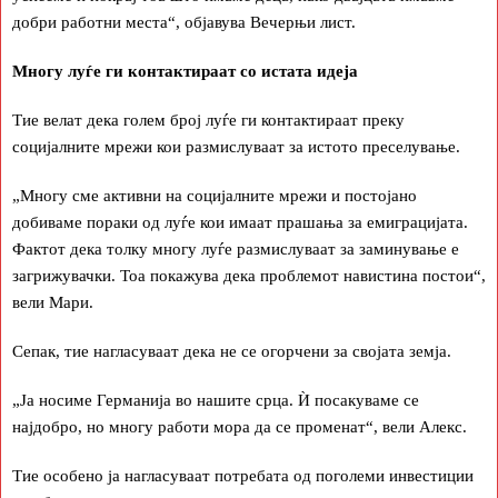
добри работни места“, објавува Вечерњи лист.
Многу луѓе ги контактираат со истата идеја
Тие велат дека голем број луѓе ги контактираат преку
социјалните мрежи кои размислуваат за истото преселување.
„Многу сме активни на социјалните мрежи и постојано
добиваме пораки од луѓе кои имаат прашања за емиграцијата.
Фактот дека толку многу луѓе размислуваат за заминување е
загрижувачки. Тоа покажува дека проблемот навистина постои“,
вели Мари.
Сепак, тие нагласуваат дека не се огорчени за својата земја.
„Ја носиме Германија во нашите срца. Ѝ посакуваме се
најдобро, но многу работи мора да се променат“, вели Алекс.
Тие особено ја нагласуваат потребата од поголеми инвестиции