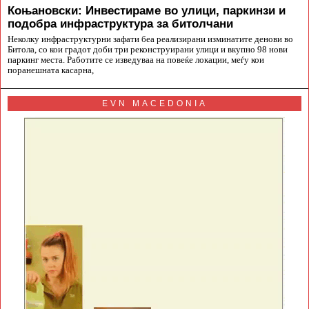
Коњановски: Инвестираме во улици, паркинзи и
подобра инфраструктура за битолчани
Неколку инфраструктурни зафати беа реализирани изминатите денови во
Битола, со кои градот доби три реконструирани улици и вкупно 98 нови
паркинг места. Работите се изведуваа на повеќе локации, меѓу кои
поранешната касарна,
EVN MACEDONIA