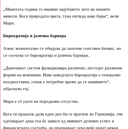
„Минатата година го имавме најубавото лето во нашите
животи. Кога природата цвета, тука изгледа како бајка“, вели
Мари.
Бирократија и јазична бариера
Алекс моментално се обидува да започне сопствен бизнис, но
се соочува со бирократија и јазична бариера.
„Даночниот систем функционира различно, постојат различни
форми на компании. Иако шведската бирократија е генерално
поедноставна, сепак е потребно време да се навикнете“,
објаснува тој.
Мари е сè уште на породилно отсуство.
Кога ги прашале дали еден ден би се вратиле во Германија, тие
одговараат дека тоа ќе зависи од нивниот деловен успех и
финансиската состојба, но признаваат дека веќе ценат некои