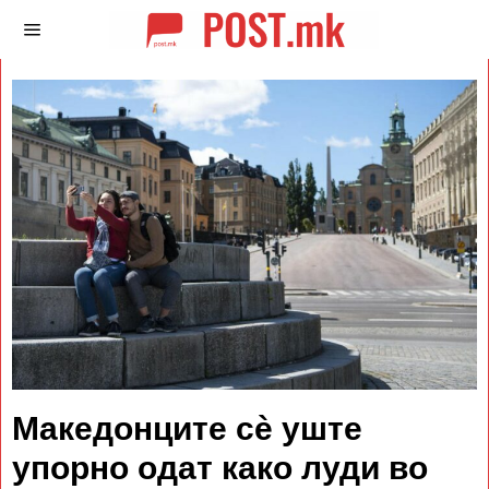
Македонците сè уште
упорно одат како луди во