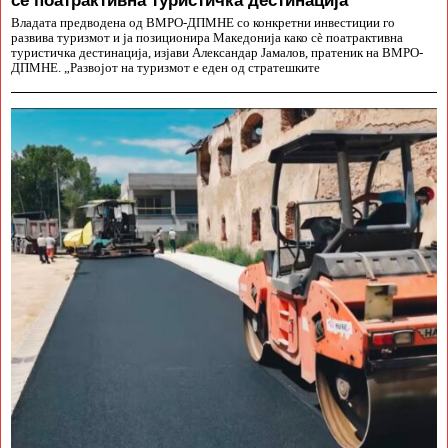
Владата предводена од ВМРО-ДПМНЕ со конкретни инвестиции го
развива туризмот и ја позиционира Македонија како сè поатрактивна
туристичка дестинација, изјави Александар Јамалов, пратеник на ВМРО-
ДПМНЕ. „Развојот на туризмот е еден од стратешките