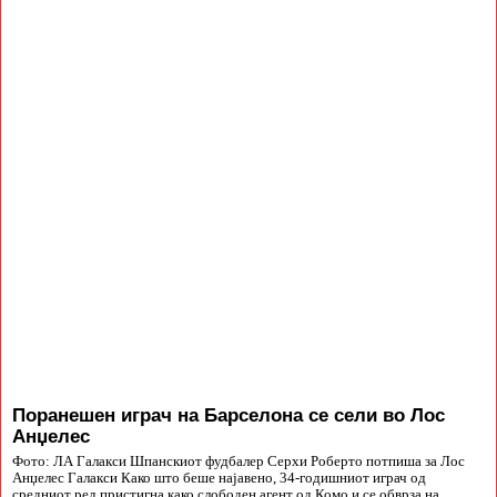
Поранешен играч на Барселона се сели во Лос
Анџелес
Фото: ЛА Галакси Шпанскиот фудбалер Серхи Роберто потпиша за Лос
Анџелес Галакси Како што беше најавено, 34-годишниот играч од
средниот ред пристигна како слободен агент од Комо и се обврза на