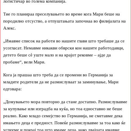
логистичар во голема компанија.
Тие го планираа преселувањето во време кога Мари беше на
породилно отсуство, а отпуштањата започнаа во филијалата на
Алекс.
„Имавме список на работи во нашите глави што требаше да се
усогласат. Немавме никакви обврски кон нашите работодавци,
детето беше сè уште мало и на крајот рековме – ајде да
пробаме“, вели Мари.
Кога ја прашаа што треба да се промени во Германија за
младите родители да не размислуваат за заминување, Мари
одговара:
„Домувањето мора повторно да стане достапно. Размислувавме
за купување или изградба на куќа, но тоа едноставно не беше
реално. Како младо семејство во Германија, не сметавме дека
имањето деца е предност. Повеќе размислувавме за тоа како ќе
успееме и покрај тоа што имаме деца, иако двајцата имавме