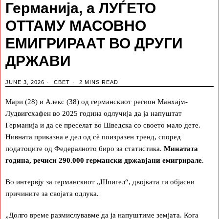
Германија, а ЛУЃЕТО
ОТТАМУ МАСОВНО
ЕМИГРИРААТ ВО ДРУГИ
ДРЖАВИ
JUNE 3, 2026
СВЕТ
2 MINS READ
Мари (28) и Алекс (38) од германскиот регион Манхајм-
Лудвигсхафен во 2025 година одлучија да ја напуштат
Германија и да се преселат во Шведска со своето мало дете.
Нивната приказна е дел од сè поизразен тренд, според
податоците од Федералното биро за статистика.
Минатата
година, речиси 290.000 германски државјани емигрирале
.
Во интервју за германскиот „Шпигел“, двојката ги објасни
причините за својата одлука.
„Долго време размислувавме да ја напуштиме земјата. Кога