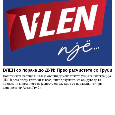
ВЛЕН со порака до ДУИ: Прво расчистете со Груби
Политичката партија ВЛЕН ја обвини Демократската унија за интеграција
(ДУИ) дека преку критики за владините документи се обидува да го
пренасочи вниманието на јавноста од случајот со поранешниот прв
вицепремиер Артан Груби.