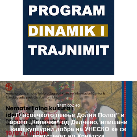
ПРЕТХОДНО
„Гласоечкото пеење Долни Полог” и
орото „Копачка“ од Делчево, впишани
како културни добра на УНЕСКО ќе се
претстават во Хрватска