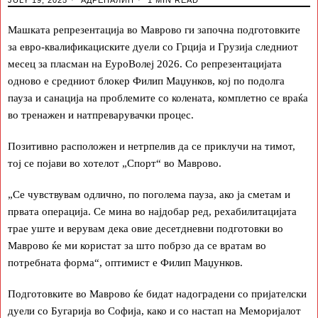
Машката репрезентација во Маврово ги започна подготовките
за евро-квалификациските дуели со Грција и Грузија следниот
месец за пласман на ЕуроВолеј 2026. Со репрезентацијата
одново е средниот блокер Филип Маџунков, кој по подолга
пауза и санација на проблемите со колената, комплетно се враќа
во тренажен и натпреварувачки процес.
Позитивно расположен и нетрпелив да се приклучи на тимот,
тој се појави во хотелот „Спорт“ во Маврово.
„Се чувствувам одлично, по поголема пауза, ако ја сметам и
првата операција. Се мина во најдобар ред, рехабилитацијата
трае уште и верувам дека овие десетдневни подготовки во
Маврово ќе ми користат за што побрзо да се вратам во
потребната форма“, оптимист е Филип Маџунков.
Подготовките во Маврово ќе бидат надоградени со пријателски
дуели со Бугарија во Софија, како и со настап на Меморијалот