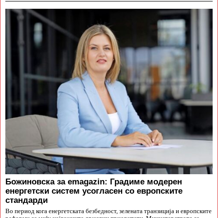
Божиновска за emagazin: Градиме модерен
енергетски систем усогласен со европските
стандарди
Во период кога енергетската безбедност, зелената транзиција и европските