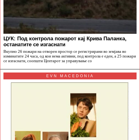
ЦУК: Под контрола пожарот кај Крива Паланка,
останатите се изгаснати
Вкупно 26 пожари на отворен простор се регистрирани во земјава во
изминатите 24 часа, од кои нема активни, под контрола е еден, а 25 пожари
се изгаснати, соопшти Центарот за управување со
EVN MACEDONIA