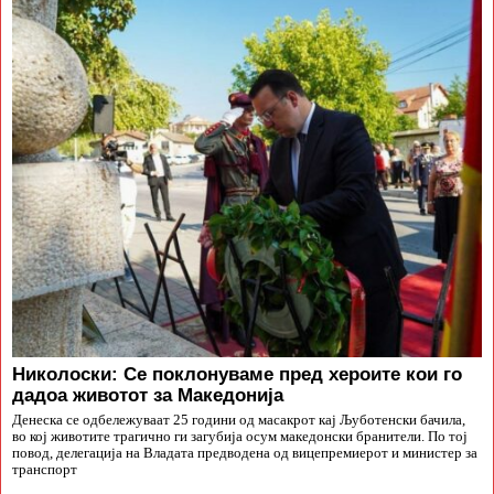
Николоски: Се поклонуваме пред хероите кои го
дадоа животот за Македонија
Денеска се одбележуваат 25 години од масакрот кај Љуботенски бачила,
во кој животите трагично ги загубија осум македонски бранители. По тој
повод, делегација на Владата предводена од вицепремиерот и министер за
транспорт