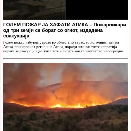
ГОЛЕМ ПОЖАР ЈА ЗАФАТИ АТИКА – Пожарникари
од три земји се борат со огнот, издадена
евакуација
Голем пожар избувна утрово во областа Куварас, во источниот дел на
Атика, поширокиот регион на Атина, поради што властите испратија
порака за евакуација до жителите и лицата кои се наоѓаат во непосредна