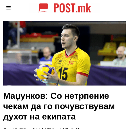
Маџунков: Со нетрпение
чекам да го почувствувам
духот на екипата
JULY 19, 2025
АДРЕНАЛИН
1 MIN READ