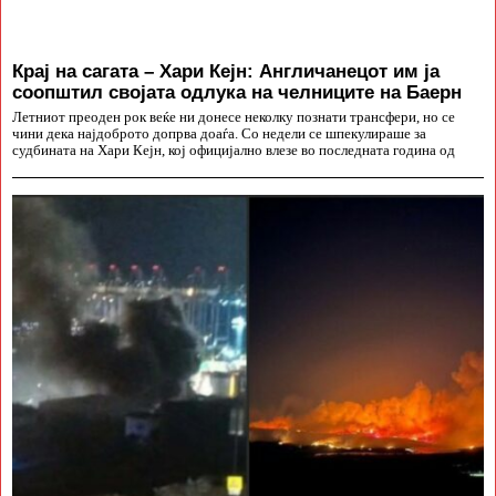
Крај на сагата – Хари Кејн: Англичанецот им ја
соопштил својата одлука на челниците на Баерн
Летниот преоден рок веќе ни донесе неколку познати трансфери, но се
чини дека најдоброто допрва доаѓа. Со недели се шпекулираше за
судбината на Хари Кејн, кој официјално влезе во последната година од