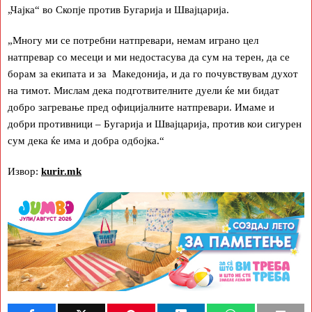
„Чајка“ во Скопје против Бугарија и Швајцарија.
„Многу ми се потребни натпревари, немам играно цел
натпревар со месеци и ми недостасува да сум на терен, да се
борам за екипата и за Македонија, и да го почувствувам духот
на тимот. Мислам дека подготвителните дуели ќе ми бидат
добро загревање пред официјалните натпревари. Имаме и
добри противници – Бугарија и Швајцарија, против кои сигурен
сум дека ќе има и добра одбојка.“
Извор:
kurir.mk