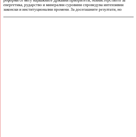
реформи се меѓу најважните државни приоритети, Министерството за
енергетика, рударство и минерални суровини спроведува интензивни
законски и институционални промени. За досегашните резултати, но