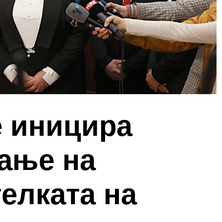
е иницира
ање на
елката на