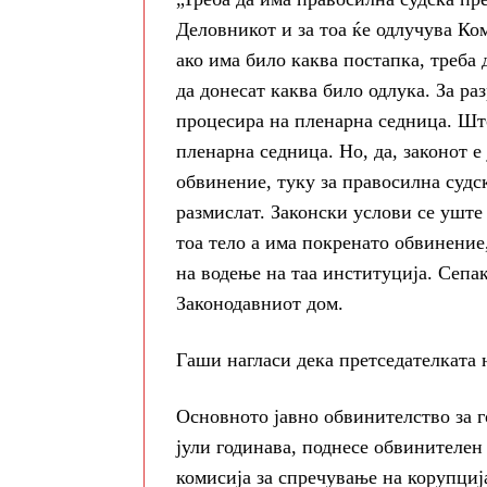
Деловникот и за тоа ќе одлучува Ко
ако има било каква постапка, треба 
да донесат каква било одлука. За ра
процесира на пленарна седница. Што
пленарна седница. Но, да, законот е
обвинение, туку за правосилна судск
размислат. Законски услови се уште 
тоа тело а има покренато обвинение,
на водење на таа институција. Сепак
Законодавниот дом.
Гаши нагласи дека претседателката
Основното јавно обвинителство за г
јули годинава, поднесе обвинителен
комисија за спречување на корупциј