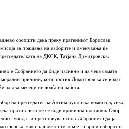
аднево соопшти дека преку пратеникот Борислав
омисија за прашања на изборите и именувања ќе
 претседателката на ДКСК, Татјана Димитровска.
иво е Собранието да биде пасивно и да чека самата
д морални причини, кога против Димитровска се водат
е од два месеци не доаѓа на работа.
збор на претседател за Антикорупциска комисија, секој
дека против него не се води кривична постапка. Овој
елиот мандат и претставува основ Собранието да ја
митровска, како надлежно тело кое го врши изборот и