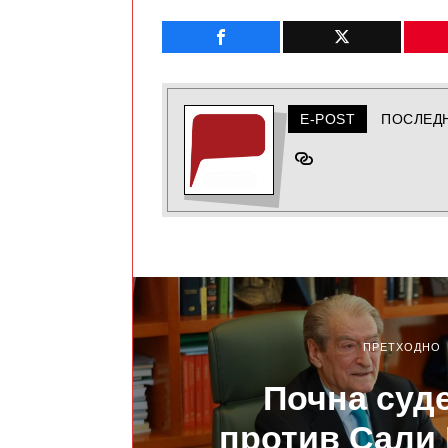
E-POST
ПОСЛЕД
ПРЕТХОДНО
Почна суд
против Сали