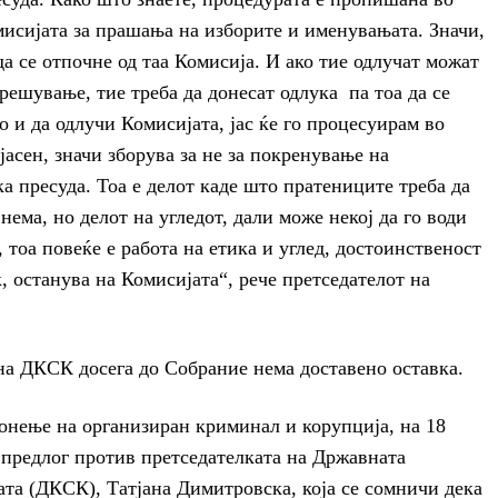
мисијата за прашања на изборите и именувањата. Значи,
да се отпочне од таа Комисија. И ако тие одлучат можат
зрешување, тие треба да донесат одлука па тоа да се
 и да одлучи Комисијата, јас ќе го процесуирам во
 јасен, значи зборува за не за покренување на
а пресуда. Тоа е делот каде што пратениците треба да
нема, но делот на угледот, дали може некој да го води
 тоа повеќе е работа на етика и углед, достоинственост
, останува на Комисијата“, рече претседателот на
 на ДКСК досега до Собрание нема доставено оставка.
онење на организиран криминал и корупција, на 18
 предлог против претседателката на Државната
ата (ДКСК), Татјана Димитровска, која се сомничи дека