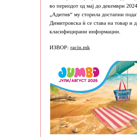
во периодот од мај до декември 202
„Адитив“ му сторила достапни подат
Димитровска ѝ се става на товар и 
класифицирани информации.
ИЗВОР:
racin.mk