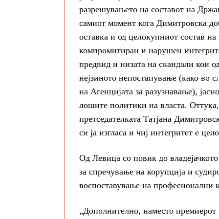
разрешувањето на составот на Држав
самиот момент кога Димитровска доб
оставка и од целокупниот состав на
компромитиран и нарушен интегритет
предвид и низата на скандали кои о
нејзиното непостапување (како во с
на Агенцијата за разузнавање), јасн
лошите политики на власта. Оттука,
претседателката Татјана Димитровс
си ја изгласа и чиј интегритет е цел
Од Левица со повик до владејачкото
за спречување на корупција и судиро
воспоставување на професионални кр
„Дополнително, наместо премиерот 