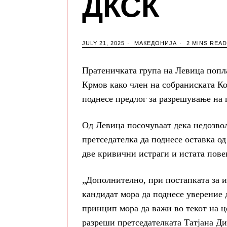
ДКСК
JULY 21, 2025
МАКЕДОНИЈА
2 MINS READ
Пратеничката група на Левица попл
Крмов како член на собраниската К
поднесе предлог за разрешување на
Од Левица посочуваат дека недозвол
претседателка да поднесе оставка о
две кривични истраги и истата повеќ
„Дополнително, при постапката за и
кандидат мора да поднесе уверение 
принцип мора да важи во текот на ц
разреши претседателката Татјана Ди