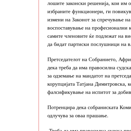
лошите законски решенија, кои им 
избраните функционери, ги повикув
измени на Законот за спречување на
воспоставување на професионални кр
самите членовите ќе подлежат на ви
да бидат партиски послушници на в
Претседателот на Собранието, Афр
дека треба да има правосилна судска
за одземање на мандатот на претсед
корупцијата Татјана Димитровска, ко
фалсификување на испитот за добив
Потренцира дека собраниската Коми
одлучува за оваа прашање.
„Треба да има правосилна судска пр