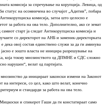
ната комисија за спречување на корупција. Левица, од
и статус на осомничена во случајот „Адитив”, побара
 Антикорупциска комисија, затоа што целосно е
от за работа на ова тело. Дополнително, ако се земат
д самиот старт ја следат Антикорупциска комисија и
лучаите со директорот на АНБ и заменик-директорката
о е дека овој состав единствено служи за да ги аминува
 јасно е зошто власта не иницира разрешување на
ка, која токму мнозинството од ДПМНЕ и СДС сложно
осно нарушен“, велат од партијата.
 мнозинство да иницираат законски измени на Законот
т на интереси, со цел, како што велат, конечно
итериум и стандарди за работа на ова тело.
Мицкоски и спикерот Гаши да ги констатираат само