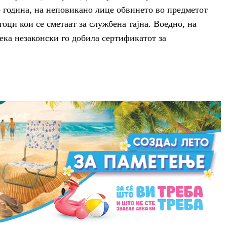
4 година, на неповикано лице обвинето во предметот
оци кои се сметаат за службена тајна. Воедно, на
дека незаконски го добила сертификатот за