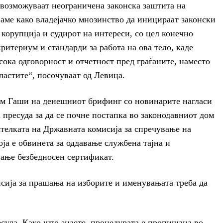
овозможуваат неограничена законска заштита на
аме како владејачко мнозинство да иницираат законски
 корупција и судирот на интереси, со цел конечно
итериум и стандарди за работа на ова тело, каде
сока одговорност и отчетност пред граѓаните, наместо
ластите“, посочуваат од Левица.
им Гаши на денешниот брифинг со новинарите нагласи
 пресуда за да се почне постапка во законодавниот дом
ателката на Државната комисија за спречување на
ја е обвинета за оддавање службена тајна и
ање безбедносен сертификат.
сија за прашања на изборите и именувањата треба да
есуда. Како што знаете, процедурата е пропишана во