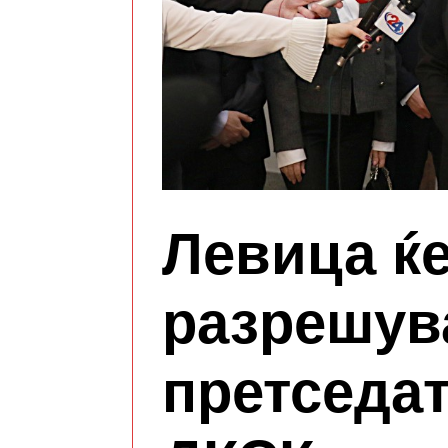
Левица ќ
разрешув
претседат