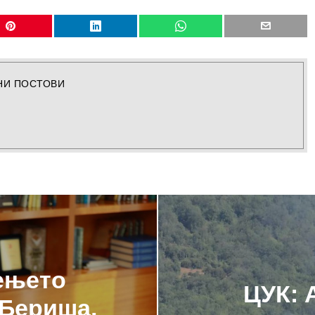
НИ ПОСТОВИ
ењето
ЦУК: 
 Бериша,