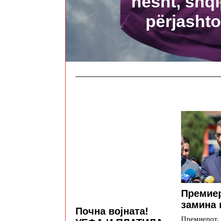
hesht, shqi
përjasht
Премие
замина 
Почна војната!
Премиерот,