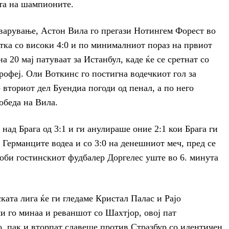
ата на шампионите.
еварување, Астон Вила го прегази Нотингем Форест во
тка со високи 4:0 и по минималниот пораз на првиот
 20 мај патуваат за Истанбул, каде ќе се сретнат со
рофеј. Оли Воткинс го постигна водечкиот гол за
 вториот дел Буендиа погоди од пенал, а по него
обеда на Вила.
над Брага од 3:1 и ги анулираше оние 2:1 кои Брага ги
 Германците водеа и со 3:0 на денешниот меч, пред се
доби гостинскиот фудбалер Доргелес уште во 6. минута
та лига ќе ги гледаме Кристал Палас и Рајо
и го минаа и реваншот со Шахтјор, овој пат
но, пак и вторпат славеше против Стразбур со идентичен