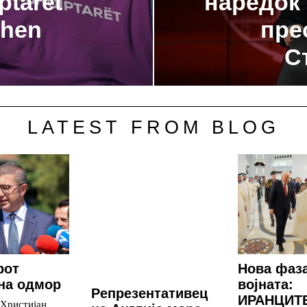
ptarët
наредок 
ohen
пре
С
LATEST FROM BLOG
рот
Нова фаз
на одмор
војната:
Репрезентативец
ИРАНЦИТ
 Христијан