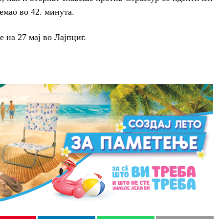
лемао во 42. минута.
 на 27 мај во Лајпциг.