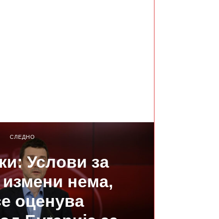
СЛЕДНО
и: Услови за
 измени нема,
е оценува