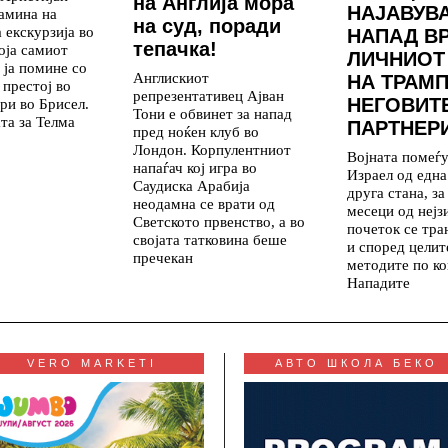
на Англија мора
НАЈАВУВ
амина на
на суд, поради
 екскурзија во
НАПАД В
тепачка!
која самиот
ЛИЧНИОТ
 ја помине со
Англискиот
НА ТРАМП
 престој во
репрезентативец Ајван
НЕГОВИТ
ри во Брисел.
Тони е обвинет за напад
та за Телма
ПАРТНЕР
пред ноќен клуб во
Лондон. Корпулентниот
Војната помеѓ
напаѓач кој игра во
Израел од една
Саудиска Арабија
друга стана, з
неодамна се врати од
месеци од нејз
Светското првенство, а во
почеток се тр
својата татковина беше
и според целит
пречекан
методите по ко
Нападите
VERO MARKETI
АВТО ШКОЛА БЕКО