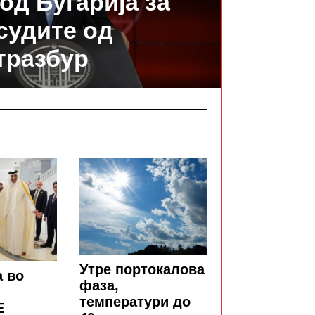
од Бугарија за
судите од
тразбур
Утре портокалова
а во
фаза,
температури до
Е