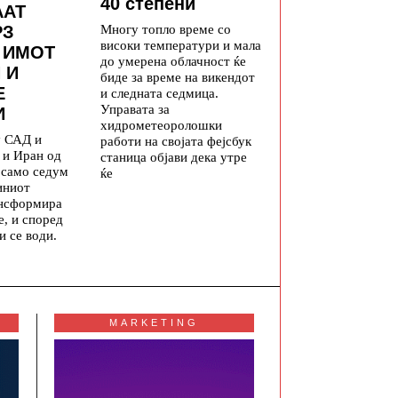
40 степени
ААТ
Многу топло време со
РЗ
високи температури и мала
 ИМОТ
до умерена облачност ќе
 И
биде за време на викендот
Е
и следната седмица.
Управата за
И
хидрометеоролошки
у САД и
работи на својата фејсбук
 и Иран од
станица објави дека утре
а само седум
ќе
иниот
ансформира
е, и според
и се води.
MARKETING