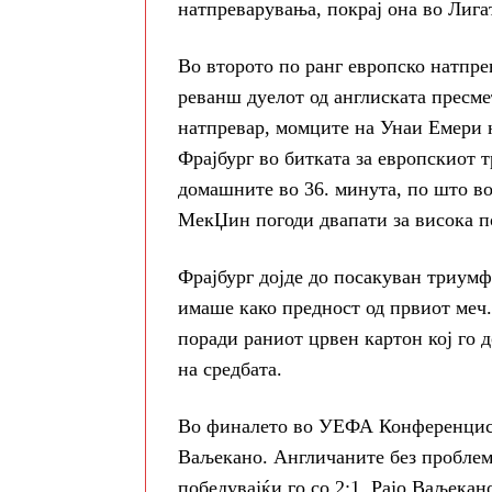
натпреварувања, покрај она во Лиг
Во второто по ранг европско натпр
реванш дуелот од англиската пресме
натпревар, момците на Унаи Емери на
Фрајбург во битката за европскиот т
домашните во 36. минута, по што во
МекЏин погоди двапати за висока п
Фрајбург дојде до посакуван триумф 
имаше како предност од првиот меч.
поради раниот црвен картон кој го 
на средбата.
Во финалето во УЕФА Конференциска
Ваљекано. Англичаните без проблем
победувајќи го со 2:1. Рајо Ваљека