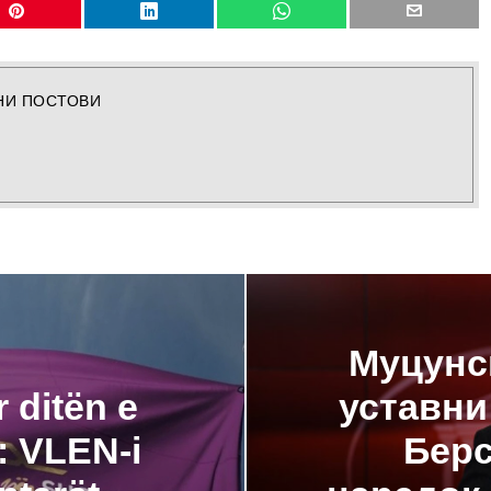
НИ ПОСТОВИ
Муцунск
r ditën e
уставни
: VLEN-i
Берс