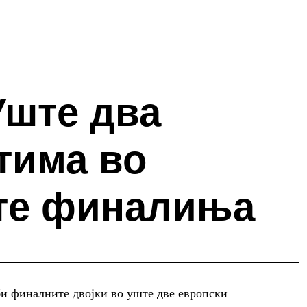
Уште два
тима во
те финалиња
би финалните двојки во уште две европски