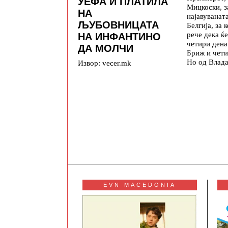
УЕФА И ПЛАТИЛА
Мицкоски, з
НА
најавуваната
ЉУБОВНИЦАТА
Белгија, за 
рече дека ќе
НА ИНФАНТИНО
четири дена
ДА МОЛЧИ
Бриж и чети
Но од Влада
Извор: vecer.mk
EVN MACEDONIA