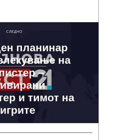
СЛЕДНО
ен планинар
влекување на
листер –
тивирани
тер и тимот на
игрите