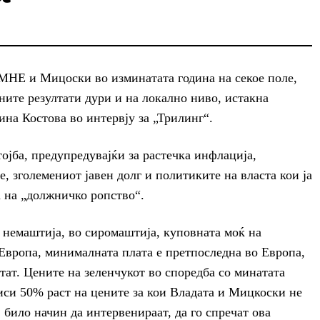
НЕ и Мицоски во изминатата година на секое поле,
вните резултати дури и на локално ниво, истакна
на Костова во интервју за „Трилинг“.
ојба, предупредувајќи за растечка инфлација,
, зголемениот јавен долг и политиките на власта кои ја
а на „должничко ропство“.
о немаштија, во сиромаштија, куповната моќ на
о Европа, минималната плата е претпоследна во Европа,
тат. Цените на зеленчукот во споредба со минатата
чиси 50% раст на цените за кои Владата и Мицкоски не
ј било начин да интервенираат, да го спречат ова