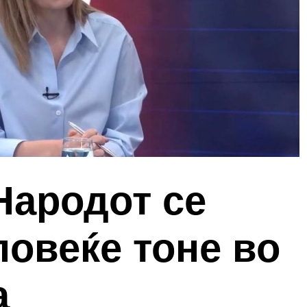
Народот се
повеќе тоне во
а