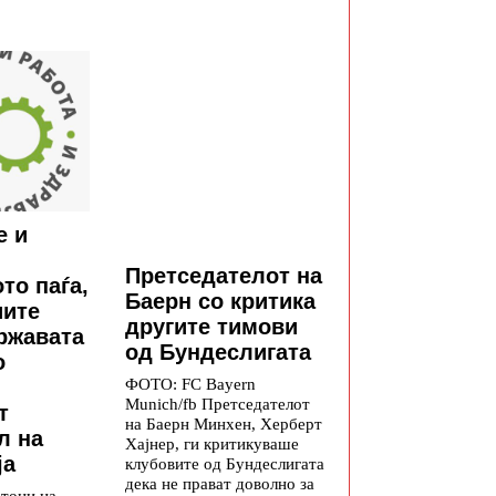
е и
Претседателот на
то паѓа,
Баерн со критика
иите
другите тимови
државата
од Бундеслигата
о
ФОТО: FC Bayern
Munich/fb Претседателот
т
на Баерн Минхен, Херберт
л на
Хајнер, ги критикуваше
ја
клубовите од Бундеслигата
дека не прават доволно за
атоци на