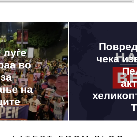
Повред
 луѓе
чека из
раа во
Пе
 за
ак
ање на
хеликоп
ците
Т