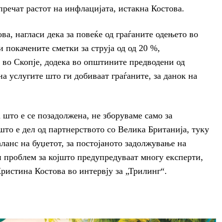
пречат растот на инфлацијата, истакна Костова.
а, нагласи дека за повеќе од граѓаните одењето во
и покачените сметки за струја од од 20 %,
 во Скопје, додека во општините предводени од
 услугите што ги добиваат граѓаните, за данок на
 што е се позадолжена, не зборуваме само за
што е дел од партнерството со Велика Британија, туку
аланс на буџетот, за постојаното задолжување на
 проблем за којшто предупредуваат многу експерти,
ристина Костова во интервју за „Трилинг“.