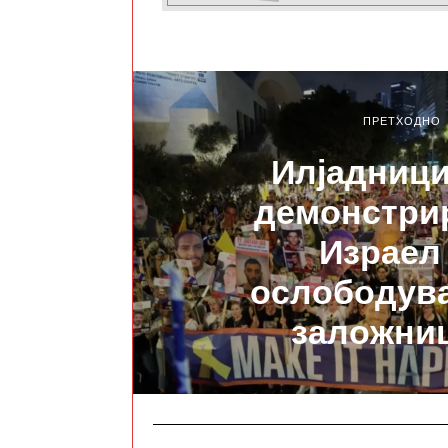
ПРЕТХОДНО
Илјадници
демонстри
Израел
ослободув
заложни