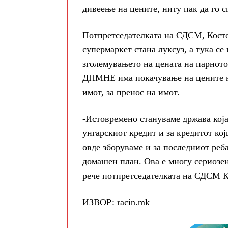
дивеење на цените, ниту пак да го с
Потпретседателката на СДСМ, Костов
супермаркет стана луксуз, а тука се 
зголемувањето на цената на парното
ДПМНЕ има покачување на цените на
имот, за пренос на имот.
-Истовремено стануваме држава која
унгарскиот кредит и за кредитот кој
овде зборуваме и за последниот реб
домашен план. Ова е многу сериозен
рече потпретседателката на СДСМ К
ИЗВОР:
racin.mk