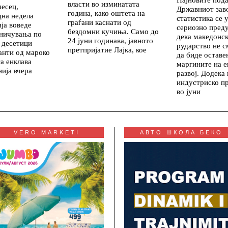
власти во изминатата
месец,
Државниот зав
година, како оштета на
дна недела
статистика се 
граѓани каснати од
ија воведе
сериозно пред
бездомни кучиња. Само до
аничувања по
дека македонс
24 јуни годинава, јавното
 десетици
рударство не с
претпријатие Лајка, кое
анти од мароко
да биде оставе
а енклава
маргините на 
ија вчера
развој. Додека
индустриско п
во јуни
VERO MARKETI
АВТО ШКОЛА БЕКО