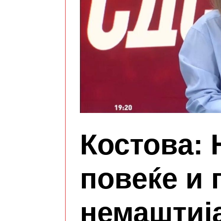
Костова: 
повеќе и 
немаштиј