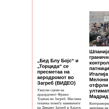
Шпанија
граничн
„Бед Блу Бојс“ и
контрол
„Торцида“ се
патници
пресметаа на
Италија
аеродромот во
Мелони 
Загреб (ВИДЕО)
отфрли
Ужасни сцени на
ултимат
ардордомот Фрањо
Мадрид
Туџман во Загреб. Масовна
тепачка помеѓу навивачите
Контрамерки
на Динамо Загреб и Хајдук
започнаа на