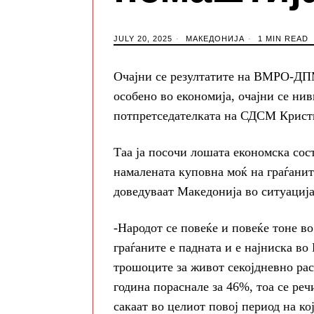
JULY 20, 2025
МАКЕДОНИЈА
1 MIN READ
Очајни се резултатите на ВМРО-ДПМ
особено во економија, очајни се ни
потпретседателката на СДСМ Кристи
Таа ја посочи лошата економска сост
намалената куповна моќ на граѓаните
доведуваат Македонија во ситуациј
-Народот се повеќе и повеќе тоне в
граѓаните е падната и е најниска в
трошоците за живот секојдневно рас
година пораснале за 46%, тоа се ре
сакаат во целиот повој период на ко