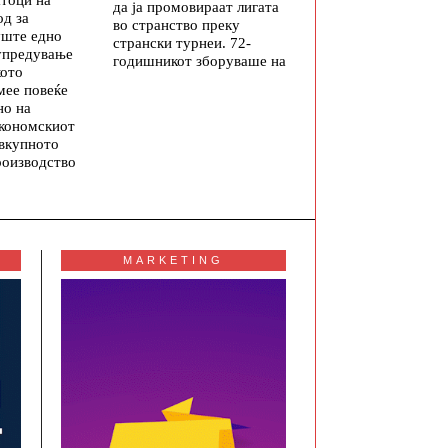
да ја промовираат лигата
од за
во странство преку
уште едно
странски турнеи. 72-
упредување
годишникот зборуваше на
кото
мее повеќе
но на
економскиот
 вкупното
роизводство
MARKETING