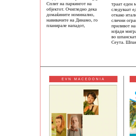
Сплит на паркингот на
траат еден 
објектот. Очигледно дека
следуваат е
домаќините номинално,
откако итал
навивачите на Динамо, го
слични огр
планирале нападот,
приливот на
илјади мигр
во шпанскат
Сеута. Шпан
EVN MACEDONIA