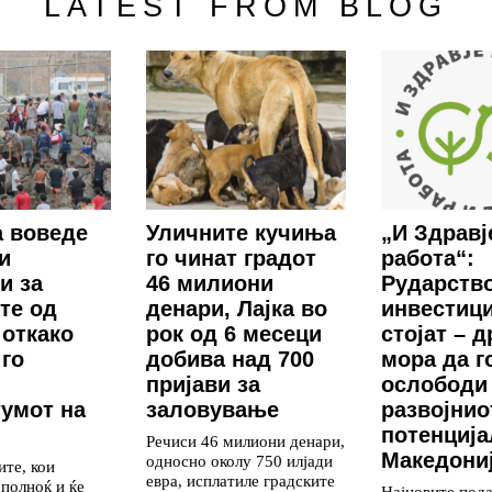
LATEST FROM BLOG
 воведе
Уличните кучиња
„И Здравј
и
го чинат градот
работа“:
и за
46 милиони
Рударство
те од
денари, Лајка во
инвестиц
 откако
рок од 6 месеци
стојат – 
го
добива над 700
мора да г
пријави за
ослободи
умот на
заловување
развојнио
потенција
Речиси 46 милиони денари,
Македони
односно околу 750 илјади
те, кои
евра, исплатиле градските
 полноќ и ќе
Најновите под