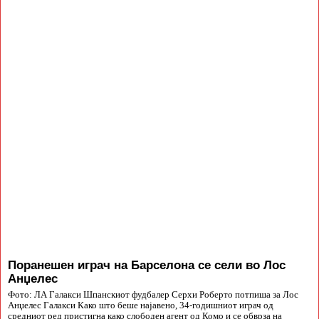
Поранешен играч на Барселона се сели во Лос
Анџелес
Фото: ЛА Галакси Шпанскиот фудбалер Серхи Роберто потпиша за Лос
Анџелес Галакси Како што беше најавено, 34-годишниот играч од
средниот ред пристигна како слободен агент од Комо и се обврза на