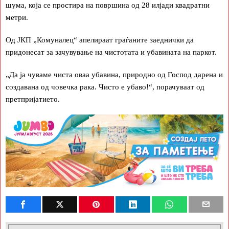
шума, која се простира на површина од 28 илјади квадратни
метри.
Од ЈКП „Комуналец“ апелираат граѓаните заеднички да
придонесат за зачувување на чистотата и убавината на паркот.
„Да ја чуваме чиста оваа убавина, природно од Господ дарена и
создавана од човечка рака. Чисто е убаво!“, порачуваат од
претпријатието.