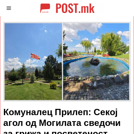
Комуналец Прилеп: Секој
агол од Могилата сведочи
за грижа и посветеност