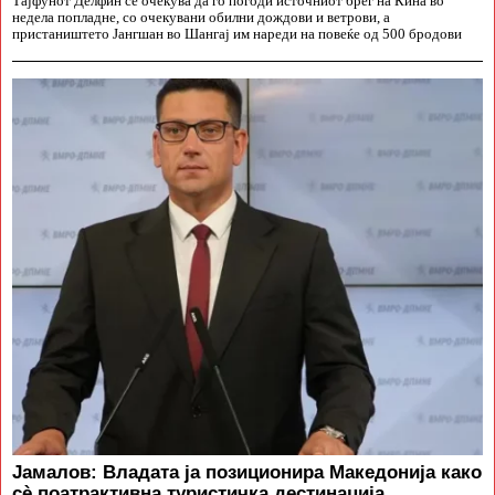
Тајфунот Делфин се очекува да го погоди источниот брег на Кина во
недела попладне, со очекувани обилни дождови и ветрови, а
пристаништето Јангшан во Шангај им нареди на повеќе од 500 бродови
Јамалов: Владата ја позиционира Македонија како
сè поатрактивна туристичка дестинација