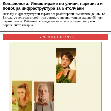
Коњановски: Инвестираме во улици, паркинзи и
подобра инфраструктура за битолчани
Неколку инфраструктурни зафати беа реализирани изминатите денови во
Битола, со кои градот доби три реконструирани улици и вкупно 98 нови
паркинг места. Работите се изведуваа на повеќе локации, меѓу кои
поранешната касарна,
EVN MACEDONIA