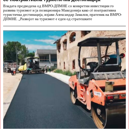
Владата предводена од ВМРО-ДПМНЕ со конкретни инвестиции го
развива туризмот и ја позиционира Македонија како сè поатрактивна
туристичка дестинација, изјави Александар Јамалов, пратеник на ВМРО-
ДПМНЕ. „Развојот на туризмот е еден од стратешките