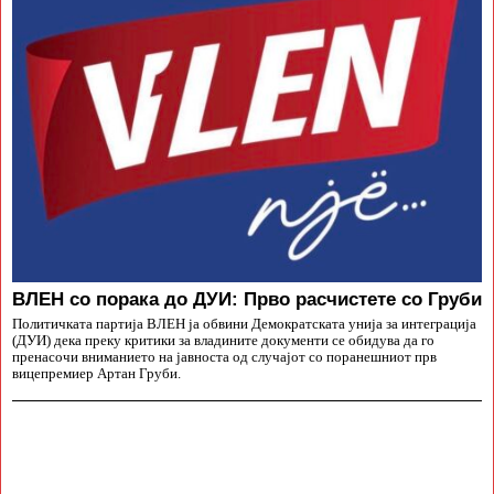
ВЛЕН со порака до ДУИ: Прво расчистете со Груби
Политичката партија ВЛЕН ја обвини Демократската унија за интеграција
(ДУИ) дека преку критики за владините документи се обидува да го
пренасочи вниманието на јавноста од случајот со поранешниот прв
вицепремиер Артан Груби.