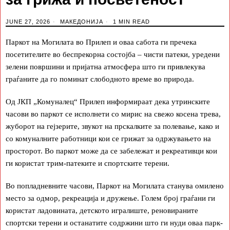
JUNE 27, 2026
МАКЕДОНИЈА
1 MIN READ
Паркот на Могилата во Прилеп и оваа сабота ги пречека
посетителите во беспрекорна состојба – чисти патеки, уредени
зелени површини и пријатна атмосфера што ги привлекува
граѓаните да го поминат слободното време во природа.
Од ЈКП „Комуналец“ Прилеп информираат дека утринските
часови во паркот се исполнети со мирис на свежо косена трева,
жуборот на гејзерите, звукот на прскалките за полевање, како и
со комуналните работници кои се грижат за одржувањето на
просторот. Во паркот може да се забележат и рекреативци кои
ги користат трим-патеките и спортските терени.
Во попладневните часови, Паркот на Могилата станува омилено
место за одмор, рекреација и дружење. Голем број граѓани ги
користат ладовината, детското игралиште, реновираните
спортски терени и останатите содржини што ги нуди оваа парк-