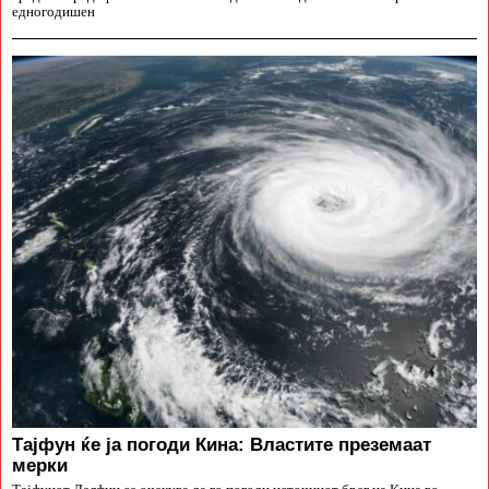
едногодишен
Тајфун ќе ја погоди Кина: Властите преземаат
мерки