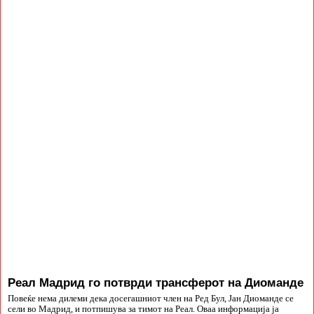
Реал Мадрид го потврди трансферот на Диоманде
Повеќе нема дилеми дека досегашниот член на Ред Бул, Јан Диоманде се
сели во Мадрид, и потпишува за тимот на Реал. Оваа информација ја