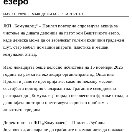
езеро
MAY 11, 2026
МАКЕДОНИЈА
1 MIN READ
ЈКП „Комуналец“ – Прилеп повторно спроведува акција за
чистење на дивата депонија на патот кон Вештачкото езеро,
каде денеска може да се забележат големи количини градежен
шут, стар мебел, домашни апарати, пластика и мешан
комунален отпад.
Иако локацијата беше целосно исчистена на 15 ноември 2025
година во рамки на еко акција организирана од Општина
Прилеп и јавното претпријатие, само по неколку месеци
состојбата повторно е алармантна. Граѓаните секојдневно
реагираат до „Комуналец“ поради несовесното фрлање отпад, а
депонијата повторно претставува сериозен проблем за
животната средина.
Директорот на ЈКП „Комуналец“ – Прилеп, Љубиша
Јовановски, апелираше до граѓаните и компаниите да покажат