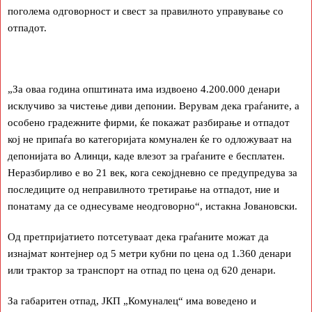
поголема одговорност и свест за правилното управување со
отпадот.
„За оваа година општината има издвоено 4.200.000 денари
исклучиво за чистење диви депонии. Верувам дека граѓаните, а
особено градежните фирми, ќе покажат разбирање и отпадот
кој не припаѓа во категоријата комунален ќе го одложуваат на
депонијата во Алинци, каде влезот за граѓаните е бесплатен.
Неразбирливо е во 21 век, кога секојдневно се предупредува за
последиците од неправилното третирање на отпадот, ние и
понатаму да се однесуваме неодговорно“, истакна Јовановски.
Од претпријатието потсетуваат дека граѓаните можат да
изнајмат контејнер од 5 метри кубни по цена од 1.360 денари
или трактор за транспорт на отпад по цена од 620 денари.
За габаритен отпад, ЈКП „Комуналец“ има воведено и