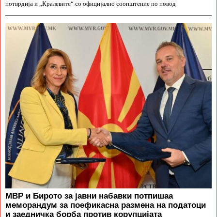
потврдија и „Кралевите“ со официјално соопштение по повод
МВР и Бирото за јавни набавки потпишаа
меморандум за поефикасна размена на податоци
и заедничка борба против корупцијата