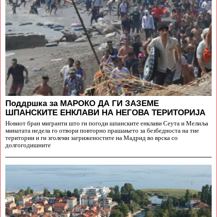
Поддршка за МАРОКО ДА ГИ ЗАЗЕМЕ
ШПАНСКИТЕ ЕНКЛАВИ НА НЕГОВА ТЕРИТОРИЈА
Новиот бран мигранти што ги погоди шпанските енклави Сеута и Мелиља
минатата недела го отвори повторно прашањето за безбедноста на тие
територии и ги зголеми загриженостите на Мадрид во врска со
долгогодишните