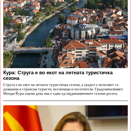
Ќура: Струга е во екот на летната туристичка
сезона
Струга е во екот на летната туристичка сезона, а градот е исполнет со
домашни и странски туристи, иселеници и посетители. Градоначалникот
Менди Ќура оцени дека ова е една од најдинамичните сезони досега,