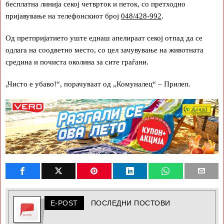
бесплатна линија секој четврток и петок, со претходно
пријавување на телефонскиот број
048/428-992
.
Од претпријатието уште еднаш апелираат секој отпад да се
одлага на соодветно место, со цел зачувување на животната
средина и почиста околина за сите граѓани.
„Чисто е убаво!“, порачуваат од „Комуналец“ – Прилеп.
E-POST
ПОСЛЕДНИ ПОСТОВИ