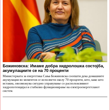
Божиновска: Имаме добра хидролошка состојба,
акумулациите се на 70 проценти
Министерката за енергетика Сања Божиновска соопшти дека домашните
акумулации во моментов се исполнети околу 70 проценти, што, како што
истакна, овозможува сигурно управување со расположливиот
хидропотенцијал и стабилно функционирање на електроенергетскиот
систем.