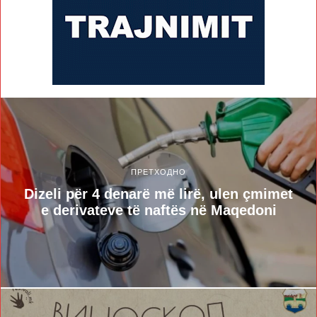
ПРЕТХОДНО
Dizeli për 4 denarë më lirë, ulen çmimet
e derivateve të naftës në Maqedoni