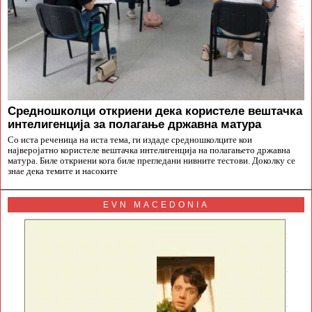
Средношколци откриени дека користеле вештачка
интелигенција за полагање државна матура
Со иста реченица на иста тема, ги издаде средношколците кои
најверојатно користеле вештачка интелигенција на полагањето државна
матура. Биле откриени кога биле прегледани нивните тестови. Доколку се
знае дека темите и насоките
EVN MACEDONIA