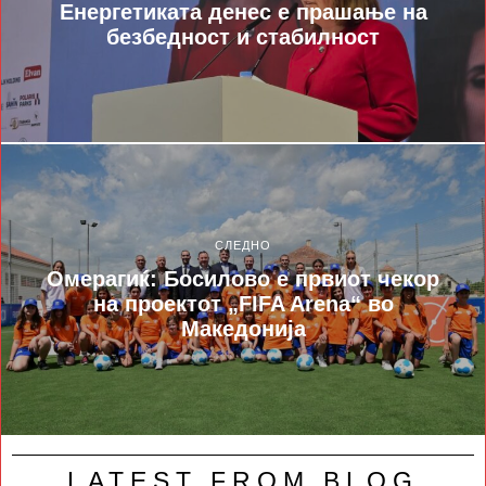
Енергетиката денес е прашање на
безбедност и стабилност
СЛЕДНО
Омерагиќ: Босилово е првиот чекор
на проектот „FIFA Arena“ во
Македонија
LATEST FROM BLOG