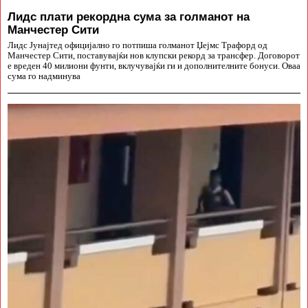
Лидс плати рекордна сума за голманот на
Манчестер Сити
Лидс Јунајтед официјално го потпиша голманот Џејмс Трафорд од
Манчестер Сити, поставувајќи нов клупски рекорд за трансфер. Договорот
е вреден 40 милиони фунти, вклучувајќи ги и дополнителните бонуси. Оваа
сума го надминува