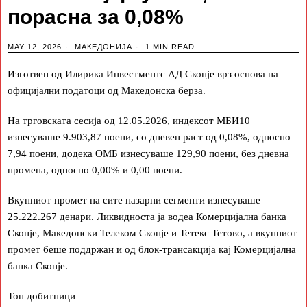
порасна за 0,08%
MAY 12, 2026
МАКЕДОНИЈА
1 MIN READ
Изготвен од Илирика Инвестментс АД Скопје врз основа на
официјални податоци од Македонска берза.
На трговската сесија од 12.05.2026, индексот МБИ10
изнесуваше 9.903,87 поени, со дневен раст од 0,08%, односно
7,94 поени, додека ОМБ изнесуваше 129,90 поени, без дневна
промена, односно 0,00% и 0,00 поени.
Вкупниот промет на сите пазарни сегменти изнесуваше
25.222.267 денари. Ликвидноста ја водеа Комерцијална банка
Скопје, Македонски Телеком Скопје и Тетекс Тетово, а вкупниот
промет беше поддржан и од блок-трансакција кај Комерцијална
банка Скопје.
Топ добитници