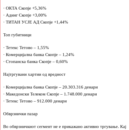
· ОКТА Скопје +5,36%
· Адинг Скопје +3,00%
· ТИТАН УСЈЕ АД Скопје +1,44%
Топ губитници
· Тетекс Тетово – 1,55%
· Комерцијална банка Скопје – 1,24%
· Стопанска банка Скопје – 0,60%
Најтргувани хартии од вредност
· Комерцијална банка Скопје – 20.303.316 денари
· Македонски Телеком Скопје – 1.748.000 денари
· Тетекс Тетово – 912.000 денари
Обврзнички пазар
Во обврзничкиот сегмент не е прикажано активно тргување. Кај