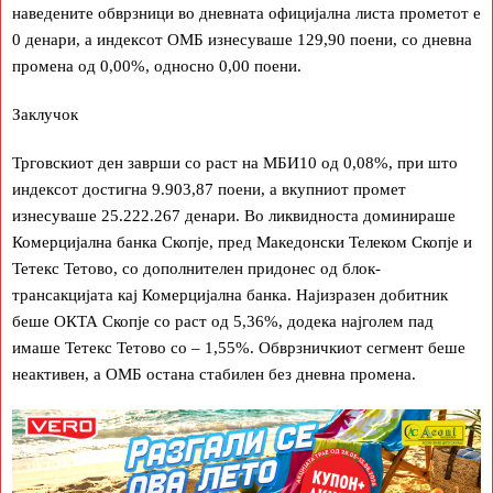
наведените обврзници во дневната официјална листа прометот е
0 денари, а индексот ОМБ изнесуваше 129,90 поени, со дневна
промена од 0,00%, односно 0,00 поени.
Заклучок
Трговскиот ден заврши со раст на МБИ10 од 0,08%, при што
индексот достигна 9.903,87 поени, а вкупниот промет
изнесуваше 25.222.267 денари. Во ликвидноста доминираше
Комерцијална банка Скопје, пред Македонски Телеком Скопје и
Тетекс Тетово, со дополнителен придонес од блок-
трансакцијата кај Комерцијална банка. Најизразен добитник
беше ОКТА Скопје со раст од 5,36%, додека најголем пад
имаше Тетекс Тетово со – 1,55%. Обврзничкиот сегмент беше
неактивен, а ОМБ остана стабилен без дневна промена.