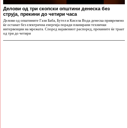
Делови од три скопски општини денеска без
струја, прекини до четири часа
Делови од општините Гази Баба, Бутел и Кисела Вода денеска привремено
ќе останат без електрична енергија поради планирани технички
интервенции на мрежата. Според најавениот распоред, прекините ќе траат
од три до четири