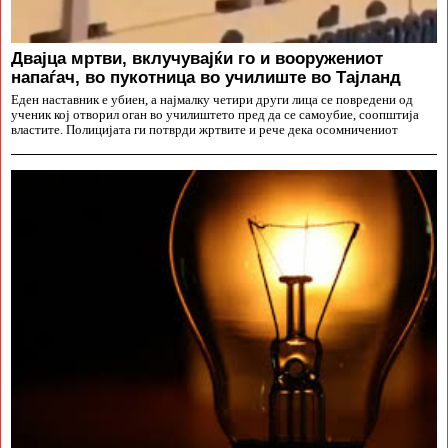
Двајца мртви, вклучувајќи го и вооружениот
напаѓач, во пукотница во училиште во Тајланд
Еден наставник е убиен, а најмалку четири други лица се повредени од
ученик кој отворил оган во училиштето пред да се самоубие, соопштија
властите. Полицијата ги потврди жртвите и рече дека осомничениот