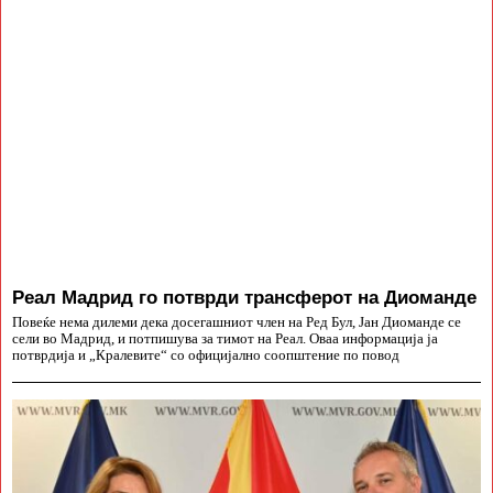
Реал Мадрид го потврди трансферот на Диоманде
Повеќе нема дилеми дека досегашниот член на Ред Бул, Јан Диоманде се
сели во Мадрид, и потпишува за тимот на Реал. Оваа информација ја
потврдија и „Кралевите“ со официјално соопштение по повод