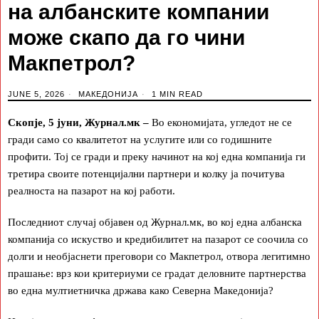
на албанските компании
може скапо да го чини
Макпетрол?
JUNE 5, 2026
МАКЕДОНИЈА
1 MIN READ
Скопје, 5 јуни, Журнал.мк –
Во економијата, угледот не се
гради само со квалитетот на услугите или со годишните
профити. Тој се гради и преку начинот на кој една компанија ги
третира своите потенцијални партнери и колку ја почитува
реалноста на пазарот на кој работи.
Последниот случај објавен од Журнал.мк, во кој една албанска
компанија со искуство и кредибилитет на пазарот се соочила со
долги и необјаснети преговори со Макпетрол, отвора легитимно
прашање: врз кои критериуми се градат деловните партнерства
во една мултиетничка држава како Северна Македонија?