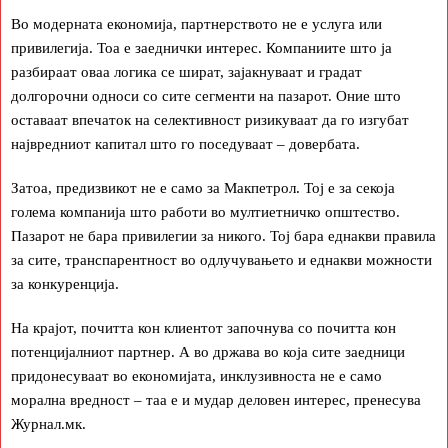
Во модерната економија, партнерството не е услуга или
привилегија. Тоа е заеднички интерес. Компаниите што ја
разбираат оваа логика се шират, зајакнуваат и градат
долгорочни односи со сите сегменти на пазарот. Оние што
оставаат впечаток на селективност ризикуваат да го изгубат
највредниот капитал што го поседуваат – довербата.
Затоа, предизвикот не е само за Макпетрол. Тој е за секоја
голема компанија што работи во мултиетничко општество.
Пазарот не бара привилегии за никого. Тој бара еднакви правила
за сите, транспарентност во одлучувањето и еднакви можности
за конкуренција.
На крајот, почитта кон клиентот започнува со почитта кон
потенцијалниот партнер. А во држава во која сите заедници
придонесуваат во економијата, инклузивноста не е само
морална вредност – таа е и мудар деловен интерес, пренесува
Журнал.мк.