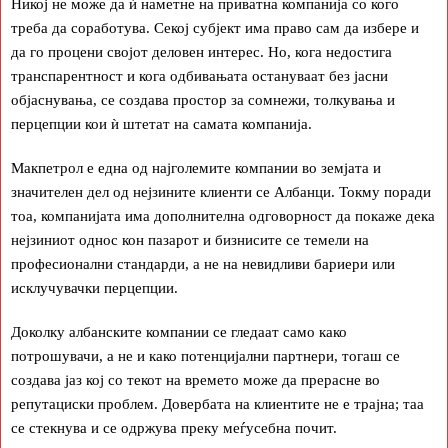
Никој не може да ѝ наметне на приватна компанија со кого
треба да соработува. Секој субјект има право сам да избере и
да го процени својот деловен интерес. Но, кога недостига
транспарентност и кога одбивањата остануваат без јасни
објаснувања, се создава простор за сомнежи, толкувања и
перцепции кои ѝ штетат на самата компанија.
Макпетрол е една од најголемите компании во земјата и
значителен дел од нејзините клиенти се Албанци. Токму поради
тоа, компанијата има дополнителна одговорност да покаже дека
нејзиниот однос кон пазарот и бизнисите се темели на
професионални стандарди, а не на невидливи бариери или
исклучувачки перцепции.
Доколку албанските компании се гледаат само како
потрошувачи, а не и како потенцијални партнери, тогаш се
создава јаз кој со текот на времето може да прерасне во
репутациски проблем. Довербата на клиентите не е трајна; таа
се стекнува и се одржува преку меѓусебна почит.