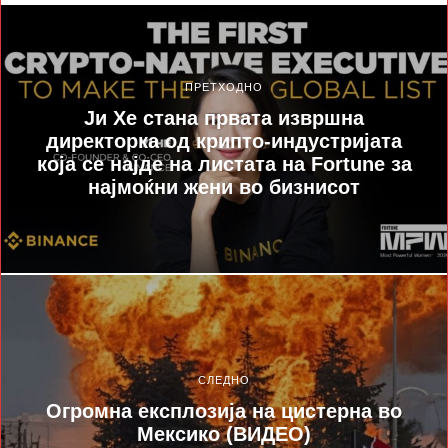
ПРЕТХОДНО
Ји Хе стана првата извршна
директорка од крипто-индустријата
која се најде на листата на Fortune за
најмоќни жени во бизнисот
СЛЕДНО
Огромна експлозија на цистерна во
Мексико (ВИДЕО)