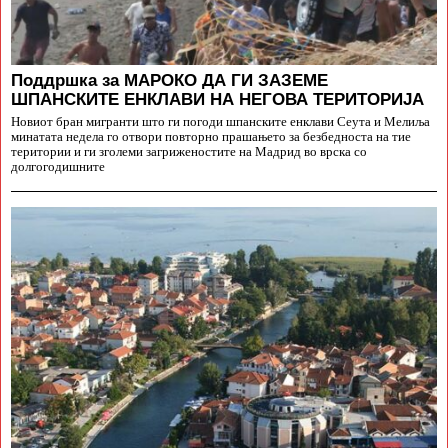
Поддршка за МАРОКО ДА ГИ ЗАЗЕМЕ
ШПАНСКИТЕ ЕНКЛАВИ НА НЕГОВА ТЕРИТОРИЈА
Новиот бран мигранти што ги погоди шпанските енклави Сеута и Мелиља
минатата недела го отвори повторно прашањето за безбедноста на тие
територии и ги зголеми загриженостите на Мадрид во врска со
долгогодишните