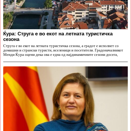
Ќура: Струга е во екот на летната туристичка
сезона
Струга е во екот на летната туристичка сезона, а градот е исполнет со
домашни и странски туристи, иселеници и посетители. Градоначалникот
Менди Ќура оцени дека ова е една од најдинамичните сезони досега,