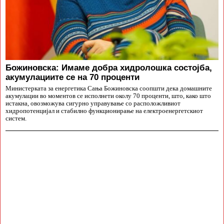
Божиновска: Имаме добра хидролошка состојба,
акумулациите се на 70 проценти
Министерката за енергетика Сања Божиновска соопшти дека домашните
акумулации во моментов се исполнети околу 70 проценти, што, како што
истакна, овозможува сигурно управување со расположливиот
хидропотенцијал и стабилно функционирање на електроенергетскиот
систем.