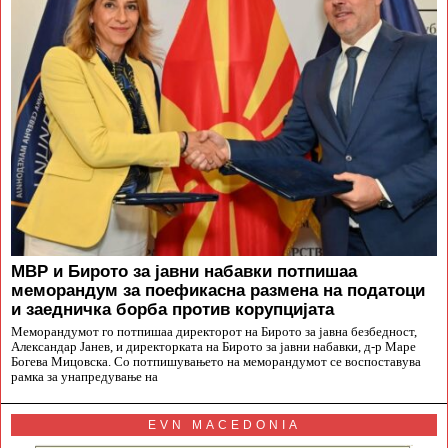
МВР и Бирото за јавни набавки потпишаа
меморандум за поефикасна размена на податоци
и заедничка борба против корупцијата
Меморандумот го потпишаа директорот на Бирото за јавна безбедност,
Александар Јанев, и директорката на Бирото за јавни набавки, д-р Маре
Богева Мицовска. Со потпишувањето на меморандумот се воспоставува
рамка за унапредување на
EVN MACEDONIA