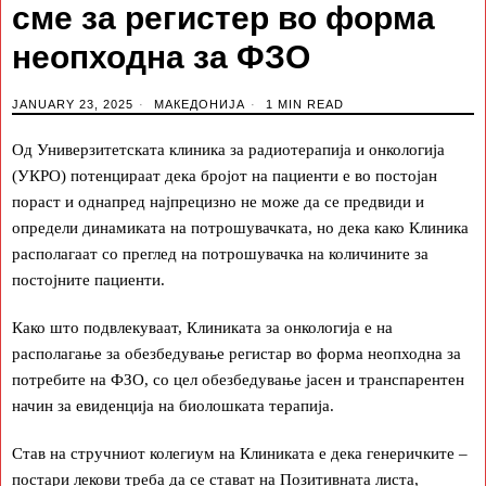
сме за регистер во форма
неопходна за ФЗО
JANUARY 23, 2025
МАКЕДОНИЈА
1 MIN READ
Од Универзитетската клиника за радиотерапија и онкологија
(УКРО) потенцираат дека бројот на пациенти е во постојан
пораст и однапред најпрецизно не може да се предвиди и
определи динамиката на потрошувачката, но дека како Клиника
располагаат со преглед на потрошувачка на количините за
постојните пациенти.
Како што подвлекуваат, Клиниката за онкологија е на
располагање за обезбедување регистар во форма неопходна за
потребите на ФЗО, со цел обезбедување јасен и транспарентен
начин за евиденција на биолошката терапија.
Став на стручниот колегиум на Клиниката е дека генеричките –
постари лекови треба да се стават на Позитивната листа,