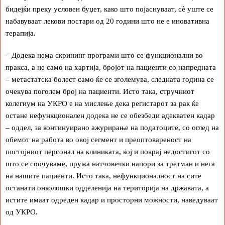
бидејќи преку условен буџет, како што појаснуваат, сѐ уште се
набавуваат лекови постари од 20 години што не е иновативна
терапија.
– Додека нема скрининг програми што се функционални во
пракса, а не само на хартија, бројот на пациенти со напредната
– метастатска болест само ќе се зголемува, следната година се
очекува поголем број на пациенти. Исто така, стручниот
колегиум на УКРО е на мислење дека регистарот за рак ќе
остане нефункционален додека не се обезбеди адекватен кадар
– оддел, за континуирано ажурирање на податоците, со оглед на
обемот на работа во овој сегмент и преоптовареност на
постојниот персонал на клиниката, кој и покрај недостигот со
што се соочуваме, пружа натчовечки напори за третман и нега
на нашите пациенти. Исто така, нефункционалност на сите
останати онколошки одделенија на територија на државата, а
истите имаат одреден кадар и просторни можности, наведуваат
од УКРО.