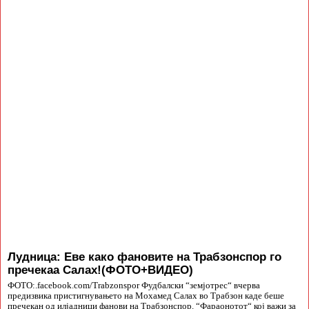
Лудница: Еве како фановите на Трабзонспор го
пречекаа Салах!(ФОТО+ВИДЕО)
ФОТО:.facebook.com/Trabzonspor Фудбалски “земјотрес“ вчерва
предизвика пристигнувањето на Мохамед Салах во Трабзон каде беше
пречекан од илјадници фанови на Трабзонспор. “Фараонотот“ кој важи за