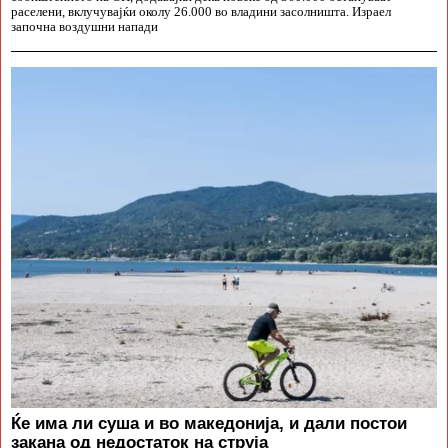
раселени, вклучувајќи околу 26.000 во владини засолништа. Израел
започна воздушни напади
Ќе има ли суша и во македонија, и дали постои
закана од недостаток на струја