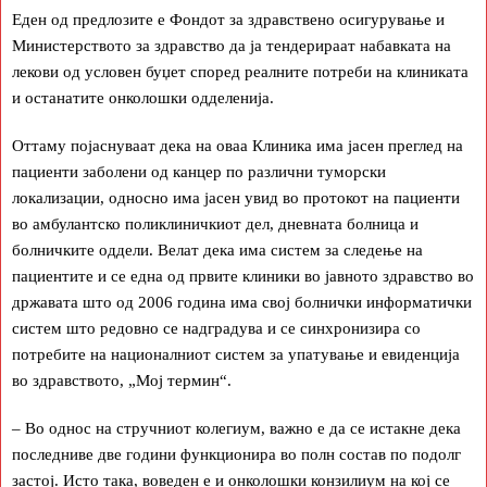
Еден од предлозите е Фондот за здравствено осигурување и
Министерството за здравство да ја тендерираат набавката на
лекови од условен буџет според реалните потреби на клиниката
и останатите онколошки одделенија.
Оттаму појаснуваат дека на оваа Клиника има јасен преглед на
пациенти заболени од канцер по различни туморски
локализации, односно има јасен увид во протокот на пациенти
во амбулантско поликлиничкиот дел, дневната болница и
болничките оддели. Велат дека има систем за следење на
пациентите и се една од првите клиники во јавното здравство во
државата што од 2006 година има свој болнички информатички
систем што редовно се надградува и се синхронизира со
потребите на националниот систем за упатување и евиденција
во здравството, „Мој термин“.
– Во однос на стручниот колегиум, важно е да се истакне дека
последниве две години функционира во полн состав по подолг
застој. Исто така, воведен е и онколошки конзилиум на кој се