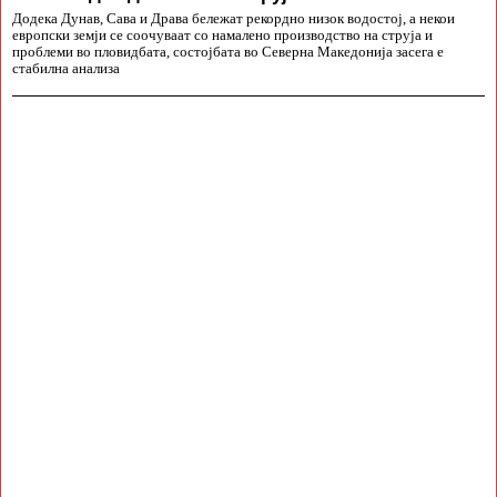
Додека Дунав, Сава и Драва бележат рекордно низок водостој, а некои
европски земји се соочуваат со намалено производство на струја и
проблеми во пловидбата, состојбата во Северна Македонија засега е
стабилна анализа