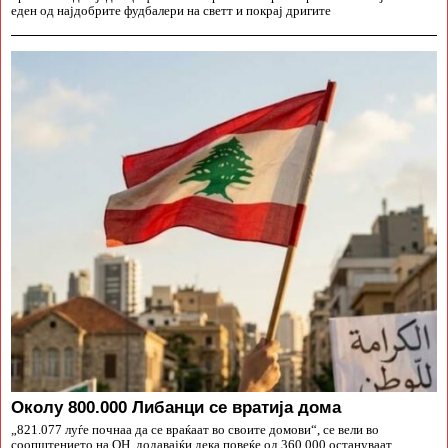
еден од најдобрите фудбалери на светт и покрај дригите
Околу 800.000 Либанци се вратија дома
„821.077 луѓе почнаа да се враќаат во своите домови“, се вели во
соопштението на ОН, додавајќи дека повеќе од 360.000 остануваат