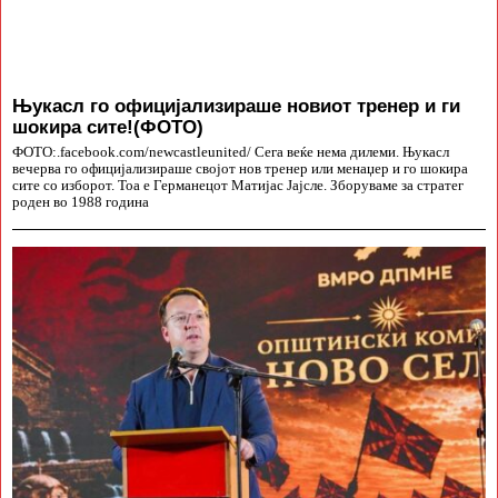
Њукасл го официјализираше новиот тренер и ги
шокира сите!(ФОТО)
ФОТО:.facebook.com/newcastleunited/ Сега веќе нема дилеми. Њукасл
вечерва го официјализираше својот нов тренер или менаџер и го шокира
сите со изборот. Тоа е Германецот Матијас Јајсле. Зборуваме за стратег
роден во 1988 година