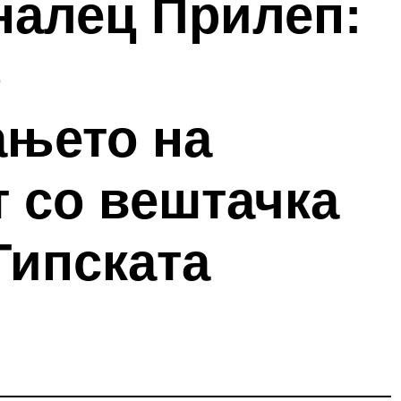
налец Прилеп:
о
ањето на
 со вештачка
Типската