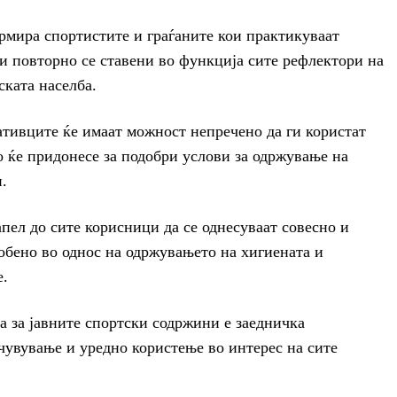
мира спортистите и граѓаните кои практикуваат
 и повторно се ставени во функција сите рефлектори на
ската населба.
ативците ќе имаат можност непречено да ги користат
о ќе придонесе за подобри услови за одржување на
.
апел до сите корисници да се однесуваат совесно и
собено во однос на одржувањето на хигиената и
е.
 за јавните спортски содржини е заедничка
чувување и уредно користење во интерес на сите