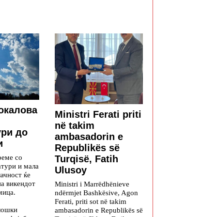
окалова
Ministri Ferati priti
në takim
ури до
ambasadorin e
и
Republikës së
реме со
Turqisë, Fatih
атури и мала
Ulusoy
ачност ќе
на викендот
Ministri i Marrëdhënieve
мица.
ndërmjet Bashkësive, Agon
Ferati, priti sot në takim
лошки
ambasadorin e Republikës së