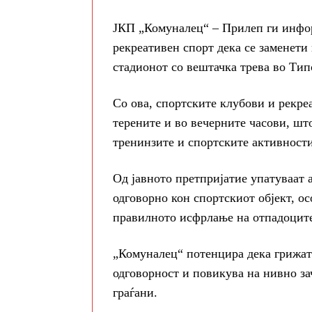
ЈКП „Комуналец“ – Прилеп ги инфор
рекреативен спорт дека се заменети
стадионот со вештачка трева во Тип
Со ова, спортските клубови и рекре
терените и во вечерните часови, шт
тренинзите и спортските активности
Од јавното претпријатие упатуваат 
одговорно кон спортскиот објект, о
правилното исфрлање на отпадоцит
„Комуналец“ потенцира дека грижата
одговорност и повикува на нивно за
граѓани.