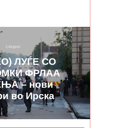
СЛЕДНО
О) ЛУЃЕ СО
МКИ ФРЛАА
ЊА – нови
и во Ирска