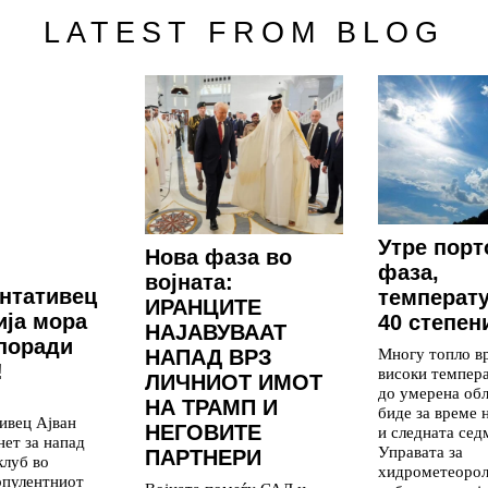
LATEST FROM BLOG
Утре порт
Нова фаза во
фаза,
војната:
нтативец
температ
ИРАНЦИТЕ
ија мора
40 степен
НАЈАВУВААТ
 поради
Многу топло в
НАПАД ВРЗ
!
високи темпер
ЛИЧНИОТ ИМОТ
до умерена обл
НА ТРАМП И
биде за време 
ивец Ајван
НЕГОВИТЕ
и следната сед
нет за напад
Управата за
ПАРТНЕРИ
клуб во
хидрометеоро
рпулентниот