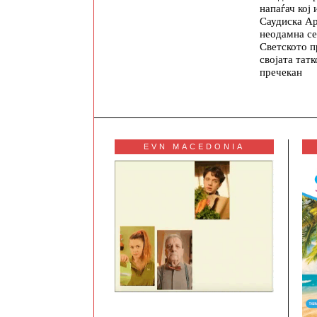
напаѓач кој 
Саудиска Ар
неодамна се
Светското п
својата тат
пречекан
EVN MACEDONIA