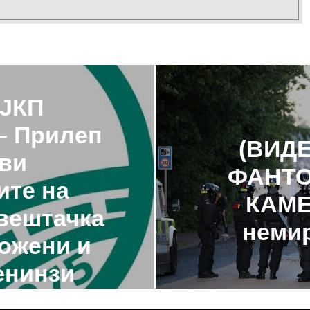
 ЈКП
– Прилеп
(ВИДЕ
ови
ФАНТО
ите на
КАМЕ
 вештачка
немир
можени и
енинзи