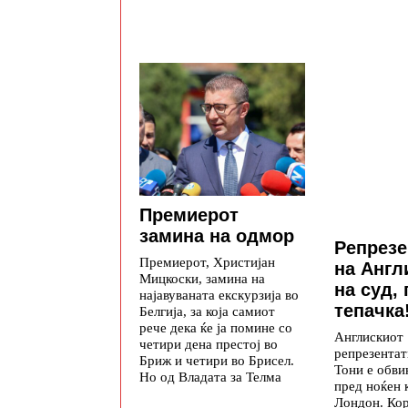
Премиерот
замина на одмор
Репрезе
Премиерот, Христијан
на Англ
Мицкоски, замина на
на суд,
најавуваната екскурзија во
тепачка
Белгија, за која самиот
рече дека ќе ја помине со
Англискиот
четири дена престој во
репрезентат
Бриж и четири во Брисел.
Тони е обви
Но од Владата за Телма
пред ноќен 
Лондон. Ко