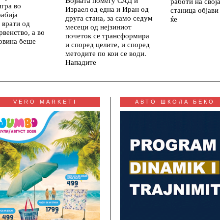
Војната помеѓу САД и
работи на свој
игра во
Израел од една и Иран од
станица објави
абија
друга стана, за само седум
ќе
 врати од
месеци од нејзиниот
рвенство, а во
почеток се трансформира
ковина беше
и според целите, и според
методите по кои се води.
Нападите
VERO MARKETI
АВТО ШКОЛА БЕКО