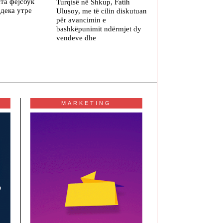
ата фејсбук
Turqisë në Shkup, Fatih
 дека утре
Ulusoy, me të cilin diskutuan
për avancimin e
bashkëpunimit ndërmjet dy
vendeve dhe
MARKETING