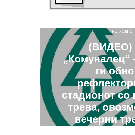
ПРЕТХОДНО
(ВИДЕО)
„Комуналец“ 
ги обн
рефлектор
стадионот со
трева, овоз
вечерни тр