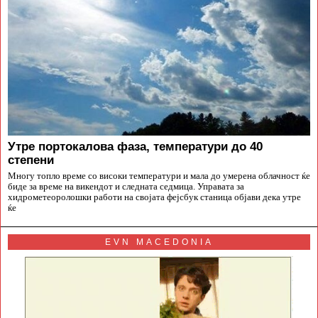
Утре портокалова фаза, температури до 40
степени
Многу топло време со високи температури и мала до умерена облачност ќе
биде за време на викендот и следната седмица. Управата за
хидрометеоролошки работи на својата фејсбук станица објави дека утре
ќе
EVN MACEDONIA