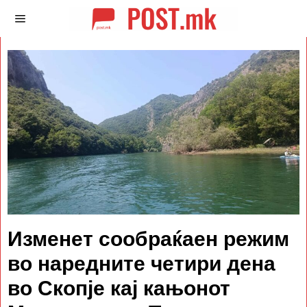
Изменет сообраќаен режим
во наредните четири дена
во Скопје кај кањонот