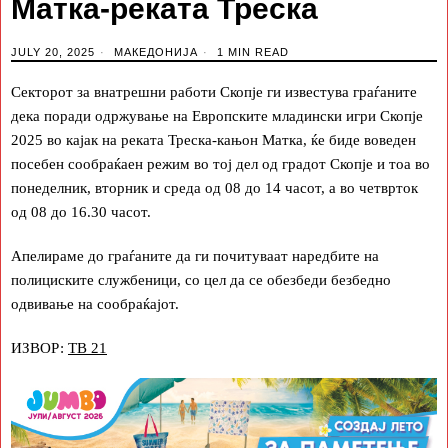
Матка-реката Треска
JULY 20, 2025
МАКЕДОНИЈА
1 MIN READ
Секторот за внатрешни работи Скопје ги известува граѓаните
дека поради одржување на Европските младински игри Скопје
2025 во кајак на реката Треска-кањон Матка, ќе биде воведен
посебен сообраќаен режим во тој дел од градот Скопје и тоа во
понеделник, вторник и среда од 08 до 14 часот, а во четврток
од 08 до 16.30 часот.
Апелираме до граѓаните да ги почитуваат наредбите на
полициските службеници, со цел да се обезбеди безбедно
одвивање на сообраќајот.
ИЗВОР:
ТВ 21