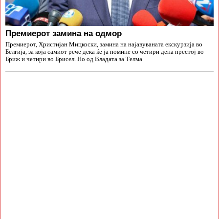
Премиерот замина на одмор
Премиерот, Христијан Мицкоски, замина на најавуваната екскурзија во
Белгија, за која самиот рече дека ќе ја помине со четири дена престој во
Бриж и четири во Брисел. Но од Владата за Телма