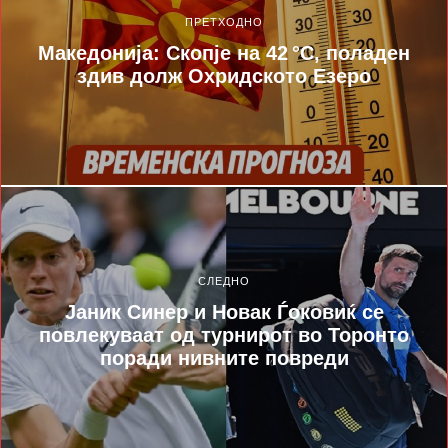
ПРЕТХОДНО
Македонија: Скопје на 42 °C, поладен
здив долж Охридското Езеро
СЛЕДНО
Јаник Синер и Новак Ѓоковиќ се
повлекуваат од турнирот во Торонто
поради нивните повреди