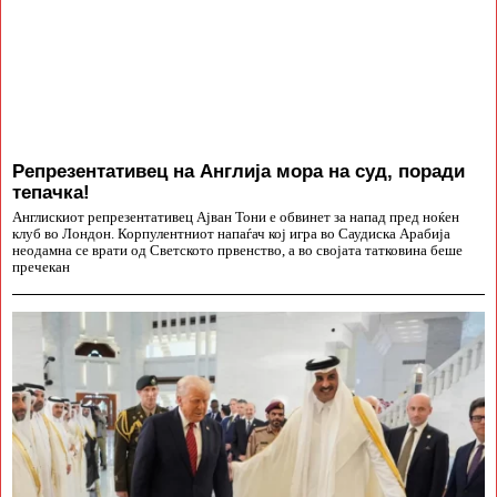
Репрезентативец на Англија мора на суд, поради
тепачка!
Англискиот репрезентативец Ајван Тони е обвинет за напад пред ноќен
клуб во Лондон. Корпулентниот напаѓач кој игра во Саудиска Арабија
неодамна се врати од Светското првенство, а во својата татковина беше
пречекан