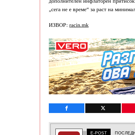
дополнителен инфлаторен притисок.
„сега не е време“ за раст на минима
ИЗВОР:
racin.mk
E-POST
ПОСЛЕД