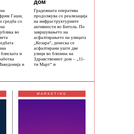
дом
 на
Градежната оператива
фрим Гаши,
продолжува со реализација
и средба со
на инфраструктурните
 на
активности во Битола. По
ублика во
завршувањето на
вета
асфалтирањето на улицата
редбата
„Козара“, денеска се
ана
асфалтирани уште две
 блиската и
улици во близина на
работка
Здравствениот дом – „11-
Македонија и
ти Март“ и
MARKETING