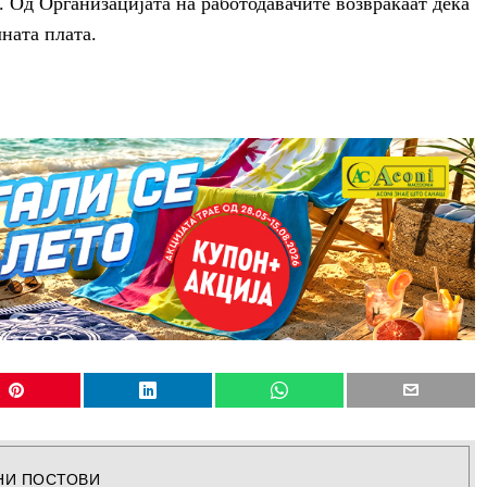
 Од Организацијата на работодавачите возвраќаат дека
лната плата.
НИ ПОСТОВИ