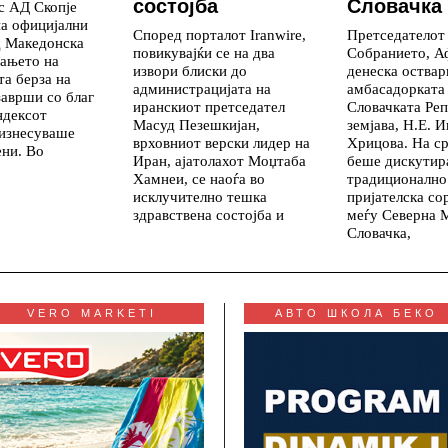
состојба
Словачка
с АД Скопје
на официјални
Според порталот Iranwire,
Претседателот
д Македонска
повикувајќи се на два
Собранието, А
вањето на
извори блиски до
денеска оствар
а берза на
администрацијата на
амбасадорката
заврши со благ
иранскиот претседател
Словачката Реп
ндексот
Масуд Пезешкијан,
земјава, Н.Е. И
 изнесуваше
врховниот верски лидер на
Хрицова. На с
ени. Во
Иран, ајатолахот Моџтаба
беше дискутир
Хамнеи, се наоѓа во
традиционално
исклучително тешка
пријателска со
здравствена состојба и
меѓу Северна 
Словачка,
VERO MARKETI
АВТО ШКОЛА БЕКО