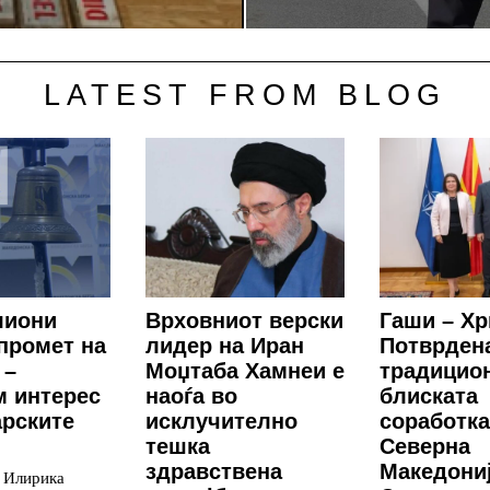
LATEST FROM BLOG
лиони
Врховниот верски
Гаши – Хр
промет на
лидер на Иран
Потврден
 –
Моџтаба Хамнеи е
традицио
м интерес
наоѓа во
блиската
арските
исклучително
соработка
тешка
Северна
здравствена
Македониј
д Илирика