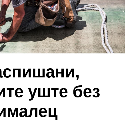
аспишани,
ите уште без
нималец