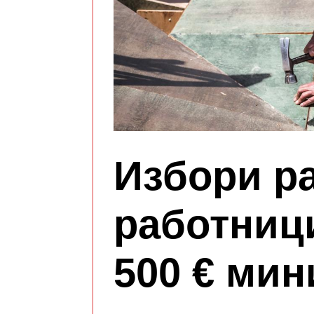
Избори р
работниц
500 € ми