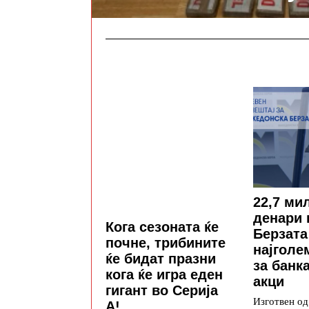
22,7 ми
денари 
Кога сезоната ќе
Берзата
почне, трибините
најголе
ќе бидат празни
за банк
кога ќе игра еден
акци
гигант во Серија
Изготвен о
А!