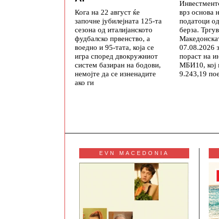
Инвестмент
врз основа 
Кога на 22 август ќе
податоци о
започне јубилејната 125-та
берза. Тргу
сезона од италијанското
Македонскат
фудбалско првенство, а
07.08.2026 
воедно и 95-тата, која се
пораст на и
игра според двокружниот
МБИ10, кој
систем базиран на бодови,
9.243,19 по
немојте да се изненадите
ако ги
EVN MACEDONIA