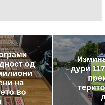
лограми
Измина
едност од
дури 11
 милиони
пре
ени на
терито
ето во
н