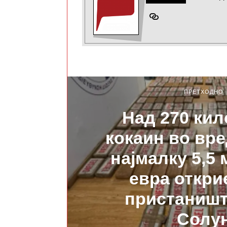
ПРЕТХОДНО
Над 270 ки
кокаин во вр
најмалку 5,5
евра откри
пристаништ
Солу