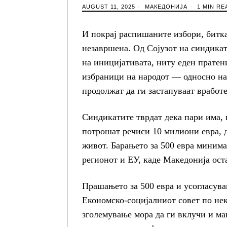
AUGUST 11, 2025
МАКЕДОНИЈА
1 MIN RE
И покрај распишаните избори, битка
незавршена. Од Сојузот на синдикат
на иницијативата, ниту еден пратен
избраници на народот — односно на 
продолжат да ги застапуваат вработ
Синдикатите тврдат дека пари има, 
потрошат речиси 10 милиони евра, д
живот. Барањето за 500 евра минима
регионот и ЕУ, каде Македонија ост
Прашањето за 500 евра и усогласува
Економско-социјалниот совет по нек
зголемување мора да ги вклучи и м