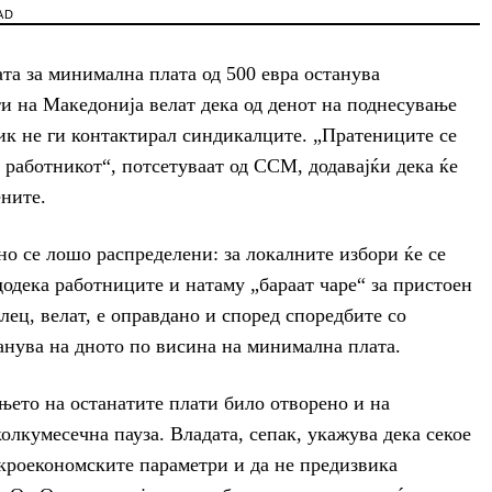
AD
та за минимална плата од 500 евра останува
и на Македонија велат дека од денот на поднесување
ик не ги контактирал синдикалците. „Пратениците се
работникот“, потсетуваат од ССМ, додавајќи дека ќе
ените.
но се лошо распределени: за локалните избори ќе се
одека работниците и натаму „бараат чаре“ за пристоен
лец, велат, е оправдано и според споредбите со
анува на дното по висина на минимална плата.
њето на останатите плати било отворено и на
олкумесечна пауза. Владата, сепак, укажува дека секое
акроекономските параметри и да не предизвика