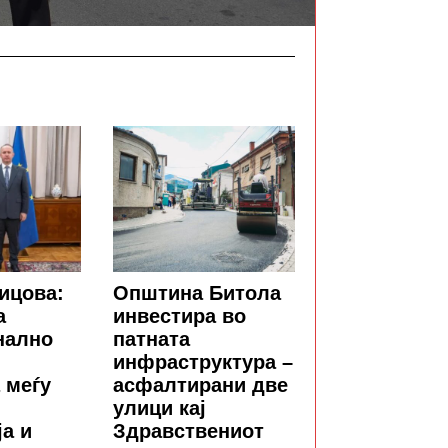
ицова:
Општина Битола
а
инвестира во
нално
патната
инфраструктура –
 меѓу
асфалтирани две
улици кај
а и
Здравствениот