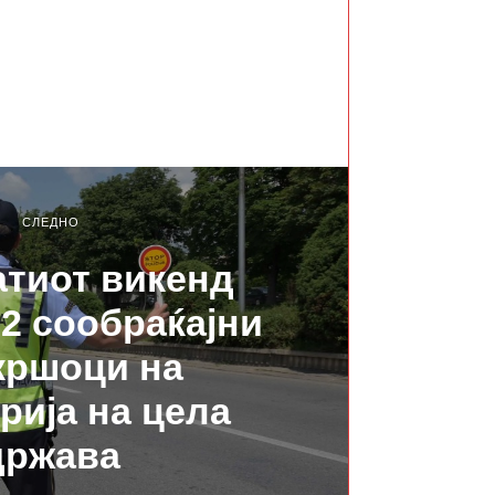
СЛЕДНО
тиот викенд
72 сообраќајни
кршоци на
рија на цела
држава