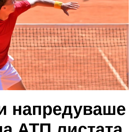
и напредуваше
на АТП листата