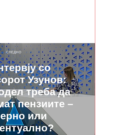
СЛЕДНО
нтервју со
орот Узунов:
модел треба да
мат пензиите –
ерно или
ентуално?