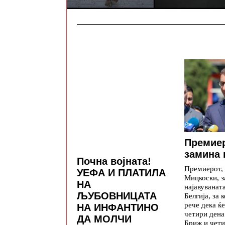
Премие
замина 
Почна војната!
Премиерот,
УЕФА И ПЛАТИЛА
Мицкоски, з
НА
најавуваната
ЉУБОВНИЦАТА
Белгија, за 
рече дека ќе
НА ИНФАНТИНО
четири дена
ДА МОЛЧИ
Бриж и чети