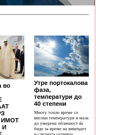
Утре портокалова
а во
фаза,
температури до
Е
40 степени
ААТ
Многу топло време со
РЗ
високи температури и мала
 ИМОТ
до умерена облачност ќе
 И
биде за време на викендот
Е
и следната седмица.