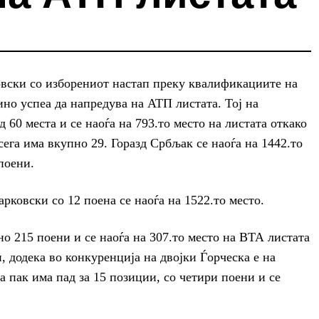
вски со изборениот настап преку квалификациите на
но успеа да напредува на АТП листата. Тој на
60 места и се наоѓа на 793.то место на листата откако
сега има вкупно 29. Горазд Србљак се наоѓа на 1442.то
поени.
рковски со 12 поена се наоѓа на 1522.то место.
о 215 поени и се наоѓа на 307.то место на ВТА листата
, додека во конкуренција на двојки Ѓорческа е на
а пак има пад за 15 позиции, со четири поени и се