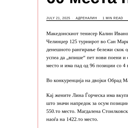
JULY 21, 2025
АДРЕНАЛИН
1 MIN READ
Македонскиот тенисер Калин Ивано
Челинџер 125 турнирот во Сан Мари
денешното рангирање бележи скок од 
успеа да „впише“ пет нови поени и 
место и има пад од 96 позиции со 4 
Во конкуренција на двојки Обрад Ма
Кај жените Лина Ѓорческа има вкупн
што значи напредок за осум позиции
550.то место. Магдалена Стоилковск
наоѓа на 1422.то место.