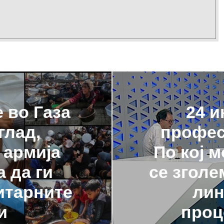
 во Газа
24 и
глад,
профес
 армија
По кој 
 да ги
се зголе
итарните
лин
и
проц