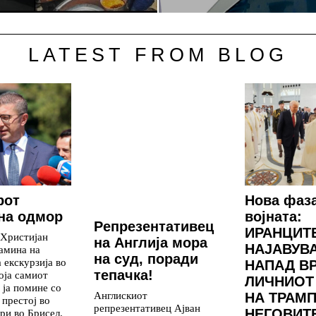
LATEST FROM BLOG
рот
Нова фаз
на одмор
војната:
Репрезентативец
ИРАНЦИТ
 Христијан
на Англија мора
НАЈАВУВ
амина на
на суд, поради
 екскурзија во
НАПАД В
тепачка!
која самиот
ЛИЧНИОТ
 ја помине со
Англискиот
НА ТРАМП
 престој во
репрезентативец Ајван
НЕГОВИТ
ри во Брисел.