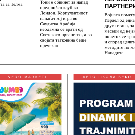
Тони е обвинет за напад
та за Телма
ПАРТНЕР
пред ноќен клуб во
Лондон. Корпулентниот
Војната помеѓ
напаѓач кој игра во
Израел од една
Саудиска Арабија
друга стана, з
неодамна се врати од
месеци од нејз
Светското првенство, а во
почеток се тр
својата татковина беше
и според целит
пречекан
методите по ко
Нападите
VERO MARKETI
АВТО ШКОЛА БЕКО