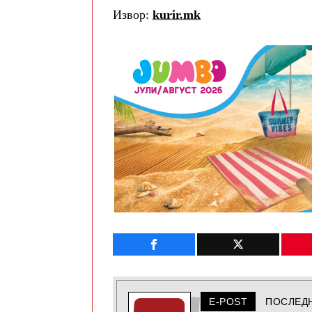
Извор:
kurir.mk
E-POST
ПОСЛЕД