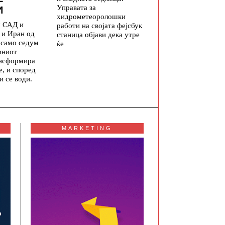
Управата за
И
хидрометеоролошки
у САД и
работи на својата фејсбук
 и Иран од
станица објави дека утре
а само седум
ќе
иниот
ансформира
е, и според
и се води.
MARKETING