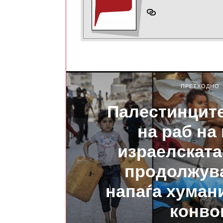
ПРЕТХОДНО
Палестинците
на раб на 
израелската
продолжува
напаѓа хуман
конво