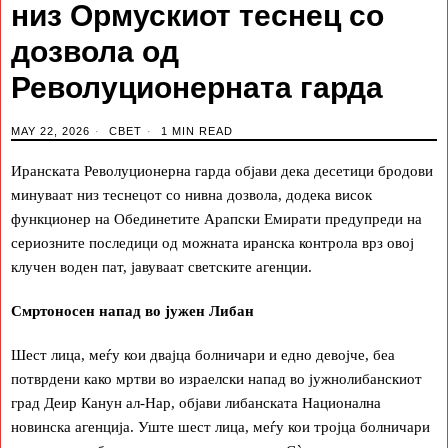
низ Ормускиот теснец со
дозвола од
Револуционерната гарда
MAY 22, 2026
СВЕТ
1 MIN READ
Иранската Револуционерна гарда објави дека десетици бродови
минуваат низ теснецот со нивна дозвола, додека висок
функционер на Обединетите Арапски Емирати предупреди на
сериозните последици од можната иранска контрола врз овој
клучен воден пат, јавуваат светските агенции.
Смртоносен напад во јужен Либан
Шест лица, меѓу кои двајца болничари и едно девојче, беа
потврдени како мртви во израелски напад во јужнолибанскиот
град Деир Канун ал-Нар, објави либанската Национална
новинска агенција. Уште шест лица, меѓу кои тројца болничари