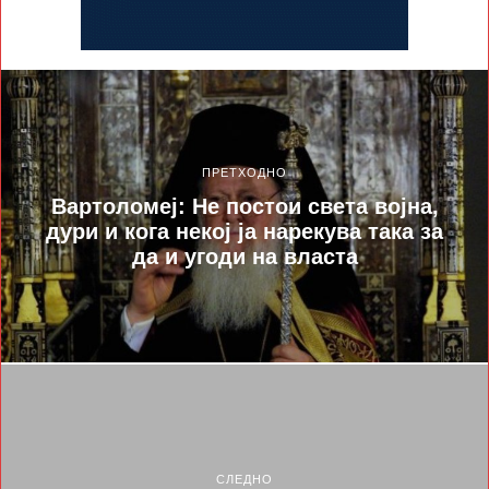
ПРЕТХОДНО
Вартоломеј: Не постои света војна,
дури и кога некој ја нарекува така за
да и угоди на власта
СЛЕДНО