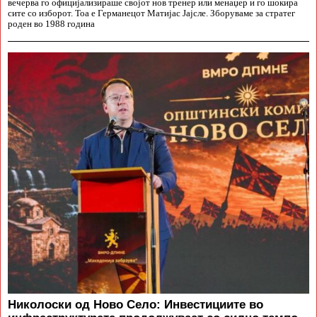
вечерва го официјализираше својот нов тренер или менаџер и го шокира
сите со изборот. Тоа е Германецот Матијас Јајсле. Зборуваме за стратег
роден во 1988 година
Николоски од Ново Село: Инвестициите во