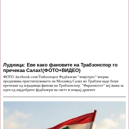
Лудница: Еве како фановите на Трабзонспор го
пречекаа Салах!(ФОТО+ВИДЕО)
ФОТО:.facebook.com/Trabzonspor Фудбалски “земјотрес“ вчерва
предизвика пристигнувањето на Мохамед Салах во Трабзон каде беше
пречекан од илјадници фанови на Трабзонспор. “Фараонотот“ кој важи за
еден од најдобрите фудбалери на светт и покрај дригите