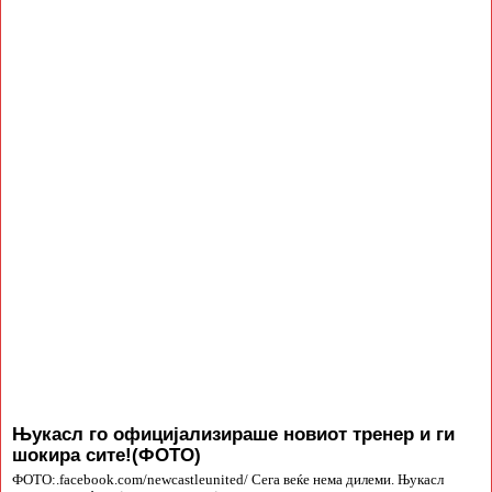
Њукасл го официјализираше новиот тренер и ги
шокира сите!(ФОТО)
ФОТО:.facebook.com/newcastleunited/ Сега веќе нема дилеми. Њукасл