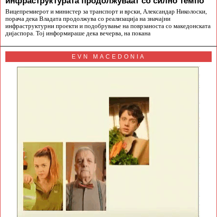
инфраструктурата продолжуваат со силно темпо
Вицепремиерот и министер за транспорт и врски, Александар Николоски,
порача дека Владата продолжува со реализација на значајни
инфраструктурни проекти и подобрување на поврзаноста со македонската
дијаспора. Тој информираше дека вечерва, на покана
EVN MACEDONIA