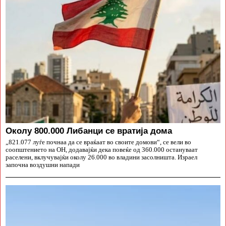
Околу 800.000 Либанци се вратија дома
„821.077 луѓе почнаа да се враќаат во своите домови“, се вели во
соопштението на ОН, додавајќи дека повеќе од 360.000 остануваат
раселени, вклучувајќи околу 26.000 во владини засолништа. Израел
започна воздушни напади