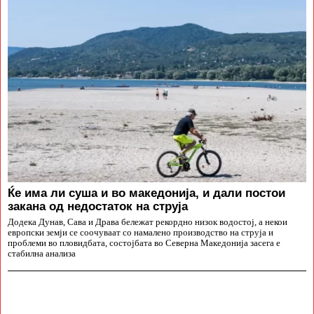
Ќе има ли суша и во македонија, и дали постои
закана од недостаток на струја
Додека Дунав, Сава и Драва бележат рекордно низок водостој, а некои
европски земји се соочуваат со намалено производство на струја и
проблеми во пловидбата, состојбата во Северна Македонија засега е
стабилна анализа