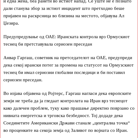
и една жена, беа ранети во истиот напад. Сè уште не е познато
дали станува збор за истиот инцидент што претходно беше
пријавен на раскрсница во близина на местото, објавува Ал
Џезира.
Предупредување од ОАЕ: Иранската контрола врз Ормускиот
теснец би претставувала сериозен преседан
Анвар Гаргаш, советник на претседателот на ОАЕ, предупреди
дека секој ирански потег за промена на статусот на Ормузскиот
теснец би имал сериозни глобални последици и би поставил
сериозен преседан.
Во изјава објавена од Ројтерс, Гаргаш нагласи дека европските
земји не треба да ја гледаат контролата на Иран врз теснецот
како далечен проблем, туку како прашање директно поврзано со
нивната енергетска и трговска безбедност. Тој додаде дека
Соединетите Американски Држави станале „централна точка“
во проценките на секоја земја од Заливот по војната со Иран.