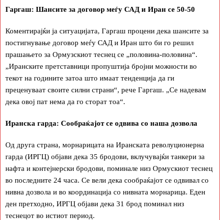
Гаргаш: Шансите за договор меѓу САД и Иран се 50-50
Коментирајќи ја ситуацијата, Гаргаш процени дека шансите за
постигнување договор меѓу САД и Иран што би го решил
прашањето за Ормузскиот теснец се „половина-половина“.
„Иранските претставници пропуштија бројни можности во
текот на годините затоа што имаат тенденција да ги
преценуваат своите силни страни“, рече Гаргаш. „Се надевам
дека овој пат нема да го сторат тоа“.
Иранска гарда: Сообраќајот се одвива со наша дозвола
Од друга страна, морнарицата на Иранската револуционерна
гарда (ИРГЦ) објави дека 35 бродови, вклучувајќи танкери за
нафта и контејнерски бродови, поминале низ Ормускиот теснец
во последните 24 часа. Се вели дека сообраќајот се одвивал со
нивна дозвола и во координација со нивната морнарица. Еден
ден претходно, ИРГЦ објави дека 31 брод поминал низ
теснецот во истиот период.