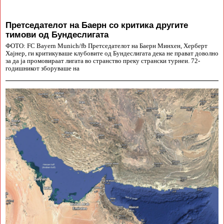
Претседателот на Баерн со критика другите
тимови од Бундеслигата
ФОТО: FC Bayern Munich/fb Претседателот на Баерн Минхен, Херберт
Хајнер, ги критикуваше клубовите од Бундеслигата дека не прават доволно
за да ја промовираат лигата во странство преку странски турнеи. 72-
годишникот зборуваше на