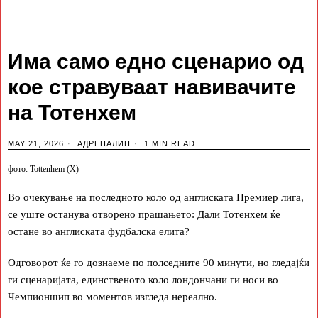
Има само едно сценарио од
кое стравуваат навивачите
на Тотенхем
MAY 21, 2026
АДРЕНАЛИН
1 MIN READ
фото: Tottenhem (X)
Во очекување на последното коло од англиската Премиер лига,
се уште останува отворено прашањето: Дали Тотенхем ќе
остане во англиската фудбалска елита?
Одговорот ќе го дознаеме по полседните 90 минути, но гледајќи
ги сценаријата, единственото коло лондончани ги носи во
Чемпионшип во моментов изгледа нереално.