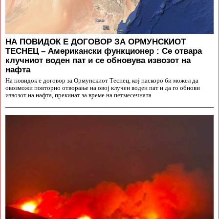
НА ПОВИДОК Е ДОГОВОР ЗА ОРМУНСКИОТ
ТЕСНЕЦ – Американски функционер : Се отвара
клучниот воден пат и се обновува извозот на
нафта
На повидок е договор за Ормунскиот Теснец, кој наскоро би можел да
овозможи повторно отворање на овој клучен воден пат и да го обнови
извозот на нафта, прекинат за време на петмесечната