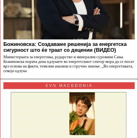
Божиновска: Создаваме решенија за енергетска
сигурност што ќе траат со децении (ВИДЕО)
Министерката за енергетика, рударство и минерални суровини Сања
Божиновска порача дека одлуките во енергетскиот сектор мора да се носат
врз основа на факти, темелни анализи и стручно знаење. „Во енергетиката,
секоја одлука
EVN MACEDONIA