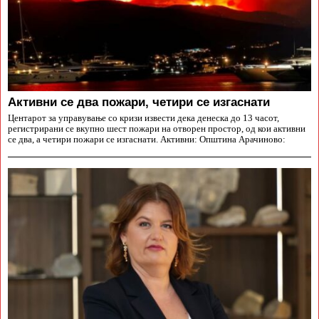
Aктивни се два пожари, четири се изгаснати
Центарот за управување со кризи извести дека денеска до 13 часот,
регистрирани се вкупно шест пожари на отворен простор, од кои активни
се два, а четири пожари се изгаснати. Активни: Општина Арачиново: