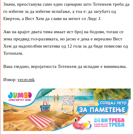
Значи, преостанува само едно сценарио што Тотенхем треба да
го избегне за да избегне испаѓање, а тоа е: да загубатз од
Евертон, а Вест Хем да слави на мечот со Лидс Ј.
Ако на крајот двата тима имаат ист број на бодови, тогаш се
зема предвид гол-разликата, но јасно е дека е нереално Вест
Хем да надополбни негатива од 12 гола за да биде повисоко од
Тотенхем.
Вака гледано, веројатноста Тотенхем да испадне е минимална.
Извор:
vecer.mk