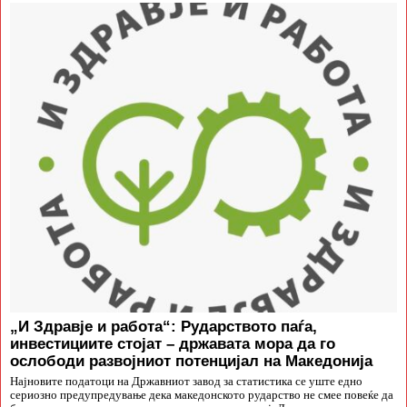
„И Здравје и работа“: Рударството паѓа,
инвестициите стојат – државата мора да го
ослободи развојниот потенцијал на Македонија
Најновите податоци на Државниот завод за статистика се уште едно
сериозно предупредување дека македонското рударство не смее повеќе да