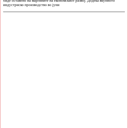
биде оставено на маргините на економскиот развој. Додека вкупното
индустриско производство во јуни