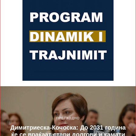
ПРЕТХОДНО
Димитриеска-Кочоска: До 2031 година
ќе се враќаат стари долгови и камати