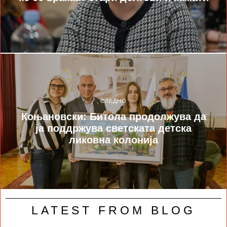
СЛЕДНО
Коњановски: Битола продолжува да
ја поддржува светската детска
ликовна колонија
LATEST FROM BLOG