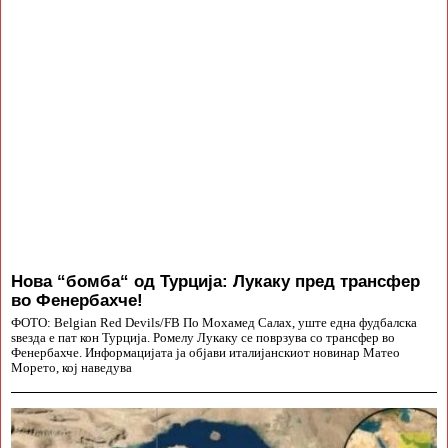
Нова “бомба“ од Турција: Лукаку пред трансфер
во Фенербахче!
ФОТО: Belgian Red Devils/FB По Мохамед Салах, уште една фудбалска
ѕвезда е пат кон Турција. Ромелу Лукаку се поврзува со трансфер во
Фенербахче. Информацијата ја објави италијанскиот новинар Матео
Морето, кој наведува