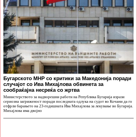
Бугарското МНР со критики за Македонија поради
случајот со Ива Михајлова обвинета за
сообраќајна несреќа со жртва
Министерството за надворешни работи на Република Бугарија изрази
сериозна загриженост поради последната одлука на судот во Кочани да го
отфрли барањето на 23-годишната Ива Михајлова за лекување во Бугарија.
Михајлова има двојно