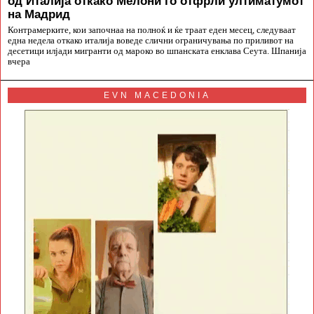
од Италија откако Мелони го отфрли ултиматумот
на Мадрид
Контрамерките, кои започнаа на полноќ и ќе траат еден месец, следуваат
една недела откако италија воведе слични ограничувања по приливот на
десетици илјади мигранти од мароко во шпанската енклава Сеута. Шпанија
вчера
EVN MACEDONIA