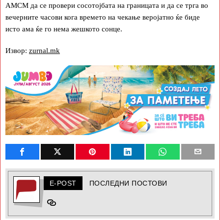
АМСМ да се провери сосотојбата на границата и да се трга во
вечерните часови кога времето на чекање веројатно ќе биде
исто ама ќе го нема жешкото сонце.
Извор:
zurnal.mk
E-POST
ПОСЛЕДНИ ПОСТОВИ