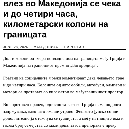
влез во Македонија се чека
и до четири часа,
километарски колони на
границата
JUNE 28, 2026
МАКЕДОНИЈА
1 MIN READ
Долги колони од вчера попладне има на границата меѓу Грција и
Македонија на граничниот премин „Богородица“.
Граѓани на социјалните мрежи коментираат дека чекањето трае
и до четири часа. Колоните од автомобили, автобуси, кампери и
мотори се протегаат со километри во меѓуграничниот простор.
Во спротивен правец, односно за влез во Грција нема подолги
задржувања, како што имаше утрово. Жешкото јунско сонце
дополнително ја отежнува ситуацијата, а меѓу патниците има и
голем број семејства со мали деца, затоа препорака е преку