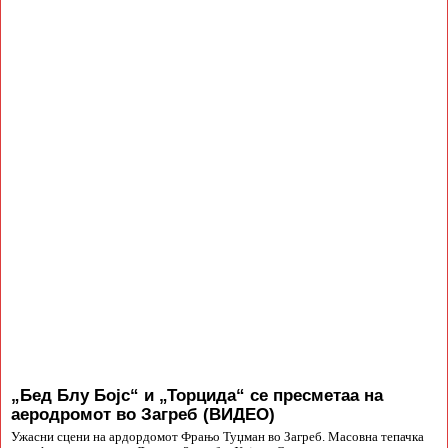
„Бед Блу Бојс“ и „Торцида“ се пресметаа на
аеродромот во Загреб (ВИДЕО)
Ужасни сцени на ардордомот Фрањо Туџман во Загреб. Масовна тепачка