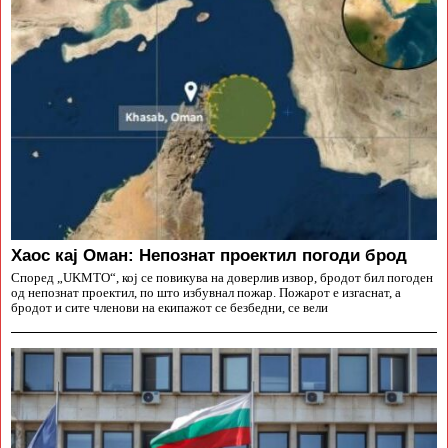
Хаос кај Оман: Непознат проектил погоди брод
Според „UKMTO“, кој се повикува на доверлив извор, бродот бил погоден
од непознат проектил, по што избувнал пожар. Пожарот е изгаснат, а
бродот и сите членови на екипажот се безбедни, се вели