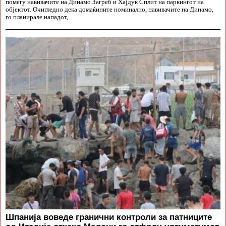
помеѓу навивачите на Динамо Загреб и Хајдук Сплит на паркингот на
објектот. Очигледно дека домаќините номинално, навивачите на Динамо,
го планирале нападот,
Шпанија воведе гранични контроли за патниците