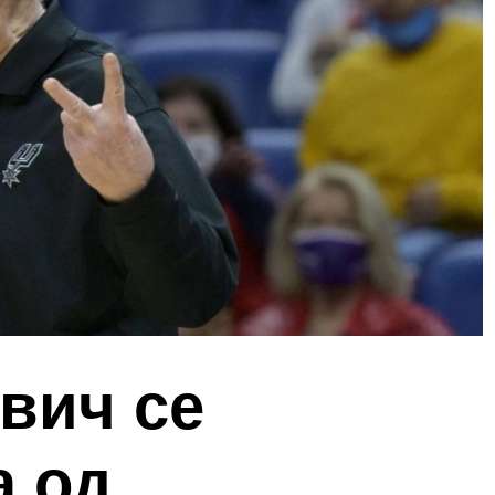
вич се
а од