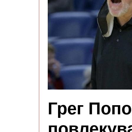
Грег Попо
повлекув