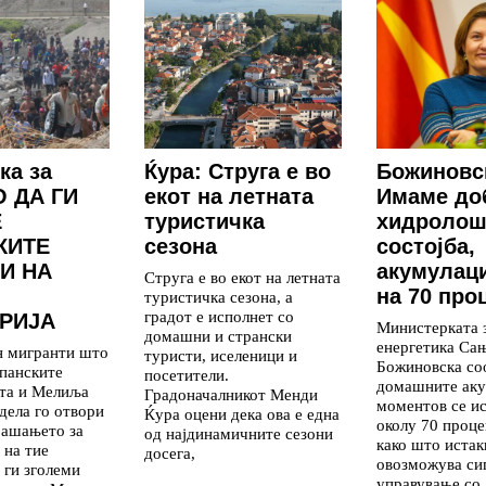
ка за
Ќура: Струга е во
Божиновс
 ДА ГИ
екот на летната
Имаме до
Е
туристичка
хидролош
КИТЕ
сезона
состојба,
И НА
акумулаци
Струга е во екот на летната
на 70 про
туристичка сезона, а
градот е исполнет со
РИЈА
Министерката 
домашни и странски
енергетика Са
н мигранти што
туристи, иселеници и
Божиновска со
панските
посетители.
домашните аку
ута и Мелиља
Градоначалникот Менди
моментов се и
дела го отвори
Ќура оцени дека ова е една
околу 70 проце
рашањето за
од најдинамичните сезони
како што истак
 на тие
досега,
овозможува си
 ги зголеми
управување со