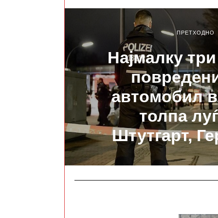
ПРЕТХОДНО
Најмалку три
повредени
автомобил в
толпа луѓ
Штутгарт, Ге