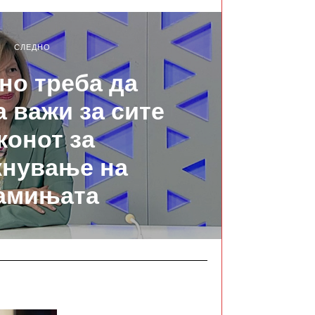
СЛЕДНО
но треба да
а важи за сите
конот за
кнување на
амињата