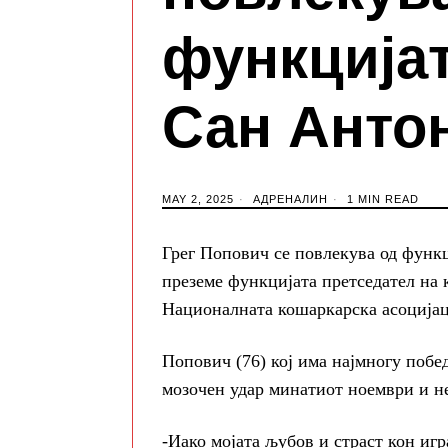
функцијат
Сан Анто
MAY 2, 2025
АДРЕНАЛИН
1 MIN READ
Грег Попович се повлекува од функц
преземе функцијата претседател на 
Националната кошаркарска асоцијац
Попович (76) кој има најмногу побе
мозочен удар минатиот ноември и не 
-Иако мојата љубов и страст кон игр