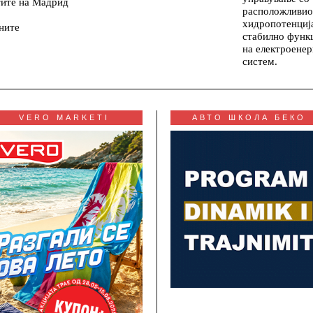
тите на Мадрид
расположливио
хидропотенциј
ните
стабилно функ
на електроенер
систем.
VERO MARKETI
АВТО ШКОЛА БЕКО