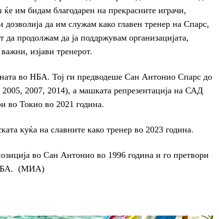
ш ќе им бидам благодарен на прекрасните играчи,
и дозволија да им служам како главен тренер на Спарс,
 да продолжам да ја поддржувам организацијата,
 важни, изјави тренерот.
ината во НБА. Тој ги предводеше Сан Антонио Спарс до
 2005, 2007, 2014), а машката репрезентација на САД
и во Токио во 2021 година.
ата куќа на славните како тренер во 2023 година.
позиција во Сан Антонио во 1996 година и го претвори
 НБА. (МИА)