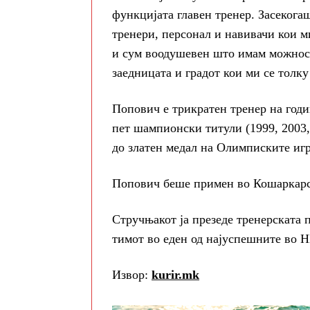
функцијата главен тренер. Засекога
тренери, персонал и навивачи кои м
и сум воодушевен што имам можност
заедницата и градот кои ми се толку
Попович е трикратен тренер на год
пет шампионски титули (1999, 2003,
до златен медал на Олимписките игр
Попович беше примен во Кошаркарск
Стручњакот ја презеде тренерската 
тимот во еден од најуспешните во
Извор:
kurir.mk