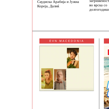
загриженос
Саудиска Арабија и Јужна
во врска со
Кореја, Далиќ
долгогодиш
EVN MACEDONIA