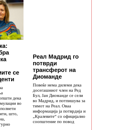
ка:
бра
Реал Мадрид го
ка
потврди
трансферот на
ите се
Диоманде
центи
Повеќе нема дилеми дека
за
досегашниот член на Ред
ња
Бул, Јан Диоманде се сели
општи дека
во Мадрид, и потпишува за
мулации во
тимот на Реал. Оваа
сполнети
информација ја потврдија и
нти, што,
„Кралевите“ со официјално
на,
соопштение по повод
гурно