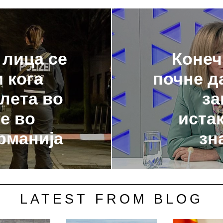
 лица се
Конеч
 кога
почне д
лета во
за
е во
иста
рманија
зн
LATEST FROM BLOG