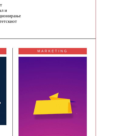
т
ал и
ционирање
гетскиот
MARKETING