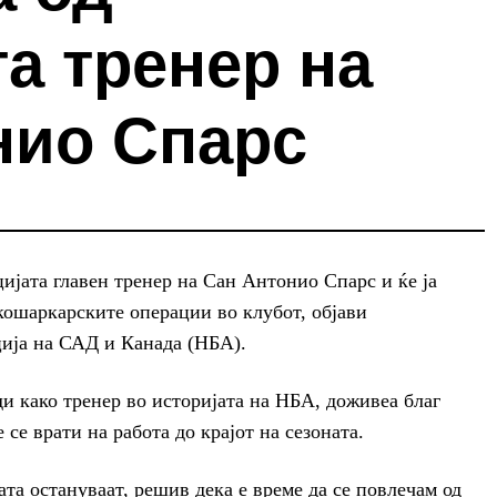
а тренер на
нио Спарс
ијата главен тренер на Сан Антонио Спарс и ќе ја
кошаркарските операции во клубот, објави
ија на САД и Канада (НБА).
ди како тренер во историјата на НБА, доживеа благ
се врати на работа до крајот на сезоната.
ата остануваат, решив дека е време да се повлечам од