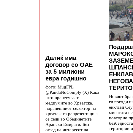
Поддрш
МАРОКО
Далиќ има
ЗАЗЕМ
договор со ОАЕ
ШПАНС
за 5 милиони
ЕНКЛАВ
евра годишно
НЕГОВА
фото: MugFPL
ТЕРИТО
@PandaNoComply (X) Како
Новиот бра
што пренесуваат
ги погоди ш
медиумите во Хрватска,
енклави Се
поранешниот селектор на
минатата не
хрватската репрезентација
повторно п
се сели во Обединетите
безбедноста
Арапски Емирати. Без
територии и
оглед на интересот на