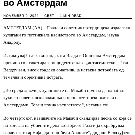
во Амстердам
NOVEMBER 9, 2024
СВЕТ
1 MIN READ
АМСТЕРДАМ (АА) – Градски советник потврди дека израелски
хулигани го поттикнале насилството во Амстердам, јавува
Анадолу.
Истакнувајќи дека холандската Влада и Општина Амстердам
првично го етикетирале инцидентот како „антисемитски“, Јази
Велдхујзен, висок градски советник, ја истакна потребата од
темелна и објективна истрага.
„Во средата вечер, хулиганите на Макаби почнаа да напаѓаат
куќи со палестински знамиња и пропалестински жители на
Амстердами. Тогаш почна насилството“, истакна тој.
Во четвртокот, навивачите на Макаби скандираа песна со која се
потсмеваа на убиените деца во Појасот Газа и ја охрабруваа
израелската армија „да ги победи Арапите“, додаде Велдхујзен.