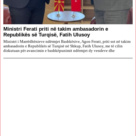
Ministri Ferati priti në takim ambasadorin e
Republikës së Turqisë, Fatih Ulusoy
Ministri i Marrëdhënieve ndërmjet Bashkësive, Agon Ferati, priti sot në takim
ambasadorin e Republikës së Turqisë në Shkup, Fatih Ulusoy, me të cilin
diskutuan për avancimin e bashkëpunimit ndërmjet dy vendeve dhe