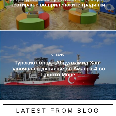
тестирање во прилепските градинки
СЛЕДНО
Турскиот брод „Абдулхамид Хан“
започна со дупчење во Амасра-4 во
Црното Море
LATEST FROM BLOG