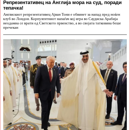
Репрезентативец на Англија мора на суд, поради
тепачка!
Англискиот репрезентативец Ајван Тони е обвинет за напад пред ноќен
клуб во Лондон. Корпулентниот напаѓач кој игра во Саудиска Арабија
неодамна се врати од Светското првенство, а во својата татковина беше
пречекан