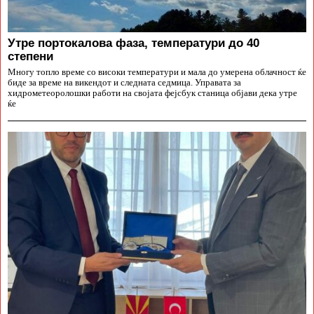
Утре портокалова фаза, температури до 40
степени
Многу топло време со високи температури и мала до умерена облачност ќе
биде за време на викендот и следната седмица. Управата за
хидрометеоролошки работи на својата фејсбук станица објави дека утре
ќе