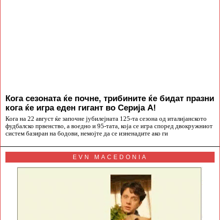
Кога сезоната ќе почне, трибините ќе бидат празни
кога ќе игра еден гигант во Серија А!
Кога на 22 август ќе започне јубилејната 125-та сезона од италијанското
фудбалско првенство, а воедно и 95-тата, која се игра според двокружниот
систем базиран на бодови, немојте да се изненадите ако ги
EVN MACEDONIA