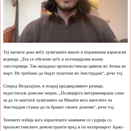
Тој нагласи дека меѓу хулиганите имало и поранешни израелски
војници. „Тоа се обучени луѓе и потенцијални воени
злосторници. Тие нападнаа пропалестински цивили во Атина во
март. Не требаше да бидат пуштени во Амстердам“, рече тој.
Според Велдхајзен, и покрај предвидливите ризици,
недостигале доволно мерки. „Полицијата интервенираше само
за да ги заштити хулиганите на Макаби кога жителите на
Амстердам станаа да ги бранат своите домови“, рече тој.
Тензиите избија кога израелските навивачи се судрија со
пропалестинските демонстранти пред и по натпреварот Ајакс-