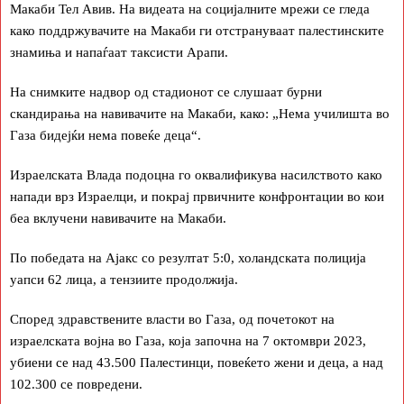
Макаби Тел Авив. На видеата на социјалните мрежи се гледа
како поддржувачите на Макаби ги отстрануваат палестинските
знамиња и напаѓаат таксисти Арапи.
На снимките надвор од стадионот се слушаат бурни
скандирања на навивачите на Макаби, како: „Нема училишта во
Газа бидејќи нема повеќе деца“.
Израелската Влада подоцна го оквалификува насилството како
напади врз Израелци, и покрај првичните конфронтации во кои
беа вклучени навивачите на Макаби.
По победата на Ајакс со резултат 5:0, холандската полиција
уапси 62 лица, а тензиите продолжија.
Според здравствените власти во Газа, од почетокот на
израелската војна во Газа, која започна на 7 октомври 2023,
убиени се над 43.500 Палестинци, повеќето жени и деца, а над
102.300 се повредени.