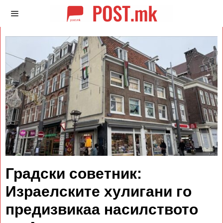
Градски советник:
Израелските хулигани го
предизвикаа насилството